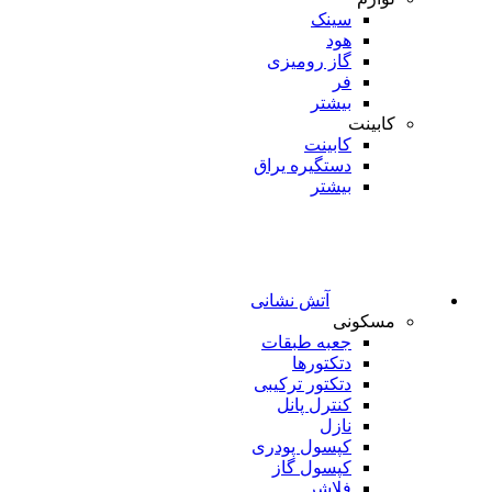
سینک
هود
گاز رومیزی
فر
بیشتر
کابینت
کابینت
دستگیره یراق
بیشتر
آتش نشانی
مسکونی
جعبه طبقات
دتکتورها
دتکتور ترکیبی
کنترل پانل
نازل
کپسول پودری
کپسول گاز
فلاشر