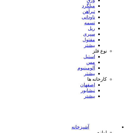
ورق
میلگرد
تیرآهن
ناودانی
تسمه
ریل
سپری
مفتول
بیشتر
نوع فلز
استیل
مس
آلومینیوم
بیشتر
کارخانه ها
اصفهان
نیشابور
بیشتر
آشپزخانه
لوازم