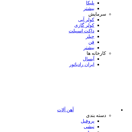
پلیکا
بیشتر
سرمایش
کولر آبی
کولر گازی
داکت اسپیلت
چیلر
فن
بیشتر
کارخانه ها
آبسال
ایران رادیاتور
آهن آلات
دسته بندی
پروفیل
نبشی