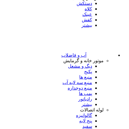
دستکش
کلاه
عینک
کفش
بیشتر
آب و فاضلاب
موتور خانه و گرمایش
دیگ و مشعل
پکیج
منبع ها
منبع سه لایه آب
منبع دوجداره
پمپ ها
رادیاتور
بیشتر
لوله اتصالات
گالوانیزه
پنج لایه
سفید