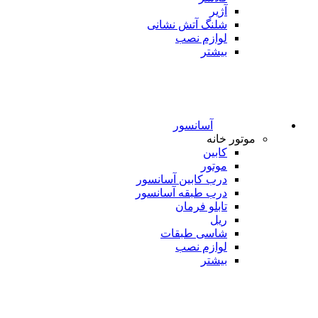
آژیر
شلنگ آتش نشانی
لوازم نصب
بیشتر
آسانسور
موتور خانه
کابین
موتور
درب کابین آسانسور
درب طبقه آسانسور
تابلو فرمان
ریل
شاسی طبقات
لوازم نصب
بیشتر