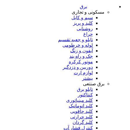
برق
مسکونی و تجاری
سیم و کابل
کلید و پریز
روشنایی
چراغ
تابلو و جعبه تقسیم
لوله و خرطومی
آیفون و زنگ
جک و راه بند
موتور کرکره
دوربین و دزدگیر
لوازم ارت
بیشتر
برق صنتعی
تابلو برق
کنتاکتور
کلید مینیاتوری
کلید اتوماتیک
کلید چاقویی
کلید حرارتی
کلید گردان
کنترل فشار آب