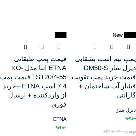
-10%
New
-21%
پمپ نیم اسب بشقابی
قیمت پمپ طبقاتی
دیزل ساز DM50‑S |
ETNA اتنا مدل KO-
قیمت خرید پمپ تقویت
ST20/4-55 | قیمت پمپ
فشار آب ساختمان +
7.4 اسب ETNA +خرید
گارانتی
از واردکننده + ارسال
فوری
دیزل ساز
ETNA
تومان
۱۲.۹۸۰.۳۰۰