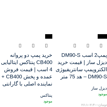
-9%
-22%
پمپ2 اسب DM90-S
خرید پمپ دو پروانه
دیزل ساز | قیمت خرید
CB400 پنتاکس ایتالیایی
الکتروپمپ سانتریفیوژی
4 اسب | قیمت فروش
DM90-S – هد 75 متر
عمده و پخش CB400 +
نماینده اصلی با گارانتی
دیزل ساز
پنتاکس
تومان
۲۶.۱۰۲.۳۰۰