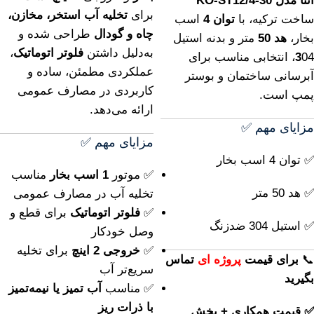
اتنا مدل KO-ST12/4-30
برای
تخلیه آب استخر، مخازن،
ساخت ترکیه، با
توان 4
اسب
چاه و گودال
طراحی شده و
بخار،
هد 50
متر و بدنه استیل
به‌دلیل داشتن
فلوتر اتوماتیک
،
3
04، انتخابی مناسب برای
عملکردی مطمئن، ساده و
آبرسانی ساختمان و بوستر
کاربردی در مصارف عمومی
پمپ است.
ارائه می‌دهد.
مزایای مهم ✅
مزایای مهم ✅
✅ توان 4 اسب بخار
✅ موتور
1 اسب بخار
مناسب
✅ هد 50 متر
تخلیه آب در مصارف عمومی
✅
فلوتر اتوماتیک
برای قطع و
✅ استیل 304 ضدزنگ
وصل خودکار
✅
خروجی 2 اینچ
برای تخلیه
📞
برای
قیمت
پروژه ای
تماس
سریع‌تر آب
بگیرید
✅ مناسب
آب تمیز یا نیمه‌تمیز
با ذرات ریز
✅ قیمت همکاری + پخش