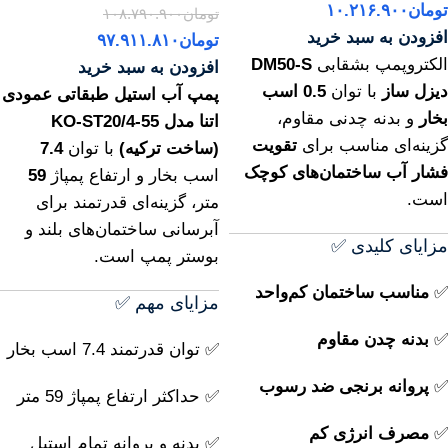
تومان
۱۰.۲۱۶.۹۰۰
تومان
۱۰۸.۷۹۰.۹۰۰
افزودن به سبد خرید
تومان
۹۷.۹۱۱.۸۱۰
الکتروپمپ بشقابی
DM50‑S
افزودن به سبد خرید
دیزل ساز
با توان
0.5 اسب
پمپ آب استیل طبقاتی عمودی
بخار
و بدنه چدنی مقاوم،
اتنا مدل KO-ST20/4-55
گزینه‌ای مناسب برای
تقویت
(ساخت ترکیه)
با توان
7.4
فشار آب ساختمان‌های کوچک
اسب بخار و ارتفاع پمپاژ
59
است.
متر، گزینه‌ای قدرتمند برای
آبرسانی ساختمان‌های بلند و
مزایای کلیدی ✅
بوستر پمپ است.
✅
مناسب ساختمان کم‌واحد
مزایای مهم ✅
✅
بدنه چدن مقاوم
✅ توان قدرتمند 7.4 اسب بخار
✅
پروانه برنجی ضد رسوب
✅ حداکثر ارتفاع پمپاژ 59 متر
✅
مصرف انرژی کم
✅ بدنه و پروانه تمام استیل