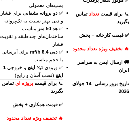
✅
موتور تکفاز پرقدرت
پمپ‌های معمولی
✅
دو پروانه بشقابی
برای فشار
📞
برای
قیمت
تعداد
تماس
و دبی بهتر نسبت به تک‌پروانه
بگیرید
✅
هد 50 متر
مناسب
✅ قیمت کارخانه + پخش
ساختمان‌های چندطبقه و تقویت
فشار
🔥 تخفیف ویژه تعداد محدود
✅
دبی 8.4 m³/h
برای آبرسانی
با حجم مناسب
🚚
ارسال ایمن
به
سراسر
✅ ورودی
1¼ اینچ
و خروجی
1
ایران
اینچ
(نصب آسان و رایج)
📞
برای
قیمت
پروژه ای
تماس
تاریخ بروز رسانی: 14 جولای
بگیرید
2026
✅ قیمت همکاری + پخش
🔥 تخفیف ویژه تعداد محدود