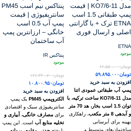
مدل KO7/6-11 | قیمت
پنتاکس نیم اسب PM45
پمپ طبقاتی 1.5 اسب
سانتریفیوژی | قیمت
ETNA ترک + با گارانتی
پمپ آب 0.5 اسب
اصلی و ارسال فوری
خانگی – ارزانترین پمپ
آب ساختمان
ETNA
پنتاکس IR
تومان
۶۶.۵۵۰.۰۰۰
تومان
۵۹.۸۹۵.۰۰۰
تومان
۱۲۶.۳۲۰.۷۰۰
افزودن به سبد خرید
تومان
۱۰.۸۰۰.۹۵۰
پمپ آب طبقاتی عمودی اتنا
افزودن به سبد خرید
مدل KO7/6-11 ساخت ترکیه، با
الکتروپمپ PM45
یک پمپ
توان 1.5 اسب بخار، هد 70 متر
سانتریفیوژی سبک و اقتصادی
و آبدهی 8 متر مکعب
، راهکاری
برای
مصارف خانگی، آبیاری و
بهینه برای آبرسانی
تخلیه منابع آب
است. این پمپ
ساختمان‌های متوسط و
با
بدنه چدنی مقاوم، پروانه