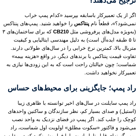
ترجیح می‌دهند؟
اگر از یک تعمیرکار باسابقه بپرسید «کدام پمپ خراب
نمی‌شود؟»، قطعاً نام
پنتاکس
را خواهید شنید. پمپ‌های پنتاکس
(به‌ویژه مدل‌های پرفروشی مثل
CB210
که برای ساختمان‌های ۳
تا ۵ طبقه ایده‌آل است) به دلیل مهندسی ایتالیایی و کیفیت
متریال بالا، کمترین نرخ خرابی را در سال‌های طولانی دارند.
تفاوت قیمت پنتاکس با برندهای دیگر، در واقع «هزینه بیمه»
شماست؛ چون خیالتان راحت است که به این زودی‌ها نیازی به
تعمیرکار نخواهید داشت.
راد پمپ؛ جایگزینی برای محیط‌های حساس
راد پمپ سایلنت در سال‌های اخیر توانسته با ظاهری زیبا
(استیل) و صدای بسیار کم، نظر سازندگان و ساکنین واحدهای
کوچک را جلب کند. اگر پمپ در فضای نزدیک به واحد نصب
می‌شود و فاکتور «سکوت مطلق» اولویت اول شماست، راد
پمپ گزینه‌ای قابل تامل است. اما فراموش نکنید که در مقایسه