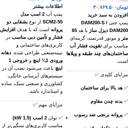
اطلاعات بیشتر
تومان
۳۰.۷۶۹.۵۰۰
پمپ آب
2 اسب مدل
افزودن به سبد خرید
SCM2‑55
از نوع
بشقابی دو
پمپ جتی
DAM200-S /
پروانه
است که با هدف
افزایش
DAM200 دیزل ساز
با هد
65
فشار و تأمین دبی مناسب
در
متر
و موتور قدرتمند، گزینه‌ای
کاربری‌های ساختمانی و
مناسب برای
تقویت فشار آب
نیمه‌صنعتی طراحی شده.
دهانه
ساختمان‌های چند طبقه و ویلاها
ورودی 1¼ اینچ
و
خروجی 1
است.
اینچ
باعث می‌شود نصب آن در
مزایای کلیدی ✅
سیستم‌های آبرسانی خانگی،
کشاورزی و صنعتی سبک، ساده
✅
هد بالا برای ساختمان
و استاندارد باشد.
✅
بدنه چدن مقاوم
مزایای مهم ✅
✅
پروانه برنجی ضد رسوب
✅ توان
2 اسب (1.5 kW)
مناسب کاربری‌های سنگین‌تر از