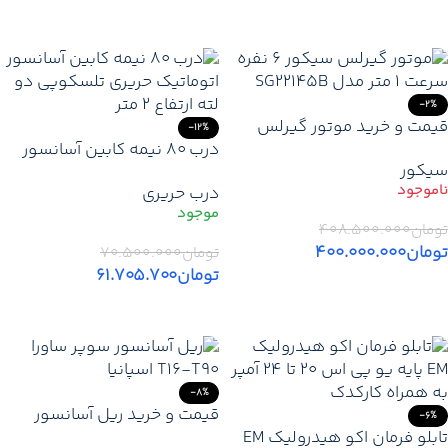
اطلاعات بیشتر
-2%
قیمت و خرید موتور گیرلس
-12%
سیکور ایتالیا 6 نفره سرعت 1
درب 80 نیمه کابین آسانسور
سیکور
متر | موتور آسانسور SICOR
اتوماتیک حریری تلسکوپی 2
درب حریری
3.6KW
لته ارتفاع 2 متر
تومان
۴۰۸.۵۰۰.۰۰۰
تومان
۴۰۰.۰۰۰.۰۰۰
تومان
۷۰.۵۰۰.۰۰۰
تومان
۶۱.۷۰۵.۷۰۰
اطلاعات بیشتر
افزودن به سبد خرید
-8%
قیمت و خرید ریل آسانسور
-6%
تابلو فرمان اکو هیدرولیک EM
سوپر ساورا T16-T90 اسپانیا