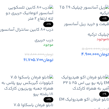
-11%
قیمت و خرید ریل آسانسور
-21%
چیلیک T5‑T9 درجه یک ترک با
درب 80 کابین سانترال آسانسور
چیلیک ترکیه
پشت‌بند فابریک
اتوماتیک حریری 2 لته ارتفاع 2
درب حریری
متر
تومان
۵.۵۰۰.۰۰۰
تومان
۴.۹۰۰.۰۰۰
تومان
۷۷.۸۰۰.۰۰۰
تومان
۶۱.۷۰۵.۷۰۰
اطلاعات بیشتر
افزودن به سبد خرید
-2%
تابلو فرمان اکو هیدرولیک EM
-3%
بر پایه یو پی اس 25 تا 32 آمپر
تابلو فرمان یاسکاوا 7.5