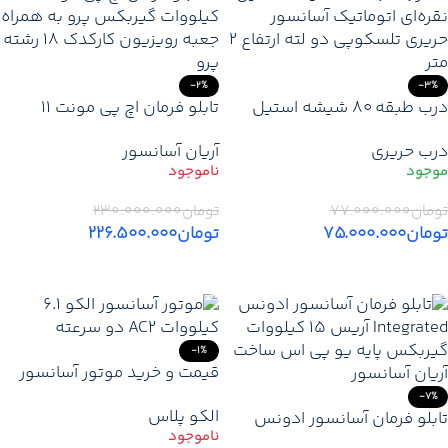
-2%
-3%
درب طبقه 80 شیشه استیل
تابلو فرمان اچ پی مونت 11
نقره‌ای اتوماتیک آسانسور
کیلووات گیربکس پرو پایه یو
درب حریری
آریان آسانسور
حریری تلسکوپی 2 لته ارتفاع 2
پی اس + کارکدک – قیمت و
متر
خرید
تومان
۷۷.۰۰۰.۰۰۰
تومان
۲۳۰.۰۰۰.۰۰۰
تومان
۷۵.۰۰۰.۰۰۰
تومان
۲۲۶.۵۰۰.۰۰۰
افزودن به سبد خرید
اطلاعات بیشتر
-1%
قیمت و خرید موتور آسانسور
الکو 6.1 کیلووات AC2 | موتور
-7%
الکو پلاس
تابلو فرمان آسانسور ادونس
گیربکس ELCO دو سرعته 6
Integrated (آریس) 15 کیلووات
نفره