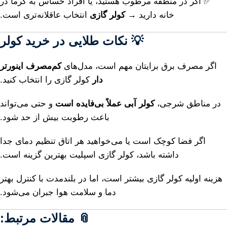
✅
اگر
در
منطقه
مرطوب
هستید،
یا
افراد
حساس
به
گرما
در
خانه
دارید →
کولر
گازی
انتخاب
عاقلانه‌تری
است.
💡
نکات
طلایی
در
خرید
کولر
اگر
مصرف
برق
برایتان
مهم
است،
مدل‌های
کم‌مصرف
اینورتر
دار
کولر
گازی
را
انتخاب
کنید.
در
مناطق
شرجی،
کولر
آبی
عملاً
بی‌فایده
است
و
حتی
می‌تواند
باعث
رطوبت
بیش
از
حد
شود.
اگر
فضا
کوچک
است
یا
می‌خواهید
هر
اتاق
تنظیم
دمای
جدا
داشته
باشد،
کولر
گازی
اسپلیت
بهترین
گزینه
است.
هزینه
اولیه
کولر
گازی
بیشتر
است،
اما
در
بلندمدت
با
کنترل
بهتر
دما
و
سلامت
هوا
جبران
می‌شود.
📎
مقالات
مرتبط: