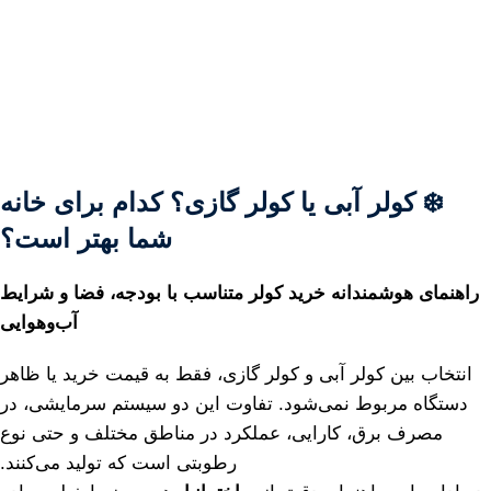
❄️
کولر
آبی
یا
کولر
گازی؟
کدام
برای
خانه
شما
بهتر
است؟
راهنمای
هوشمندانه
خرید
کولر
متناسب
با
بودجه،
فضا
و
شرایط
آب‌وهوایی
انتخاب
بین
کولر
آبی
و
کولر
گازی،
فقط
به
قیمت
خرید
یا
ظاهر
دستگاه
مربوط
نمی‌شود.
تفاوت
این
دو
سیستم
سرمایشی،
در
مصرف
برق،
کارایی،
عملکرد
در
مناطق
مختلف
و
حتی
نوع
رطوبتی
است
که
تولید
می‌کنند.