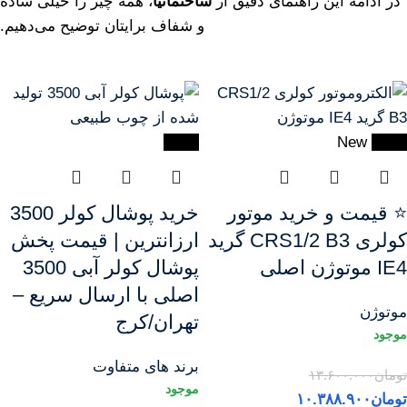
در
ادامه
این
راهنمای
دقیق
از
ساختمانیا
،
همه
چیز
را
خیلی
ساده
و
شفاف
برایتان
توضیح
می‌دهیم.
-20%
New
-24%
⭐ قیمت و خرید موتور
خرید پوشال کولر 3500
کولری CRS1/2 B3 گرید
ارزانترین | قیمت پخش
IE4 موتوژن اصلی
پوشال کولر آبی 3500
اصلی با ارسال سریع –
موتوژن
تهران/کرج
برند های متفاوت
تومان
۱۳.۶۰۰.۰۰۰
تومان
۱۰.۳۸۸.۹۰۰