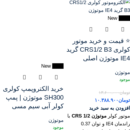
New
-24%
⭐ قیمت و خرید موتور
کولری CRS1/2 B3 گرید
IE4 موتوژن اصلی
New
-15%
موتوژن
خرید الکتروپمپ کولری
تومان
۱۳.۶۰۰.۰۰۰
SH300 موتوژن | پمپ
تومان
۱۰.۳۸۸.۹۰۰
کولر آبی سیم مسی
افزودن به سبد خرید
موتور کولر
موتوژن 1/2 CRS
با
موتوژن
راندمان IE4 و توان 0.37