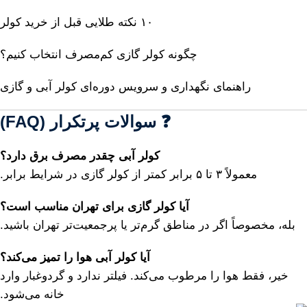
۱۰
نکته
طلایی
قبل
از
خرید
کولر
چگونه
کولر
گازی
کم‌مصرف
انتخاب
کنیم؟
راهنمای
نگهداری
و
سرویس
دوره‌ای
کولر
آبی
و
گازی
❓
سوالات
پرتکرار (
FAQ)
کولر
آبی
چقدر
مصرف
برق
دارد؟
معمولاً
۳
تا
۵
برابر
کمتر
از
کولر
گازی
در
شرایط
برابر.
آیا
کولر
گازی
برای
تهران
مناسب
است؟
بله،
مخصوصاً
اگر
در
مناطق
گرم‌تر
یا
پرجمعیت‌تر
تهران
باشید.
آیا
کولر
آبی
هوا
را
تمیز
می‌کند؟
خیر،
فقط
هوا
را
مرطوب
می‌کند.
فیلتر
ندارد
و
گردوغبار
وارد
خانه
می‌شود.