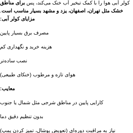
کولر
آبی
هوا
را
با
کمک
تبخیر
آب
خنک
می‌کند،
پس
برای
مناطق
خشک
مثل
تهران،
اصفهان،
یزد
و
مشهد
بسیار
مناسب
است
.
مزایای
کولر
آبی:
مصرف
برق
بسیار
پایین
هزینه
خرید
و
نگهداری
کم
نصب
ساده‌تر
هوای
تازه
و
مرطوب (
خنکای
طبیعی)
معایب:
کارایی
پایین
در
مناطق
شرجی
مثل
شمال
یا
جنوب
بدون
تنظیم
دقیق
دما
نیاز
به
مراقبت
دوره‌ای (
تعویض
پوشال،
تمیز
کردن
پمپ)