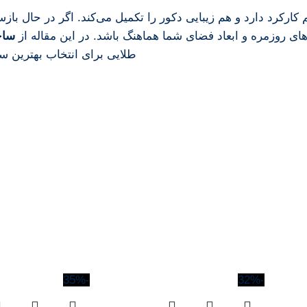
م
کارکرد
دارد
و
هم
زیبایی
دکور
را
تکمیل
می‌کند.
اگر
در
حال
باز
زهای
روزمره
و
ابعاد
فضای
شما
هماهنگ
باشد.
در
این
مقاله
از
ساخ
طلایی
برای
انتخاب
بهترین
سی
-35%
-32%