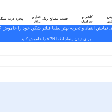
یس
کاشی و
قفل و
چسب
مصالح
رنگ
پنجره
درب
سنگ
شتی
سرامیک
یراق
ی نمایش اینماد و تجربه بهتر لطفا فیلتر شکن خود را خاموش کن
برای دیدن اینماد لطفا VPN را خاموش کنید