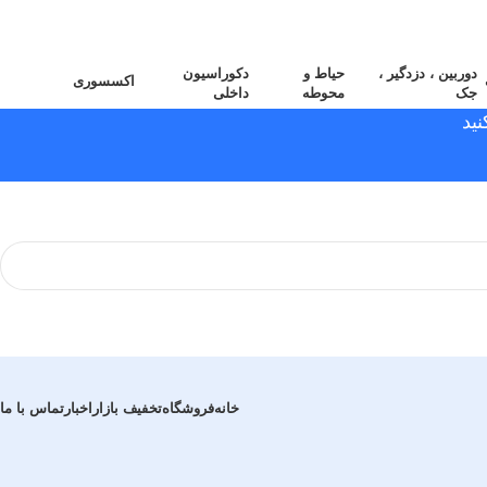
دوربین ، دزدگیر ،
حیاط و
دکوراسیون
اکسسوری
جک
محوطه
داخلی
ید
خانه
فروشگاه
تخفیف بازار
اخبار
تماس با ما