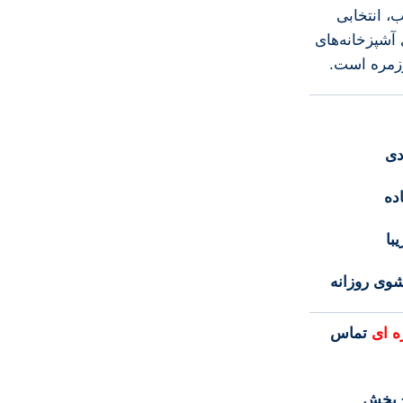
 انتخابی
 آشپزخانه‌های
وزمره است.
دی
ده
با
ی روزانه
ه ای
تماس
 پخش