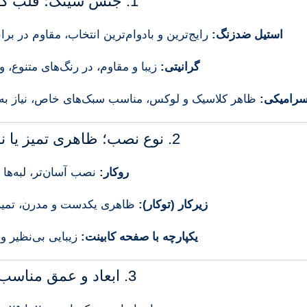
1.
جنس
سینک؛
قلب
کا
استیل
ضدزنگ:
رایج‌ترین
و
بادوام‌ترین
انتخاب،
مقاوم
در
برا
گرانیتی:
زیبا
و
مقاوم،
در
رنگ‌های
متنوع،
و
رامیکی:
ظاهر
کلاسیک
و
لوکس،
مناسب
سبک‌های
خاص،
نیاز
به
2.
نوع
نصب؛
ظاهری
تمیز
یا
ن
روکار:
نصب
آسان‌تر،
لبه‌ها
زیرکار (
توکار):
ظاهری
یکدست
و
مدرن،
تمی
یکپارچه
با
صفحه
کابینت:
زیبایی
بی‌نظیر
و
3.
ابعاد
و
عمق
مناسب