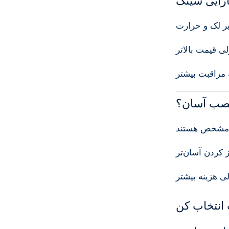
رایی
سینک
بر
لک
و
حرارت
لی
قیمت
بالاتر
مراقبت
بیشتر
صب
آسان؟
مشخص
هستند
ز
کردن
آسان‌تر
لی
هزینه
بیشتر
انتخاب
کن