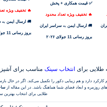
✅ قیمت همکاری + پخش
🔥 تخفیف ویژه تعد
🔥 تخفیف ویژه تعداد محدود
🚚
ارسال ایمن
به
س
ران
🚚
ارسال ایمن
به
سراسر ایران
بروز رسانی 11 جولای ۲۰۲۶
بروز رسانی 11 جولای ۲۰۲۶
ه
طلایی
برای
انتخاب
سینک
مناسب
برای
آشپز
م
کارکرد
دارد
و
هم
زیبایی
دکور
را
تکمیل
می‌کند.
اگر
در
حال
باز
زهای
روزمره
و
ابعاد
فضای
شما
هماهنگ
باشد.
در
این
مقاله
از
ساخ
طلایی
برای
انتخاب
بهترین
سی