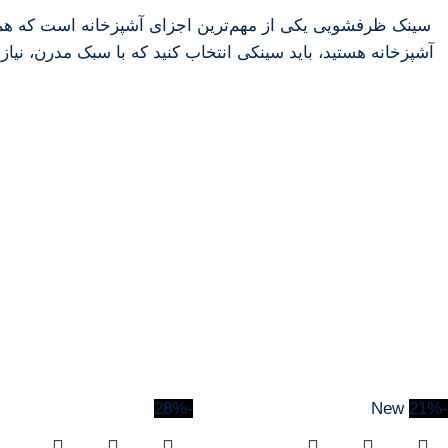
سینک
ظرفشویی
یکی
از
مهم‌ترین
اجزای
آشپزخانه
است
که
ه
آشپزخانه
هستید،
باید
سینکی
انتخاب
کنید
که
با
سبک
مدرن،
نیا
-28%
New
-21%