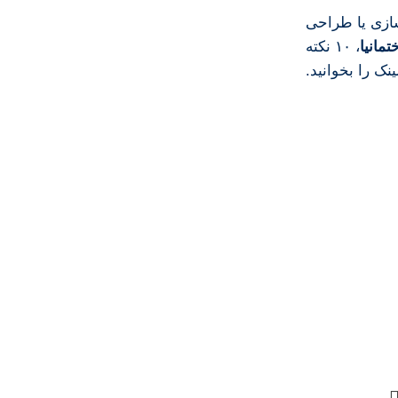
سازی
یا
طراحی
تمانیا
،
۱۰
نکته
نک
را
بخوانید.