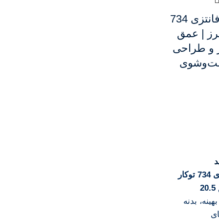
سینک دو لگنه فانتزی 734
برز | عمق
متر و طراحی
ست‌وشوی
د
دو لگنه فانتزی 734 توکار
20.5
هینه، بدنه
ای