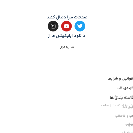
صفحات مارا دنبال کنید
دانلود اپلیکیشن ما از
به زودی
قوانین و شرایط
بندی ها
قوانین کلی
قوانین تبلیغات
ات
دسته بندی ها
شرایط استفاده از سایت
ابزارآلات
ر
آب و فاضلاب
شانی
برق
سرامیک