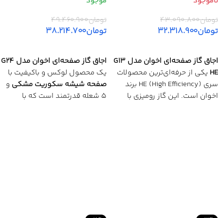
تومان
۴۳.۰۹۰.۸۰۰
تومان
۴۹.۴۶۰.۹۰۰
تومان
۳۲.۳۱۸.۹۰۰
تومان
۳۸.۲۱۴.۷۰۰
اطلاعات بیشتر
افزودن به سبد خرید
اجاق گاز صفحه‌ای اخوان مدل G13
اجاق گاز صفحه‌ای اخوان مدل G24
HE
یکی از حرفه‌ای‌ترین محصولات
یک محصول لوکس و باکیفیت با
سری HE (High Efficiency) برند
صفحه شیشه سکوریت مشکی
و
اخوان است. این گاز رومیزی با
۵ شعله قدرتمند است که با
صفحه استیل ضدخش 304
،
راندمان حرارتی بالا و طراحی مدرن،
شعله پلوپز مرکزی و قطعات
انتخابی ایده‌آل برای آشپزخانه‌های
باکیفیت ایتالیایی، ترکیبی از قدرت،
حرفه‌ای و خانواده‌های ایرانی
دوام و راندمان مصرف انرژی A را
محسوب می‌شود.
به آشپزخانه شما می‌آورد.
مزایای مهم ✅
مزایای مهم ✅
✅ صفحه
شیشه سکوریت مشکی
✅ صفحه
استیل ساده ضدخش
مقاوم در برابر حرارت و ضربه
304
با مقاومت بسیار بالا در برابر
✅ طراحی
۵ شعله متنوع
برای
خوردگی
مدیریت همزمان پخت‌وپز