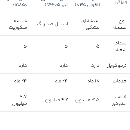
ویژگی
(اخوان V35)
البرز S4605)
IG850)
نوع
شیشه‌ای
شیشه
استیل ضد زنگ
صفحه
مشکی
سکوریت
تعداد
۵
۵
۵
شعله
ترموکوپل
دارد
دارد
دارد
خدمات
18 ماه
24 ماه
24 ماه
قیمت
۴.۷
۳.۵ میلیون
۴.۲ میلیون
حدودی
میلیون