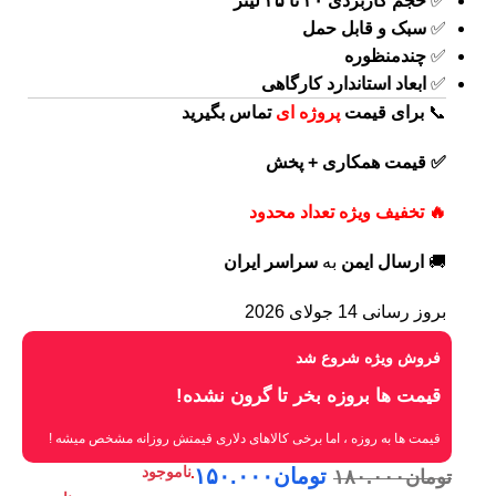
✅
حجم کاربردی ۲۰ تا ۲۵ لیتر
✅
سبک و قابل حمل
✅
چندمنظوره
✅
ابعاد استاندارد کارگاهی
📞
برای
قیمت
پروژه ای
تماس بگیرید
✅ قیمت همکاری + پخش
🔥 تخفیف ویژه تعداد محدود
🚚
ارسال ایمن
به
سراسر ایران
بروز رسانی 14 جولای 2026
فروش ویژه شروع شد
قیمت ها بروزه بخر تا گرون نشده!
قیمت ها به روزه ، اما برخی کالاهای دلاری قیمتش روزانه مشخص میشه !
تومان
۱۵۰.۰۰۰
تومان
۱۸۰.۰۰۰