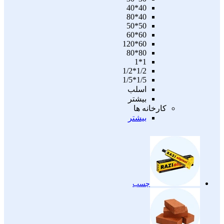
40*40
40*80
50*50
60*60
60*120
80*80
1*1
1/2*1/2
1/5*1/5
اسلب
بیشتر
کارخانه ها
بیشتر
چسب