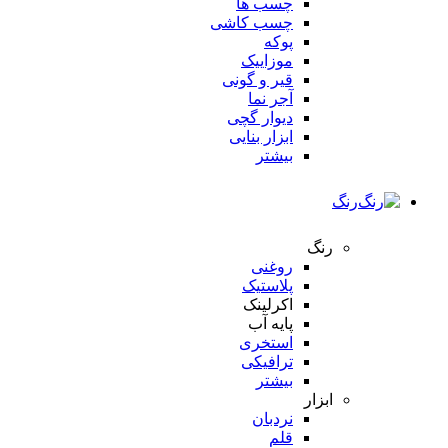
چسب ها
چسب کاشی
پوکه
موزاییک
قیر و گونی
آجر نما
دیوار گچی
ابزار بنایی
بیشتر
رنگ
رنگ
روغنی
پلاستیک
اکرلینک
پایه آب
استخری
ترافیکی
بیشتر
ابزار
نردبان
قلم