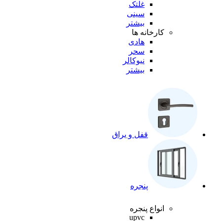
غلتک
سینی
بیشتر
کارخانه ها
هادی
سحر
نیوکالر
بیشتر
قفل و یراق
پنجره
انواع پنجره
upvc