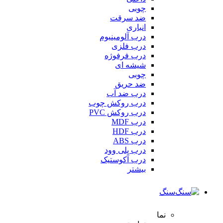
چوبی
ضد سرقت
انباری
درب آلومینیوم
درب فلزی
درب فرفوژه
شیشه ای
چوبی
ضد حریق
درب ضد آب
درب روکش چوب
درب روکش PVC
درب MDF
درب HDF
درب ABS
درب پلی وود
درب آکوستیک
بیشتر
سنگ
نما