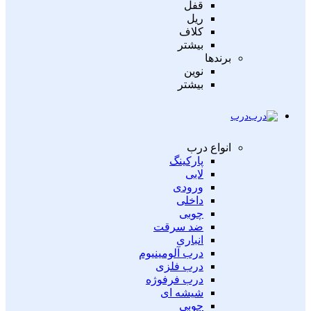
قفل
ریل
کلاف
بیشتر
برندها
نوین
بیشتر
درب
انواع درب
پارکینگ
لابی
ورودی
داخلی
چوبی
ضد سرقت
انباری
درب آلومینیوم
درب فلزی
درب فرفوژه
شیشه ای
چوبی