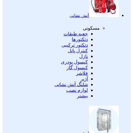
آتش نشانی
مسکونی
جعبه طبقات
دتکتورها
دتکتور ترکیبی
کنترل پانل
نازل
کپسول پودری
کپسول گاز
فلاشر
آژیر
شلنگ آتش نشانی
لوازم نصب
بیشتر