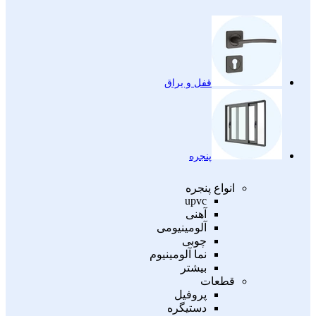
قفل و یراق
پنجره
انواع پنجره
upvc
آهنی
آلومینیومی
چوبی
نما آلومینیوم
بیشتر
قطعات
پروفیل
دستیگره