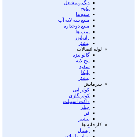
دیگ و مشعل
پکیج
منبع ها
منبع سه لایه آب
منبع دوجداره
پمپ ها
رادیاتور
بیشتر
لوله اتصالات
گالوانیزه
پنج لایه
سفید
پلیکا
بیشتر
سرمایش
کولر آبی
کولر گازی
داکت اسپیلت
چیلر
فن
بیشتر
کارخانه ها
آبسال
ایران رادیاتور