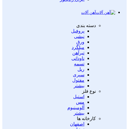
آهن آلات
دسته بندی
پروفیل
نبشی
ورق
میلگرد
تیرآهن
ناودانی
تسمه
ریل
سپری
مفتول
بیشتر
نوع فلز
استیل
مس
آلومینیوم
بیشتر
کارخانه ها
اصفهان