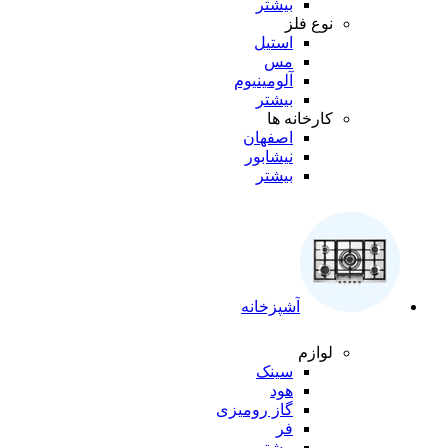
بیشتر
نوع فلز
استیل
مس
آلومینیوم
بیشتر
کارخانه ها
اصفهان
نیشابور
بیشتر
آشپزخانه
لوازم
سینک
هود
گاز رومیزی
فر
بیشتر