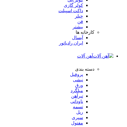
کولر گازی
داکت اسپیلت
چیلر
فن
بیشتر
کارخانه ها
آبسال
ایران رادیاتور
آهن آلات
دسته بندی
پروفیل
نبشی
ورق
میلگرد
تیرآهن
ناودانی
تسمه
ریل
سپری
مفتول