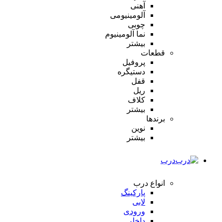
آهنی
آلومینیومی
چوبی
نما آلومینیوم
بیشتر
قطعات
پروفیل
دستیگره
قفل
ریل
کلاف
بیشتر
برندها
نوین
بیشتر
درب
انواع درب
پارکینگ
لابی
ورودی
داخلی