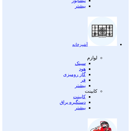
نیشابور
بیشتر
آشپزخانه
لوازم
سینک
هود
گاز رومیزی
فر
بیشتر
کابینت
کابینت
دستگیره یراق
بیشتر