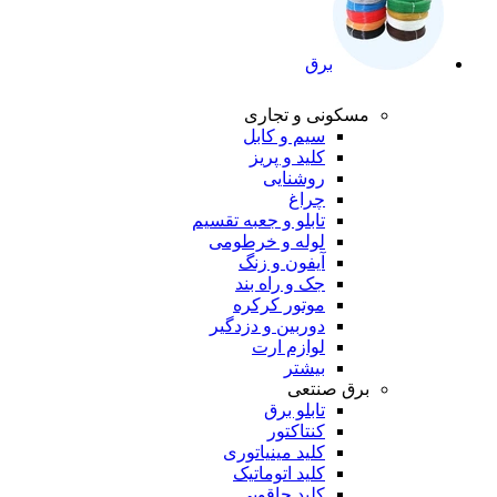
برق
مسکونی و تجاری
سیم و کابل
کلید و پریز
روشنایی
چراغ
تابلو و جعبه تقسیم
لوله و خرطومی
آیفون و زنگ
جک و راه بند
موتور کرکره
دوربین و دزدگیر
لوازم ارت
بیشتر
برق صنتعی
تابلو برق
کنتاکتور
کلید مینیاتوری
کلید اتوماتیک
کلید چاقویی