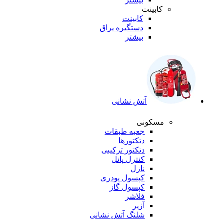
کابینت
کابینت
دستگیره یراق
بیشتر
آتش نشانی
مسکونی
جعبه طبقات
دتکتورها
دتکتور ترکیبی
کنترل پانل
نازل
کپسول پودری
کپسول گاز
فلاشر
آژیر
شلنگ آتش نشانی