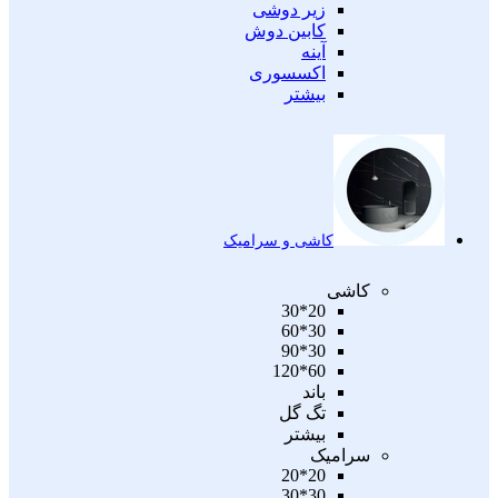
زیر دوشی
کابین دوش
آینه
اکسسوری
بیشتر
کاشی و سرامیک
کاشی
20*30
30*60
30*90
60*120
باند
تگ گل
بیشتر
سرامیک
20*20
30*30