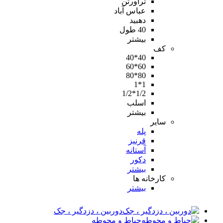
تراورتن
عباس آباد
دهبید
40 طول
بیشتر
کف
40*40
60*60
80*80
1*1
1/2*1/2
اسلب
بیشتر
سایر
پله
قرنیز
آستانه
دکور
بیشتر
کارخانه ها
بیشتر
دوربین ، دزدگیر ، جک
حیاط و محوطه