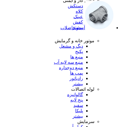
لباس کار و ایمنی
دستکش
کلاه
عینک
کفش
بیشتر
آب و فاضلاب
موتور خانه و گرمایش
دیگ و مشعل
پکیج
منبع ها
منبع سه لایه آب
منبع دوجداره
پمپ ها
رادیاتور
بیشتر
لوله اتصالات
گالوانیزه
پنج لایه
سفید
پلیکا
بیشتر
سرمایش
کولر آبی