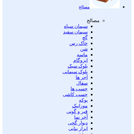
مصالح
مصالح
سیمان سیاه
سیمان سفید
گچ
خاک رس
شن
ماسه
ایزوگام
بلوک سبک
بلوک سیمانی
آجر ها
سفال
چسب ها
چسب کاشی
پوکه
موزاییک
قیر و گونی
آجر نما
دیوار گچی
ابزار بنایی