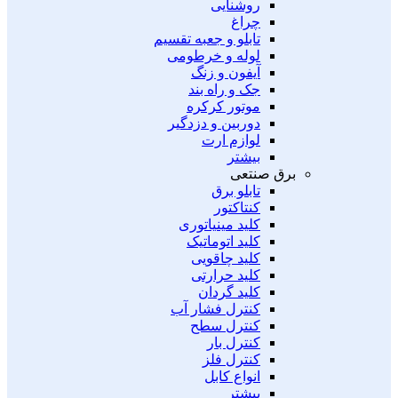
روشنایی
چراغ
تابلو و جعبه تقسیم
لوله و خرطومی
آیفون و زنگ
جک و راه بند
موتور کرکره
دوربین و دزدگیر
لوازم ارت
بیشتر
برق صنتعی
تابلو برق
کنتاکتور
کلید مینیاتوری
کلید اتوماتیک
کلید چاقویی
کلید حرارتی
کلید گردان
کنترل فشار آب
کنترل سطح
کنترل بار
کنترل فلز
انواع کابل
بیشتر