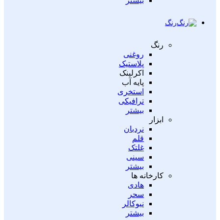
بیشتر
رنگ
رنگ
روغنی
پلاستیک
اکرلینک
پایه آب
استخری
ترافیکی
بیشتر
ابزار
نردبان
قلم
غلتک
سینی
بیشتر
کارخانه ها
هادی
سحر
نیوکالر
بیشتر