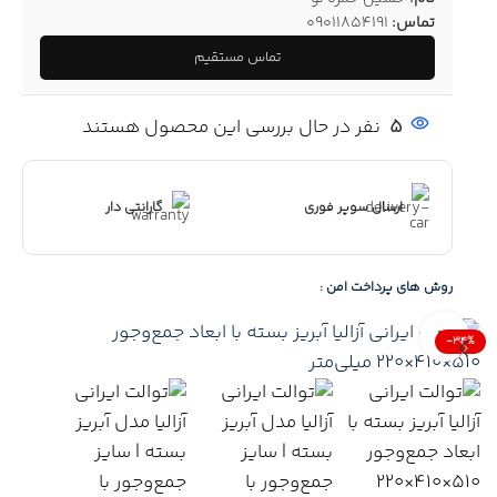
تماس:
09011854191
تماس مستقیم
5
نفر در حال بررسی این محصول هستند
ارسال سوپر فوری
گارانتی دار
روش های پرداخت امن :
Click to enlarge
-34%