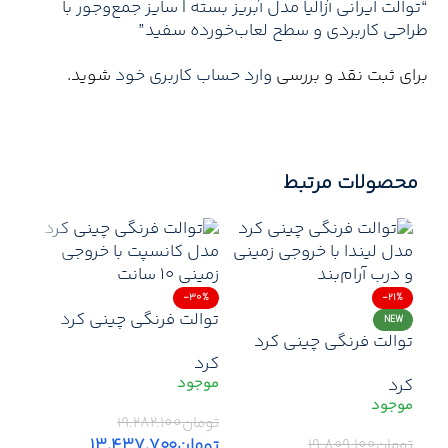
“توالت ایرانی آزالیا مدل آبریز بسته | سایز جمع‌وجور با
طراحی کاربردی و سطح لعاب‌خورده سفید”
برای ثبت نقد و بررسی
وارد حساب کاربری خود
شوید.
محصولات مرتبط
-30%
-21%
توالت فرنگی چینی کرد
NEW
توالت فرنگی چینی کرد
مدل کانسپت با فلاش
کرد
لیندا با درب آرام‌بند |
ریزشی و درب آرام‌بند |
کرد
خروجی زمینی ۱۰ سانتی‌متر
طراحی منحنی و خروجی
و فلاش ریزشی
زمینی
29%
تومان
۱۹.۲۸۲.۱۰۰
NEW
تومان
۱۳.۴۳۷.۷۰۰
تومان
۱۹.۸۰۹.۱۰۰