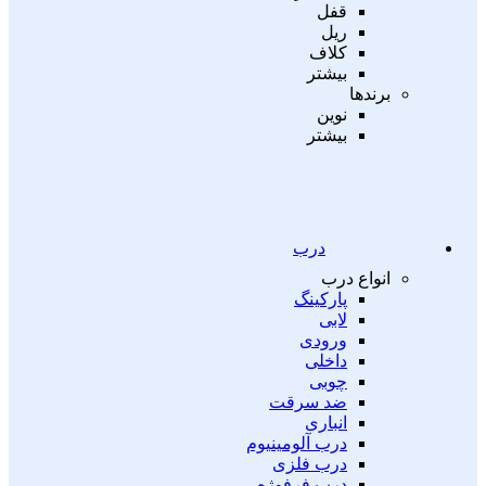
قفل
ریل
کلاف
بیشتر
برندها
نوین
بیشتر
درب
انواع درب
پارکینگ
لابی
ورودی
داخلی
چوبی
ضد سرقت
انباری
درب آلومینیوم
درب فلزی
درب فرفوژه