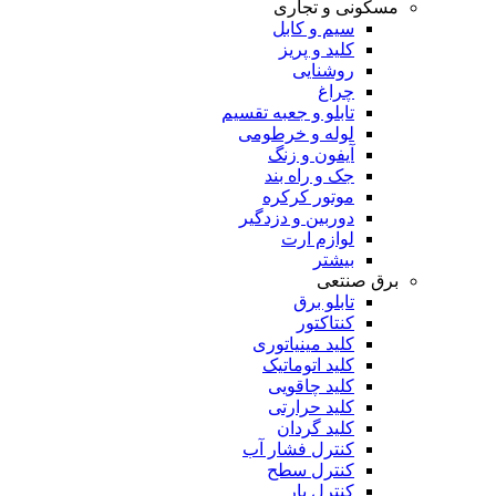
مسکونی و تجاری
سیم و کابل
کلید و پریز
روشنایی
چراغ
تابلو و جعبه تقسیم
لوله و خرطومی
آیفون و زنگ
جک و راه بند
موتور کرکره
دوربین و دزدگیر
لوازم ارت
بیشتر
برق صنتعی
تابلو برق
کنتاکتور
کلید مینیاتوری
کلید اتوماتیک
کلید چاقویی
کلید حرارتی
کلید گردان
کنترل فشار آب
کنترل سطح
کنترل بار