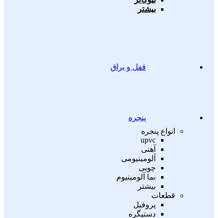
بیشتر
قفل و یراق
پنجره
انواع پنجره
upvc
آهنی
آلومینیومی
چوبی
نما آلومینیوم
بیشتر
قطعات
پروفیل
دستیگره