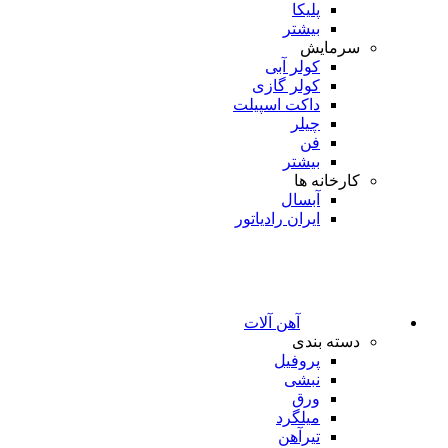
پلیکا
بیشتر
سرمایش
کولر آبی
کولر گازی
داکت اسپیلت
چیلر
فن
بیشتر
کارخانه ها
آبسال
ایران رادیاتور
آهن آلات
دسته بندی
پروفیل
نبشی
ورق
میلگرد
تیرآهن