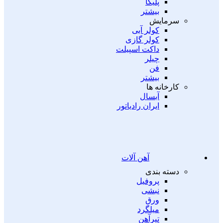
پلیکا
بیشتر
سرمایش
کولر آبی
کولر گازی
داکت اسپیلت
چیلر
فن
بیشتر
کارخانه ها
آبسال
ایران رادیاتور
آهن آلات
دسته بندی
پروفیل
نبشی
ورق
میلگرد
تیرآهن