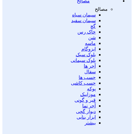
مصالح
مصالح
سیمان سیاه
سیمان سفید
گچ
خاک رس
شن
ماسه
ایزوگام
بلوک سبک
بلوک سیمانی
آجر ها
سفال
چسب ها
چسب کاشی
پوکه
موزاییک
قیر و گونی
آجر نما
دیوار گچی
ابزار بنایی
بیشتر