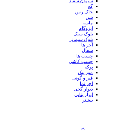
سیمان سفید
گچ
خاک رس
شن
ماسه
ایزوگام
بلوک سبک
بلوک سیمانی
آجر ها
سفال
چسب ها
چسب کاشی
پوکه
موزاییک
قیر و گونی
آجر نما
دیوار گچی
ابزار بنایی
بیشتر