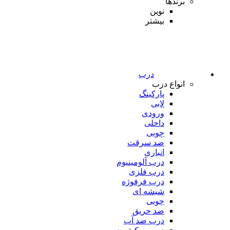
برندها
نوین
بیشتر
درب
انواع درب
پارکینگ
لابی
ورودی
داخلی
چوبی
ضد سرقت
انباری
درب آلومینیوم
درب فلزی
درب فرفوژه
شیشه ای
چوبی
ضد حریق
درب ضد آب