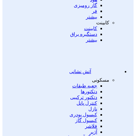
گاز رومیزی
فر
بیشتر
کابینت
کابینت
دستگیره یراق
بیشتر
آتش نشانی
مسکونی
جعبه طبقات
دتکتورها
دتکتور ترکیبی
کنترل پانل
نازل
کپسول پودری
کپسول گاز
فلاشر
آژیر