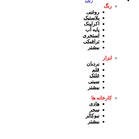
رنگ
رنگ
روغنی
پلاستیک
اکرلینک
پایه آب
استخری
ترافیکی
بیشتر
ابزار
نردبان
قلم
غلتک
سینی
بیشتر
کارخانه ها
هادی
سحر
نیوکالر
بیشتر