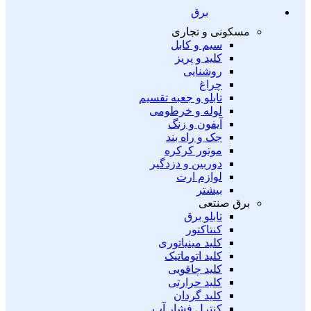
برق
مسکونی و تجاری
سیم و کابل
کلید و پریز
روشنایی
چراغ
تابلو و جعبه تقسیم
لوله و خرطومی
آیفون و زنگ
جک و راه بند
موتور کرکره
دوربین و دزدگیر
لوازم ارت
بیشتر
برق صنتعی
تابلو برق
کنتاکتور
کلید مینیاتوری
کلید اتوماتیک
کلید چاقویی
کلید حرارتی
کلید گردان
کنترل فشار آب