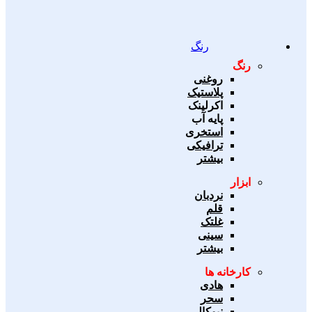
رنگ
رنگ
روغنی
پلاستیک
اکرلینک
پایه آب
استخری
ترافیکی
بیشتر
ابزار
نردبان
قلم
غلتک
سینی
بیشتر
کارخانه ها
هادی
سحر
نیوکالر