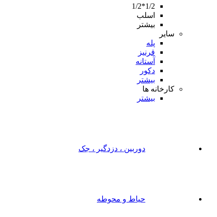
1/2*1/2
اسلب
بیشتر
سایر
پله
قرنیز
آستانه
دکور
بیشتر
کارخانه ها
بیشتر
دوربین ، دزدگیر ، جک
حیاط و محوطه