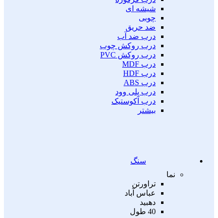
شیشه ای
چوبی
ضد حریق
درب ضد آب
درب روکش چوب
درب روکش PVC
درب MDF
درب HDF
درب ABS
درب پلی وود
درب آکوستیک
بیشتر
سنگ
نما
تراورتن
عباس آباد
دهبید
40 طول