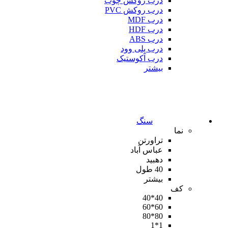
درب روکش چوب
درب روکش PVC
درب MDF
درب HDF
درب ABS
درب پلی وود
درب آکوستیک
بیشتر
سنگ
نما
تراورتن
عباس آباد
دهبید
40 طول
بیشتر
کف
40*40
60*60
80*80
1*1