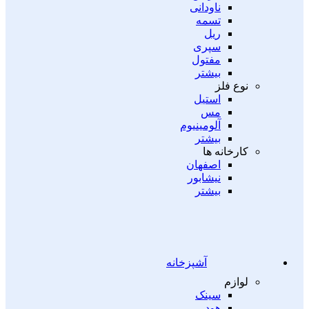
ناودانی
تسمه
ریل
سپری
مفتول
بیشتر
نوع فلز
استیل
مس
آلومینیوم
بیشتر
کارخانه ها
اصفهان
نیشابور
بیشتر
آشپزخانه
لوازم
سینک
هود