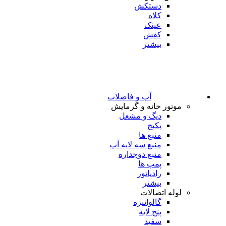
دستکش
کلاه
عینک
کفش
بیشتر
آب و فاضلاب
موتور خانه و گرمایش
دیگ و مشعل
پکیج
منبع ها
منبع سه لایه آب
منبع دوجداره
پمپ ها
رادیاتور
بیشتر
لوله اتصالات
گالوانیزه
پنج لایه
سفید