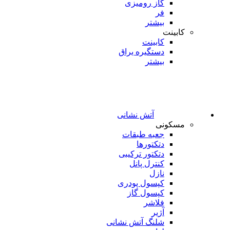
گاز رومیزی
فر
بیشتر
کابینت
کابینت
دستگیره یراق
بیشتر
آتش نشانی
مسکونی
جعبه طبقات
دتکتورها
دتکتور ترکیبی
کنترل پانل
نازل
کپسول پودری
کپسول گاز
فلاشر
آژیر
شلنگ آتش نشانی