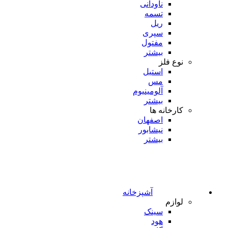
ناودانی
تسمه
ریل
سپری
مفتول
بیشتر
نوع فلز
استیل
مس
آلومینیوم
بیشتر
کارخانه ها
اصفهان
نیشابور
بیشتر
آشپزخانه
لوازم
سینک
هود