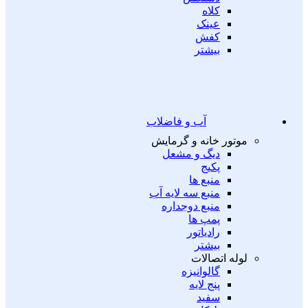
کلاه
عینک
کفش
بیشتر
آب و فاضلاب
موتور خانه و گرمایش
دیگ و مشعل
پکیج
منبع ها
منبع سه لایه آب
منبع دوجداره
پمپ ها
رادیاتور
بیشتر
لوله اتصالات
گالوانیزه
پنج لایه
سفید