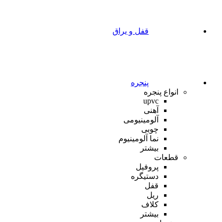
قفل و یراق
پنجره
انواع پنجره
upvc
آهنی
آلومینیومی
چوبی
نما آلومینیوم
بیشتر
قطعات
پروفیل
دستیگره
قفل
ریل
کلاف
بیشتر