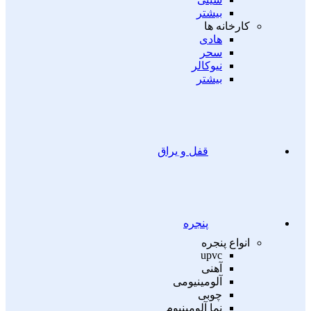
بیشتر
کارخانه ها
هادی
سحر
نیوکالر
بیشتر
قفل و یراق
پنجره
انواع پنجره
upvc
آهنی
آلومینیومی
چوبی
نما آلومینیوم