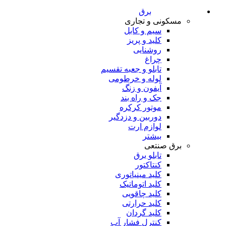
برق
مسکونی و تجاری
سیم و کابل
کلید و پریز
روشنایی
چراغ
تابلو و جعبه تقسیم
لوله و خرطومی
آیفون و زنگ
جک و راه بند
موتور کرکره
دوربین و دزدگیر
لوازم ارت
بیشتر
برق صنتعی
تابلو برق
کنتاکتور
کلید مینیاتوری
کلید اتوماتیک
کلید چاقویی
کلید حرارتی
کلید گردان
کنترل فشار آب