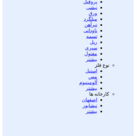
پروفیل
نبشی
ورق
میلگرد
تیرآهن
ناودانی
تسمه
ریل
سپری
مفتول
بیشتر
نوع فلز
استیل
مس
آلومینیوم
بیشتر
کارخانه ها
اصفهان
نیشابور
بیشتر