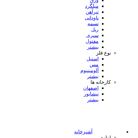
ورق
میلگرد
تیرآهن
ناودانی
تسمه
ریل
سپری
مفتول
بیشتر
نوع فلز
استیل
مس
آلومینیوم
بیشتر
کارخانه ها
اصفهان
نیشابور
بیشتر
آشپزخانه
لوازم