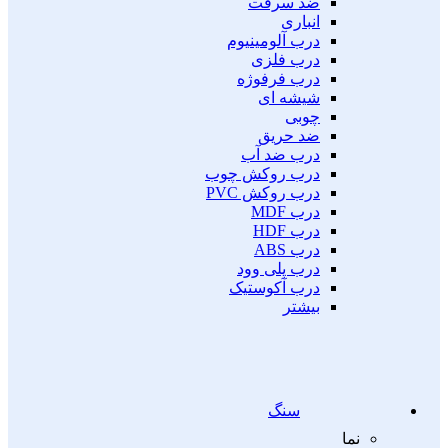
ضد سرقت
انباری
درب آلومینیوم
درب فلزی
درب فرفوژه
شیشه ای
چوبی
ضد حریق
درب ضد آب
درب روکش چوب
درب روکش PVC
درب MDF
درب HDF
درب ABS
درب پلی وود
درب آکوستیک
بیشتر
سنگ
نما