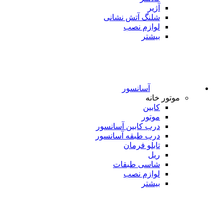
آژیر
شلنگ آتش نشانی
لوازم نصب
بیشتر
آسانسور
موتور خانه
کابین
موتور
درب کابین آسانسور
درب طبقه آسانسور
تابلو فرمان
ریل
شاسی طبقات
لوازم نصب
بیشتر