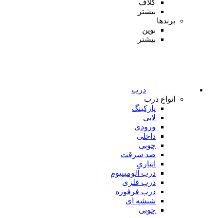
کلاف
بیشتر
برندها
نوین
بیشتر
درب
انواع درب
پارکینگ
لابی
ورودی
داخلی
چوبی
ضد سرقت
انباری
درب آلومینیوم
درب فلزی
درب فرفوژه
شیشه ای
چوبی