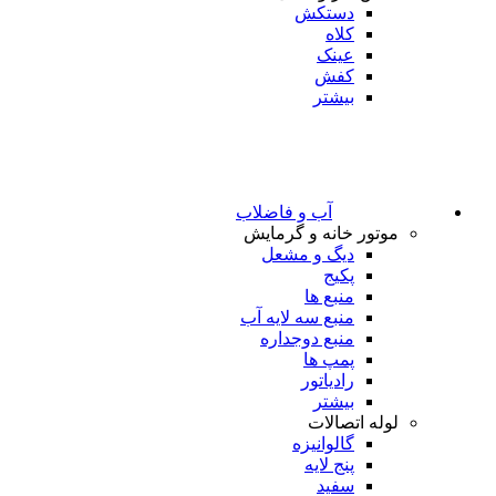
دستکش
کلاه
عینک
کفش
بیشتر
آب و فاضلاب
موتور خانه و گرمایش
دیگ و مشعل
پکیج
منبع ها
منبع سه لایه آب
منبع دوجداره
پمپ ها
رادیاتور
بیشتر
لوله اتصالات
گالوانیزه
پنج لایه
سفید