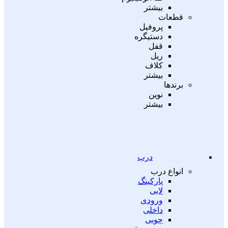
بیشتر
قطعات
پروفیل
دستیگره
قفل
ریل
کلاف
بیشتر
برندها
نوین
بیشتر
درب
انواع درب
پارکینگ
لابی
ورودی
داخلی
چوبی