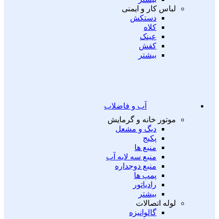
لباس کار و ایمنی
دستکش
کلاه
عینک
کفش
بیشتر
آب و فاضلاب
موتور خانه و گرمایش
دیگ و مشعل
پکیج
منبع ها
منبع سه لایه آب
منبع دوجداره
پمپ ها
رادیاتور
بیشتر
لوله اتصالات
گالوانیزه