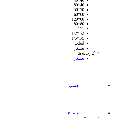
40*40
40*80
50*50
60*60
60*120
80*80
1*1
1/2*1/2
1/5*1/5
اسلب
بیشتر
کارخانه ها
بیشتر
چسب
مصالح
مصالح