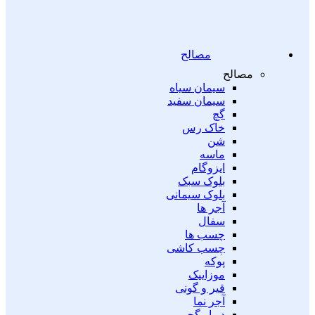
مصالح
مصالح
سیمان سیاه
سیمان سفید
گچ
خاک رس
شن
ماسه
ایزوگام
بلوک سبک
بلوک سیمانی
آجر ها
سفال
چسب ها
چسب کاشی
پوکه
موزاییک
قیر و گونی
آجر نما
دیوار گچی