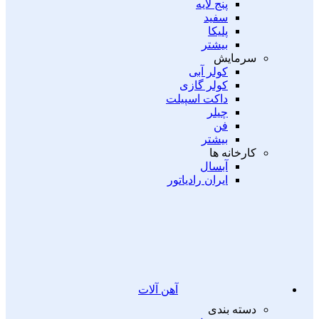
پنج لایه
سفید
پلیکا
بیشتر
سرمایش
کولر آبی
کولر گازی
داکت اسپیلت
چیلر
فن
بیشتر
کارخانه ها
آبسال
ایران رادیاتور
آهن آلات
دسته بندی