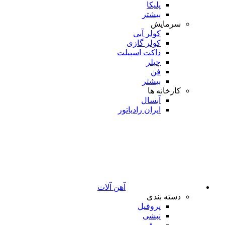
پلیکا
بیشتر
سرمایش
کولر آبی
کولر گازی
داکت اسپیلت
چیلر
فن
بیشتر
کارخانه ها
آبسال
ایران رادیاتور
آهن آلات
دسته بندی
پروفیل
نبشی