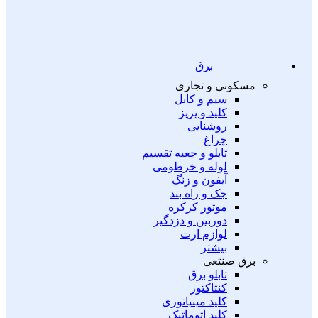
برق
مسکونی و تجاری
سیم و کابل
کلید و پریز
روشنایی
چراغ
تابلو و جعبه تقسیم
لوله و خرطومی
آیفون و زنگ
جک و راه بند
موتور کرکره
دوربین و دزدگیر
لوازم ارت
بیشتر
برق صنتعی
تابلو برق
کنتاکتور
کلید مینیاتوری
کلید اتوماتیک