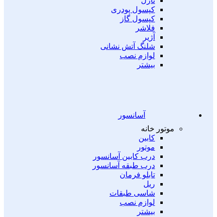
نازل
کپسول پودری
کپسول گاز
فلاشر
آژیر
شلنگ آتش نشانی
لوازم نصب
بیشتر
آسانسور
موتور خانه
کابین
موتور
درب کابین آسانسور
درب طبقه آسانسور
تابلو فرمان
ریل
شاسی طبقات
لوازم نصب
بیشتر