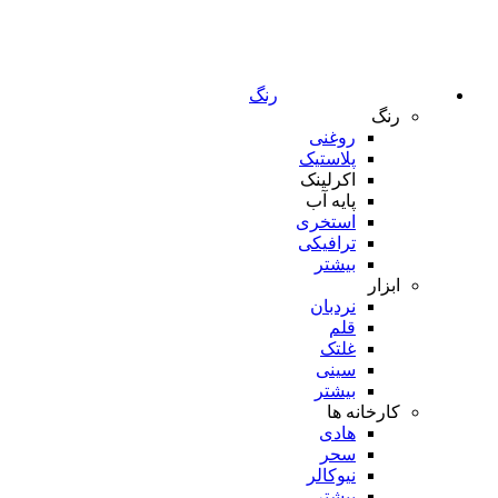
رنگ
رنگ
روغنی
پلاستیک
اکرلینک
پایه آب
استخری
ترافیکی
بیشتر
ابزار
نردبان
قلم
غلتک
سینی
بیشتر
کارخانه ها
هادی
سحر
نیوکالر
بیشتر