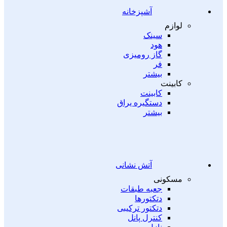
آشپزخانه
لوازم
سینک
هود
گاز رومیزی
فر
بیشتر
کابینت
کابینت
دستگیره یراق
بیشتر
آتش نشانی
مسکونی
جعبه طبقات
دتکتورها
دتکتور ترکیبی
کنترل پانل