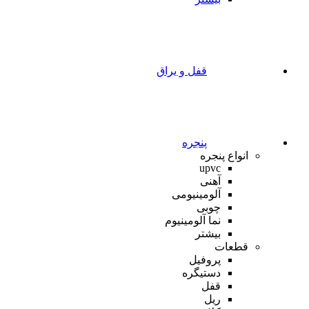
قفل و یراق
پنجره
انواع پنجره
upvc
آهنی
آلومینیومی
چوبی
نما آلومینیوم
بیشتر
قطعات
پروفیل
دستیگره
قفل
ریل