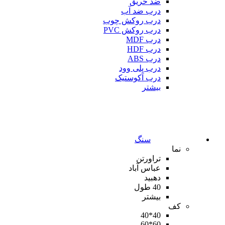
ضد حریق
درب ضد آب
درب روکش چوب
درب روکش PVC
درب MDF
درب HDF
درب ABS
درب پلی وود
درب آکوستیک
بیشتر
سنگ
نما
تراورتن
عباس آباد
دهبید
40 طول
بیشتر
کف
40*40
60*60