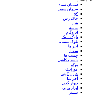
سیمان سیاه
سیمان سفید
گچ
خاک رس
شن
ماسه
ایزوگام
بلوک سبک
بلوک سیمانی
آجر ها
سفال
چسب ها
چسب کاشی
پوکه
موزاییک
قیر و گونی
آجر نما
دیوار گچی
ابزار بنایی
بیشتر