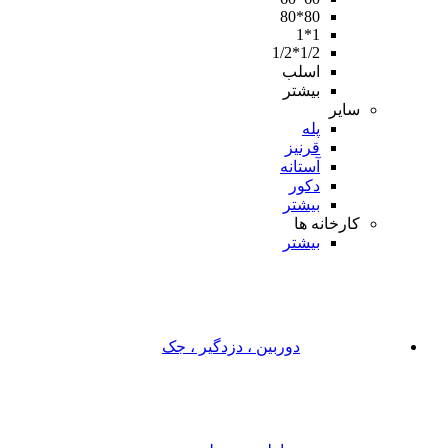
80*80
1*1
1/2*1/2
اسلب
بیشتر
سایر
پله
قرنیز
آستانه
دکور
بیشتر
کارخانه ها
بیشتر
دوربین ، دزدگیر ، جک