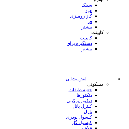
سینک
هود
گاز رومیزی
فر
بیشتر
کابینت
کابینت
دستگیره یراق
بیشتر
آتش نشانی
مسکونی
جعبه طبقات
دتکتورها
دتکتور ترکیبی
کنترل پانل
نازل
کپسول پودری
کپسول گاز
فلاشر