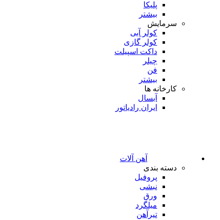
پلیکا
بیشتر
سرمایش
کولر آبی
کولر گازی
داکت اسپیلت
چیلر
فن
بیشتر
کارخانه ها
آبسال
ایران رادیاتور
آهن آلات
دسته بندی
پروفیل
نبشی
ورق
میلگرد
تیرآهن