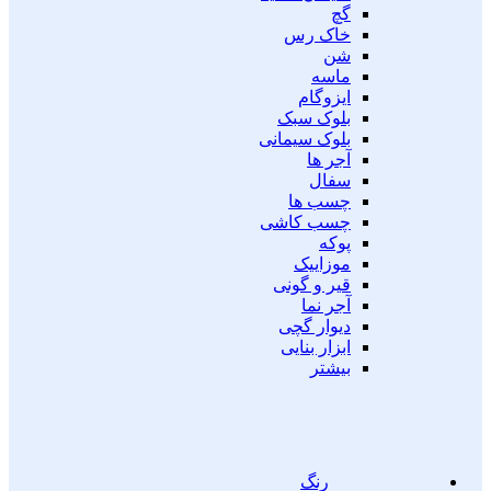
گچ
خاک رس
شن
ماسه
ایزوگام
بلوک سبک
بلوک سیمانی
آجر ها
سفال
چسب ها
چسب کاشی
پوکه
موزاییک
قیر و گونی
آجر نما
دیوار گچی
ابزار بنایی
بیشتر
رنگ