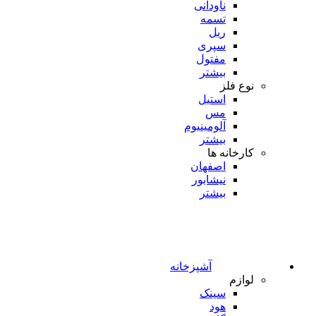
ناودانی
تسمه
ریل
سپری
مفتول
بیشتر
نوع فلز
استیل
مس
آلومینیوم
بیشتر
کارخانه ها
اصفهان
نیشابور
بیشتر
آشپزخانه
لوازم
سینک
هود