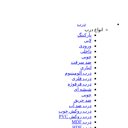
درب
انواع درب
پارکینگ
لابی
ورودی
داخلی
چوبی
ضد سرقت
انباری
درب آلومینیوم
درب فلزی
درب فرفوژه
شیشه ای
چوبی
ضد حریق
درب ضد آب
درب روکش چوب
درب روکش PVC
درب MDF
درب HDF