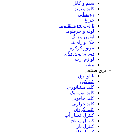
سیم و کابل
کلید و پریز
روشنایی
چراغ
تابلو و جعبه تقسیم
لوله و خرطومی
آیفون و زنگ
جک و راه بند
موتور کرکره
دوربین و دزدگیر
لوازم ارت
بیشتر
برق صنتعی
تابلو برق
کنتاکتور
کلید مینیاتوری
کلید اتوماتیک
کلید چاقویی
کلید حرارتی
کلید گردان
کنترل فشار آب
کنترل سطح
کنترل بار
کنترل فلز