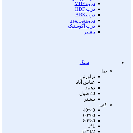
درب MDF
درب HDF
درب ABS
درب پلی وود
درب آکوستیک
بیشتر
سنگ
نما
تراورتن
عباس آباد
دهبید
40 طول
بیشتر
کف
40*40
60*60
80*80
1*1
1/2*1/2