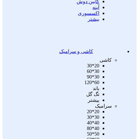
کابین دوش
آینه
اکسسوری
بیشتر
کاشی و سرامیک
کاشی
20*30
30*60
30*90
60*120
باند
تگ گل
بیشتر
سرامیک
20*20
30*30
40*40
40*80
50*50