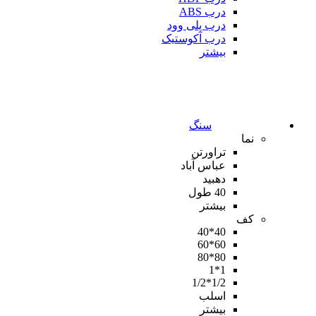
درب ABS
درب پلی وود
درب آکوستیک
بیشتر
سنگ
نما
تراورتن
عباس آباد
دهبید
40 طول
بیشتر
کف
40*40
60*60
80*80
1*1
1/2*1/2
اسلب
بیشتر