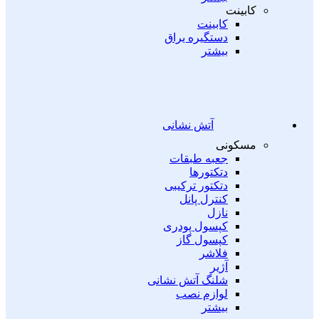
کابینت
کابینت
دستگیره یراق
بیشتر
آتش نشانی
مسکونی
جعبه طبقات
دتکتورها
دتکتور ترکیبی
کنترل پانل
نازل
کپسول پودری
کپسول گاز
فلاشر
آژیر
شلنگ آتش نشانی
لوازم نصب
بیشتر