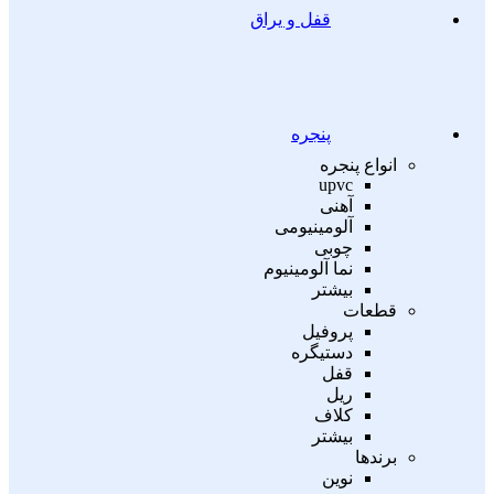
قفل و یراق
پنجره
انواع پنجره
upvc
آهنی
آلومینیومی
چوبی
نما آلومینیوم
بیشتر
قطعات
پروفیل
دستیگره
قفل
ریل
کلاف
بیشتر
برندها
نوین