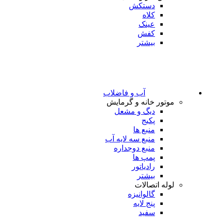
دستکش
کلاه
عینک
کفش
بیشتر
آب و فاضلاب
موتور خانه و گرمایش
دیگ و مشعل
پکیج
منبع ها
منبع سه لایه آب
منبع دوجداره
پمپ ها
رادیاتور
بیشتر
لوله اتصالات
گالوانیزه
پنج لایه
سفید