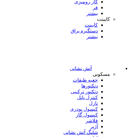
گاز رومیزی
فر
بیشتر
کابینت
کابینت
دستگیره یراق
بیشتر
آتش نشانی
مسکونی
جعبه طبقات
دتکتورها
دتکتور ترکیبی
کنترل پانل
نازل
کپسول پودری
کپسول گاز
فلاشر
آژیر
شلنگ آتش نشانی