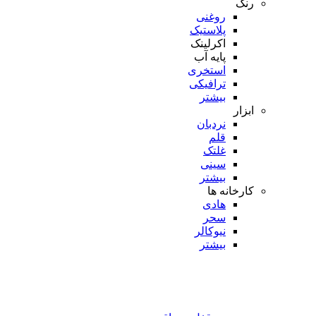
رنگ
روغنی
پلاستیک
اکرلینک
پایه آب
استخری
ترافیکی
بیشتر
ابزار
نردبان
قلم
غلتک
سینی
بیشتر
کارخانه ها
هادی
سحر
نیوکالر
بیشتر