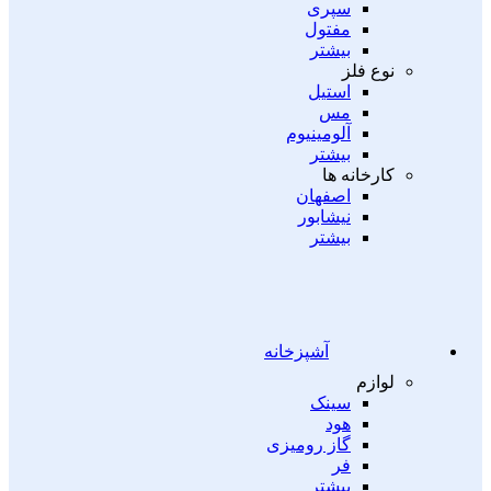
سپری
مفتول
بیشتر
نوع فلز
استیل
مس
آلومینیوم
بیشتر
کارخانه ها
اصفهان
نیشابور
بیشتر
آشپزخانه
لوازم
سینک
هود
گاز رومیزی
فر
بیشتر