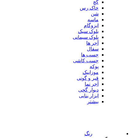
گچ
خاک رس
شن
ماسه
ایزوگام
بلوک سبک
بلوک سیمانی
آجر ها
سفال
چسب ها
چسب کاشی
پوکه
موزاییک
قیر و گونی
آجر نما
دیوار گچی
ابزار بنایی
بیشتر
رنگ