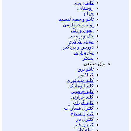
کلید و پریز
روشنایی
چراغ
تابلو و جعبه تقسیم
لوله و خرطومی
آیفون و زنگ
جک و راه بند
موتور کرکره
دوربین و دزدگیر
لوازم ارت
بیشتر
برق صنتعی
تابلو برق
کنتاکتور
کلید مینیاتوری
کلید اتوماتیک
کلید چاقویی
کلید حرارتی
کلید گردان
کنترل فشار آب
کنترل سطح
کنترل بار
کنترل فلز
انواع کابل