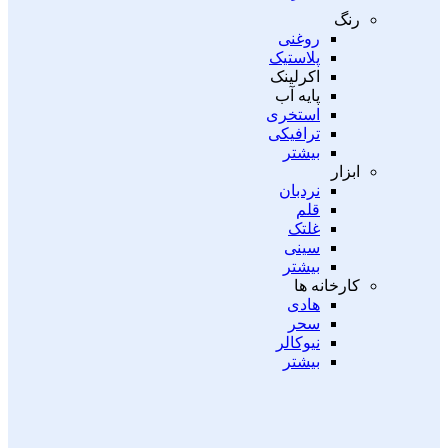
رنگ
روغنی
پلاستیک
اکرلینک
پایه آب
استخری
ترافیکی
بیشتر
ابزار
نردبان
قلم
غلتک
سینی
بیشتر
کارخانه ها
هادی
سحر
نیوکالر
بیشتر