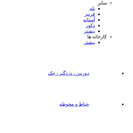
سایر
پله
قرنیز
آستانه
دکور
بیشتر
کارخانه ها
بیشتر
دوربین ، دزدگیر ، جک
حیاط و محوطه