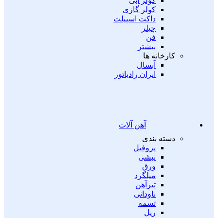
کولر آبی
کولر گازی
داکت اسپیلت
چیلر
فن
بیشتر
کارخانه ها
آبسال
ایران رادیاتور
آهن آلات
دسته بندی
پروفیل
نبشی
ورق
میلگرد
تیرآهن
ناودانی
تسمه
ریل