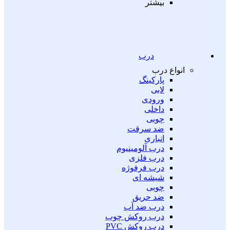
بیشتر
درب
انواع درب
پارکینگ
لابی
ورودی
داخلی
چوبی
ضد سرقت
انباری
درب آلومینیوم
درب فلزی
درب فرفوژه
شیشه ای
چوبی
ضد حریق
درب ضد آب
درب روکش چوب
درب روکش PVC