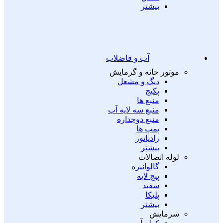
بیشتر
آب و فاضلاب
موتور خانه و گرمایش
دیگ و مشعل
پکیج
منبع ها
منبع سه لایه آب
منبع دوجداره
پمپ ها
رادیاتور
بیشتر
لوله اتصالات
گالوانیزه
پنج لایه
سفید
پلیکا
بیشتر
سرمایش