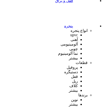
قفل و یراق
پنجره
انواع پنجره
upvc
آهنی
آلومینیومی
چوبی
نما آلومینیوم
بیشتر
قطعات
پروفیل
دستیگره
قفل
ریل
کلاف
بیشتر
برندها
نوین
بیشتر