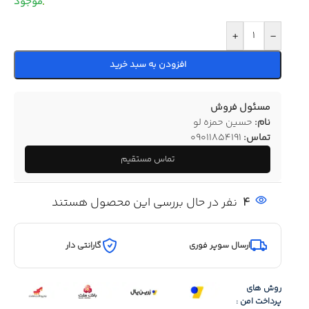
+
-
افزودن به سبد خرید
مسئول فروش
نام:
حسین حمزه لو
تماس:
09011854191
تماس مستقیم
4
نفر در حال بررسی این محصول هستند
ارسال سوپر فوری
گارانتی دار
روش های
پرداخت امن :