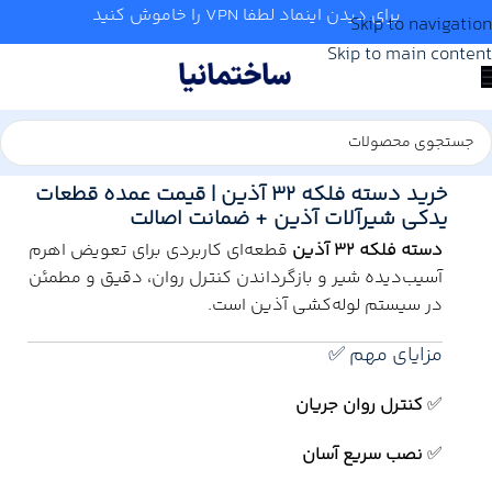
برای دیدن اینماد لطفا VPN را خاموش کنید
Skip to navigation
Skip to main content
خانه
/
آب و تاسیسات
/
لوله و اتصالات
/
آذین
خرید دسته فلکه 32 آذین | قیمت عمده قطعات
یدکی شیرآلات آذین + ضمانت اصالت
دسته فلکه 32 آذین
قطعه‌ای کاربردی برای تعویض اهرم
آسیب‌دیده شیر و بازگرداندن کنترل روان، دقیق و مطمئن
در سیستم لوله‌کشی آذین است.
مزایای مهم ✅
✅
کنترل روان جریان
✅
نصب سریع آسان