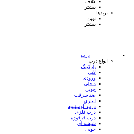
کلاف
بیشتر
برندها
نوین
بیشتر
درب
انواع درب
پارکینگ
لابی
ورودی
داخلی
چوبی
ضد سرقت
انباری
درب آلومینیوم
درب فلزی
درب فرفوژه
شیشه ای
چوبی