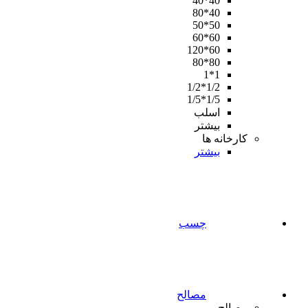
40*40
40*80
50*50
60*60
60*120
80*80
1*1
1/2*1/2
1/5*1/5
اسلب
بیشتر
کارخانه ها
بیشتر
چسب
مصالح
مصالح