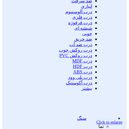
ضد سرقت
انباری
درب آلومینیوم
درب فلزی
درب فرفوژه
شیشه ای
چوبی
ضد حریق
درب ضد آب
درب روکش چوب
درب روکش PVC
درب MDF
درب HDF
درب ABS
درب پلی وود
درب آکوستیک
بیشتر
سنگ
Click to enlarge
نما