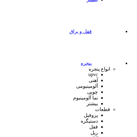
قفل و یراق
پنجره
انواع پنجره
upvc
آهنی
آلومینیومی
چوبی
نما آلومینیوم
بیشتر
قطعات
پروفیل
دستیگره
قفل
ریل