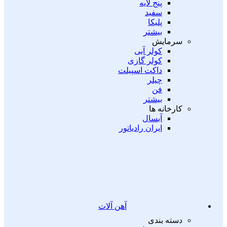
پنج لایه
سفید
پلیکا
بیشتر
سرمایش
کولر آبی
کولر گازی
داکت اسپیلت
چیلر
فن
بیشتر
کارخانه ها
آبسال
ایران رادیاتور
آهن آلات
دسته بندی