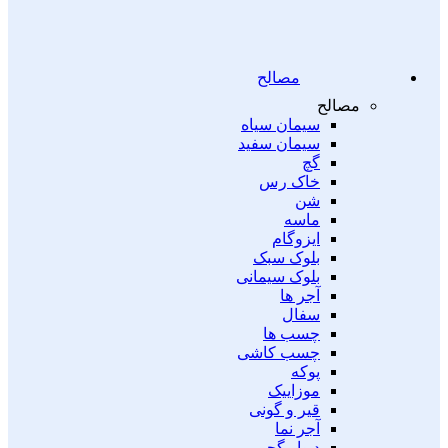
مصالح
مصالح
سیمان سیاه
سیمان سفید
گچ
خاک رس
شن
ماسه
ایزوگام
بلوک سبک
بلوک سیمانی
آجر ها
سفال
چسب ها
چسب کاشی
پوکه
موزاییک
قیر و گونی
آجر نما
دیوار گچی