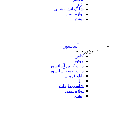
آژیر
شلنگ آتش نشانی
لوازم نصب
بیشتر
آسانسور
موتور خانه
کابین
موتور
درب کابین آسانسور
درب طبقه آسانسور
تابلو فرمان
ریل
شاسی طبقات
لوازم نصب
بیشتر