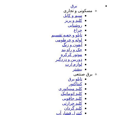
برق
مسکونی و تجاری
سیم و کابل
کلید و پریز
روشنایی
چراغ
تابلو و جعبه تقسیم
لوله و خرطومی
آیفون و زنگ
جک و راه بند
موتور کرکره
دوربین و دزدگیر
لوازم ارت
بیشتر
برق صنتعی
تابلو برق
کنتاکتور
کلید مینیاتوری
کلید اتوماتیک
کلید چاقویی
کلید حرارتی
کلید گردان
کنترل فشار آب