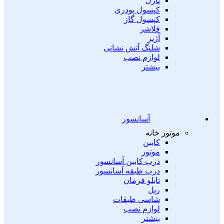
نازل
کپسول پودری
کپسول گاز
فلاشر
آژیر
شلنگ آتش نشانی
لوازم نصب
بیشتر
آسانسور
موتور خانه
کابین
موتور
درب کابین آسانسور
درب طبقه آسانسور
تابلو فرمان
ریل
شاسی طبقات
لوازم نصب
بیشتر