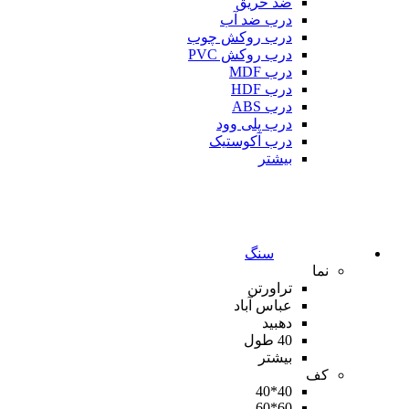
ضد حریق
درب ضد آب
درب روکش چوب
درب روکش PVC
درب MDF
درب HDF
درب ABS
درب پلی وود
درب آکوستیک
بیشتر
سنگ
نما
تراورتن
عباس آباد
دهبید
40 طول
بیشتر
کف
40*40
60*60