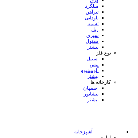
ورق
میلگرد
تیرآهن
ناودانی
تسمه
ریل
سپری
مفتول
بیشتر
نوع فلز
استیل
مس
آلومینیوم
بیشتر
کارخانه ها
اصفهان
نیشابور
بیشتر
آشپزخانه
لوازم