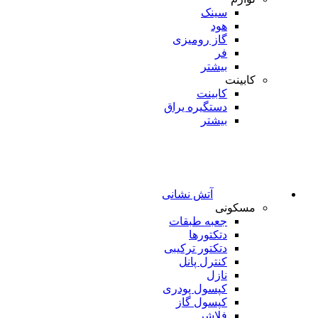
سینک
هود
گاز رومیزی
فر
بیشتر
کابینت
کابینت
دستگیره یراق
بیشتر
آتش نشانی
مسکونی
جعبه طبقات
دتکتورها
دتکتور ترکیبی
کنترل پانل
نازل
کپسول پودری
کپسول گاز
فلاشر