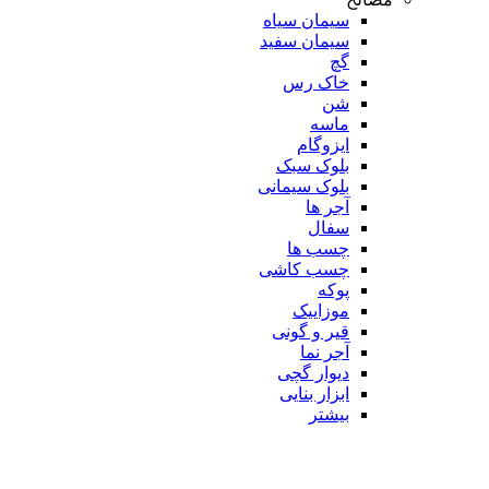
سیمان سیاه
سیمان سفید
گچ
خاک رس
شن
ماسه
ایزوگام
بلوک سبک
بلوک سیمانی
آجر ها
سفال
چسب ها
چسب کاشی
پوکه
موزاییک
قیر و گونی
آجر نما
دیوار گچی
ابزار بنایی
بیشتر