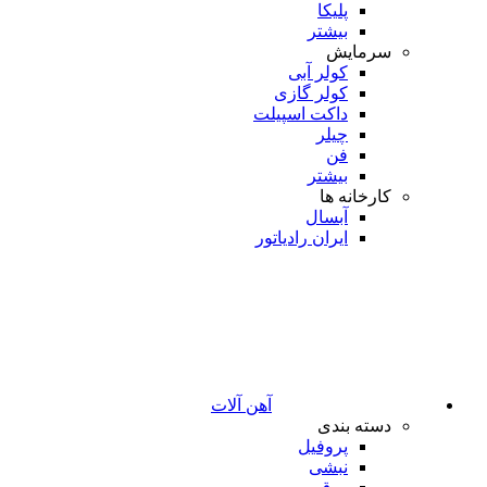
پلیکا
بیشتر
سرمایش
کولر آبی
کولر گازی
داکت اسپیلت
چیلر
فن
بیشتر
کارخانه ها
آبسال
ایران رادیاتور
آهن آلات
دسته بندی
پروفیل
نبشی