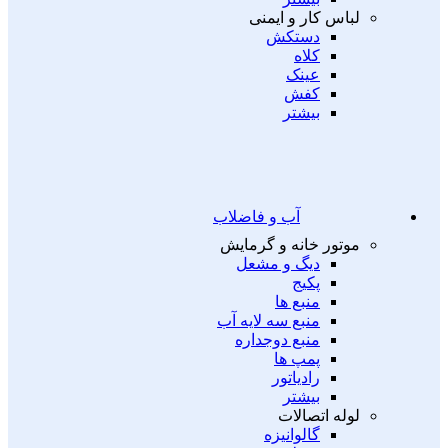
لباس کار و ایمنی
دستکش
کلاه
عینک
کفش
بیشتر
آب و فاضلاب
موتور خانه و گرمایش
دیگ و مشعل
پکیج
منبع ها
منبع سه لایه آب
منبع دوجداره
پمپ ها
رادیاتور
بیشتر
لوله اتصالات
گالوانیزه