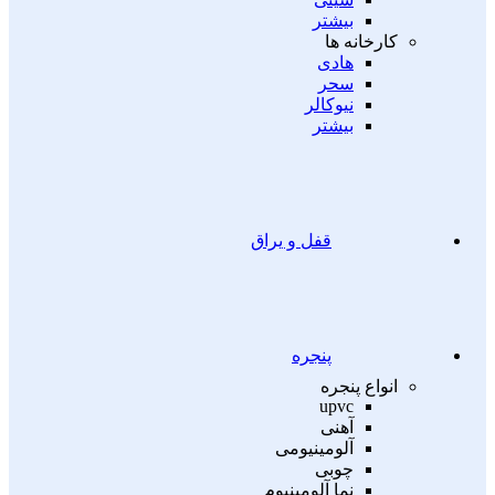
بیشتر
کارخانه ها
هادی
سحر
نیوکالر
بیشتر
قفل و یراق
پنجره
انواع پنجره
upvc
آهنی
آلومینیومی
چوبی
نما آلومینیوم