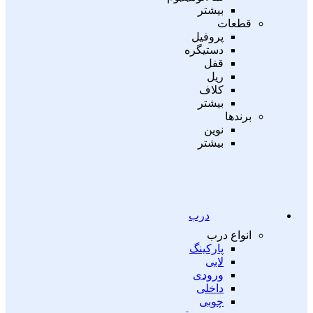
بیشتر
قطعات
پروفیل
دستیگره
قفل
ریل
کلاف
بیشتر
برندها
نوین
بیشتر
درب
انواع درب
پارکینگ
لابی
ورودی
داخلی
چوبی