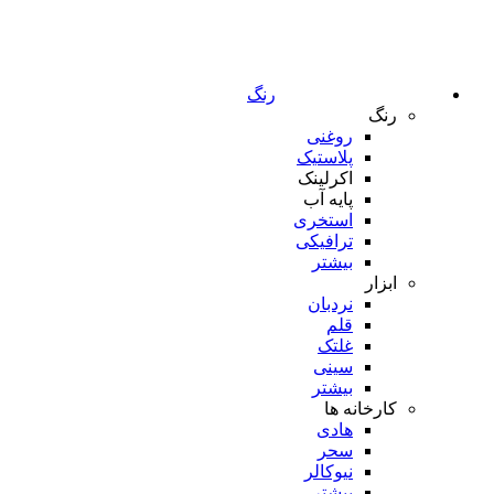
رنگ
رنگ
روغنی
پلاستیک
اکرلینک
پایه آب
استخری
ترافیکی
بیشتر
ابزار
نردبان
قلم
غلتک
سینی
بیشتر
کارخانه ها
هادی
سحر
نیوکالر
بیشتر