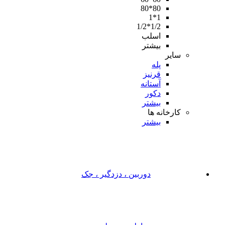
80*80
1*1
1/2*1/2
اسلب
بیشتر
سایر
پله
قرنیز
آستانه
دکور
بیشتر
کارخانه ها
بیشتر
دوربین ، دزدگیر ، جک