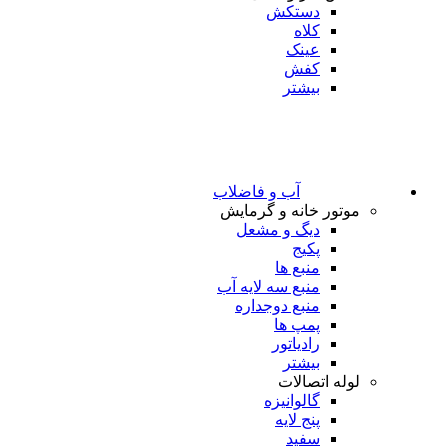
دستکش
کلاه
عینک
کفش
بیشتر
آب و فاضلاب
موتور خانه و گرمایش
دیگ و مشعل
پکیج
منبع ها
منبع سه لایه آب
منبع دوجداره
پمپ ها
رادیاتور
بیشتر
لوله اتصالات
گالوانیزه
پنج لایه
سفید