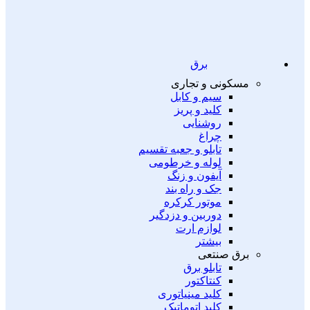
برق
مسکونی و تجاری
سیم و کابل
کلید و پریز
روشنایی
چراغ
تابلو و جعبه تقسیم
لوله و خرطومی
آیفون و زنگ
جک و راه بند
موتور کرکره
دوربین و دزدگیر
لوازم ارت
بیشتر
برق صنتعی
تابلو برق
کنتاکتور
کلید مینیاتوری
کلید اتوماتیک