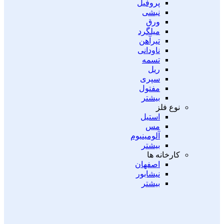
پروفیل
نبشی
ورق
میلگرد
تیرآهن
ناودانی
تسمه
ریل
سپری
مفتول
بیشتر
نوع فلز
استیل
مس
آلومینیوم
بیشتر
کارخانه ها
اصفهان
نیشابور
بیشتر