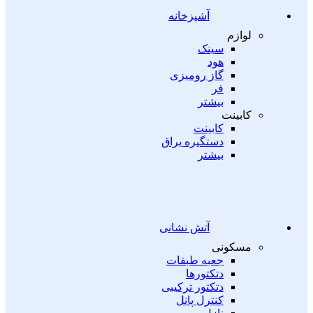
آشپزخانه
لوازم
سینک
هود
گاز رومیزی
فر
بیشتر
کابینت
کابینت
دستگیره یراق
بیشتر
آتش نشانی
مسکونی
جعبه طبقات
دتکتورها
دتکتور ترکیبی
کنترل پانل