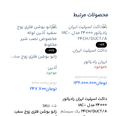
محصولات مرتبط
-15%
داکت اسپلیت ایران
-36%
رادیاتور ۲۴۰۰۰ مدل IAC-
زانو بوشن فلزی زوج سفید
ایران رادیاتور
24CH/DUCT/A
آذین مناسب برای
آذین
شیرمخلوط های سرویس
بهداشتی
تومان
۱۵۵.۰۰۰.۰۰۰
17%
تومان
۱۳۲.۰۰۰.۰۰۰
تومان
۳۹۰.۰۰۰
تومان
۲۴۷.۷۰۰
اطلاعات بیشتر
آذین
افزودن به سبد خرید
آذی
غیره
داکت اسپلیت ایران رادیاتور
مسیر
24000 مدل IAC-
SKU:
85
24CH/DUCT/A
یک سیستم
زانو بوشن فلزی زوج سفید
توما