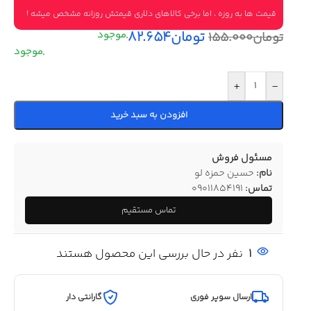
قیمت ها به روزه ، اما برخی کالاهای دلاری قیمتش روزانه مشخص میشه !
تومان
۸۲.۶۵۴
تومان
۱۵۵.۰۰۰
+
-
افزودن به سبد خرید
مسئول فروش
نام:
حسین حمزه لو
تماس:
09011854191
تماس مستقیم
1
نفر در حال بررسی این محصول هستند
ارسال سوپر فوری
گارانتی دار