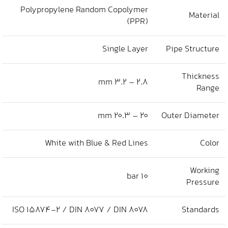
Polypropylene Random Copolymer
Material
(PPR)
Single Layer
Pipe Structure
Thickness
2.8 – 3.2 mm
Range
20 – 20.3 mm
Outer Diameter
White with Blue & Red Lines
Color
Working
10 bar
Pressure
ISO 15874-2 / DIN 8077 / DIN 8078
Standards