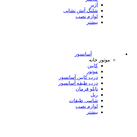
آژیر
شلنگ آتش نشانی
لوازم نصب
بیشتر
آسانسور
موتور خانه
کابین
موتور
درب کابین آسانسور
درب طبقه آسانسور
تابلو فرمان
ریل
شاسی طبقات
لوازم نصب
بیشتر