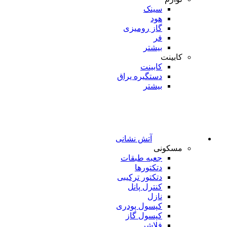
سینک
هود
گاز رومیزی
فر
بیشتر
کابینت
کابینت
دستگیره یراق
بیشتر
آتش نشانی
مسکونی
جعبه طبقات
دتکتورها
دتکتور ترکیبی
کنترل پانل
نازل
کپسول پودری
کپسول گاز
فلاشر