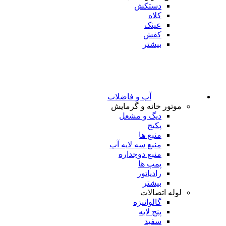
دستکش
کلاه
عینک
کفش
بیشتر
آب و فاضلاب
موتور خانه و گرمایش
دیگ و مشعل
پکیج
منبع ها
منبع سه لایه آب
منبع دوجداره
پمپ ها
رادیاتور
بیشتر
لوله اتصالات
گالوانیزه
پنج لایه
سفید