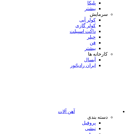
پلیکا
بیشتر
سرمایش
کولر آبی
کولر گازی
داکت اسپیلت
چیلر
فن
بیشتر
کارخانه ها
آبسال
ایران رادیاتور
آهن آلات
دسته بندی
پروفیل
نبشی