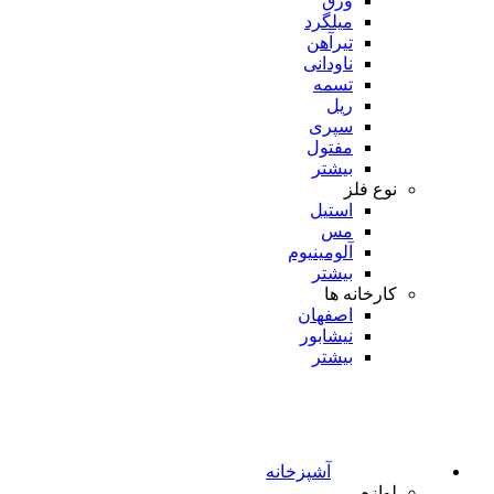
ورق
میلگرد
تیرآهن
ناودانی
تسمه
ریل
سپری
مفتول
بیشتر
نوع فلز
استیل
مس
آلومینیوم
بیشتر
کارخانه ها
اصفهان
نیشابور
بیشتر
آشپزخانه
لوازم