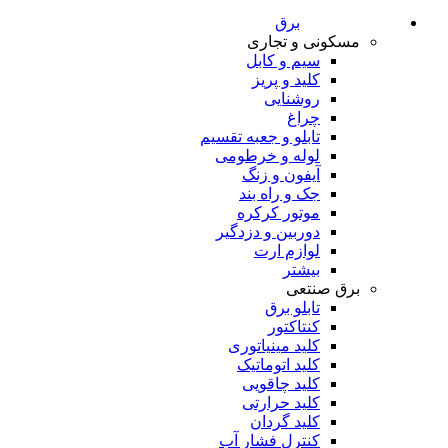
برق
مسکونی و تجاری
سیم و کابل
کلید و پریز
روشنایی
چراغ
تابلو و جعبه تقسیم
لوله و خرطومی
آیفون و زنگ
جک و راه بند
موتور کرکره
دوربین و دزدگیر
لوازم ارت
بیشتر
برق صنتعی
تابلو برق
کنتاکتور
کلید مینیاتوری
کلید اتوماتیک
کلید چاقویی
کلید حرارتی
کلید گردان
کنترل فشار آب