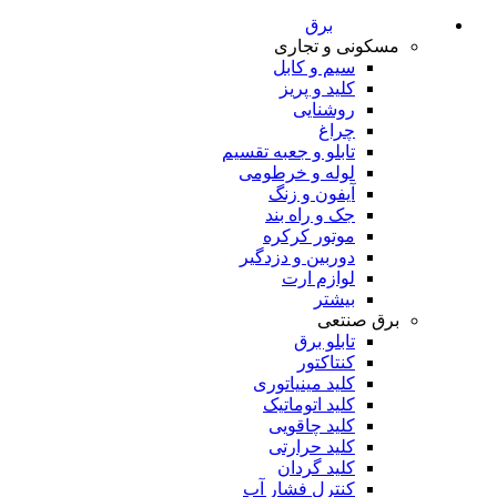
برق
مسکونی و تجاری
سیم و کابل
کلید و پریز
روشنایی
چراغ
تابلو و جعبه تقسیم
لوله و خرطومی
آیفون و زنگ
جک و راه بند
موتور کرکره
دوربین و دزدگیر
لوازم ارت
بیشتر
برق صنتعی
تابلو برق
کنتاکتور
کلید مینیاتوری
کلید اتوماتیک
کلید چاقویی
کلید حرارتی
کلید گردان
کنترل فشار آب