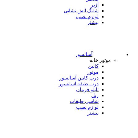
آژیر
شلنگ آتش نشانی
لوازم نصب
بیشتر
آسانسور
موتور خانه
کابین
موتور
درب کابین آسانسور
درب طبقه آسانسور
تابلو فرمان
ریل
شاسی طبقات
لوازم نصب
بیشتر