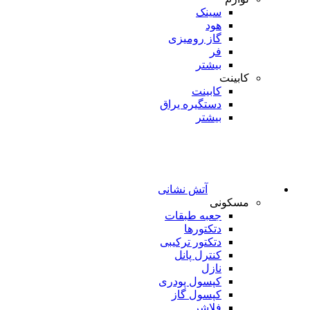
سینک
هود
گاز رومیزی
فر
بیشتر
کابینت
کابینت
دستگیره یراق
بیشتر
آتش نشانی
مسکونی
جعبه طبقات
دتکتورها
دتکتور ترکیبی
کنترل پانل
نازل
کپسول پودری
کپسول گاز
فلاشر