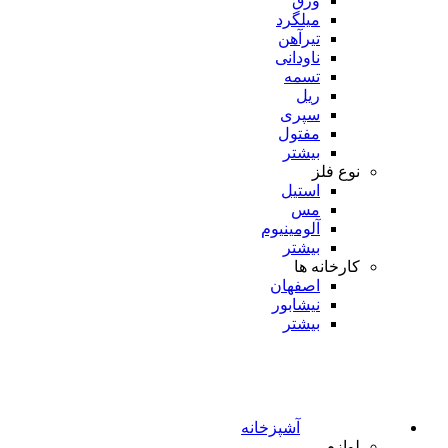
ورق
میلگرد
تیرآهن
ناودانی
تسمه
ریل
سپری
مفتول
بیشتر
نوع فلز
استیل
مس
آلومینیوم
بیشتر
کارخانه ها
اصفهان
نیشابور
بیشتر
آشپزخانه
لوازم