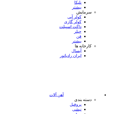
پلیکا
بیشتر
سرمایش
کولر آبی
کولر گازی
داکت اسپیلت
چیلر
فن
بیشتر
کارخانه ها
آبسال
ایران رادیاتور
آهن آلات
دسته بندی
پروفیل
نبشی