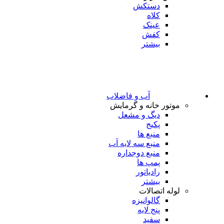
دستکش
کلاه
عینک
کفش
بیشتر
آب و فاضلاب
موتور خانه و گرمایش
دیگ و مشعل
پکیج
منبع ها
منبع سه لایه آب
منبع دوجداره
پمپ ها
رادیاتور
بیشتر
لوله اتصالات
گالوانیزه
پنج لایه
سفید