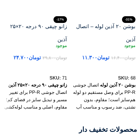
-17%
-31%
بوشن ۲۰ آذین لوله – اتصال
زانو چپقی ۹۰ درجه ۲۰×۲۵
سریع، مطمئن و ماندگار در
آذین – اتصال زاویه‌دار
آذین
آذین
سیستم‌های لوله‌کشی آب
غیرهم‌سایز برای تغییر مسیر در
لوله‌کشی آب
تومان
۱۱.۳۰۰
تومان
۲۴.۷۰۰
تومان
۱۶.۴۰۰
تومان
۲۹.۸۰۰
افزودن به سبد خرید
افزودن به سبد خرید
SKU:
71
SKU:
68
بوشن ۲۰ آذین لوله
اتصال جوشی
زانو چپقی ۹۰ درجه ۲۰×۲۵ آذین
PP-R برای وصل مستقیم دو لوله
اتصال جوشی PP-R برای تغییر
هم‌سایز است؛ مقاوم، بدون
مسیر و تبدیل سایز در فضای کم؛
نشتی، ضد رسوب و مناسب آب
مقاوم، اصلی و مناسب لوله‌کشی
سرد و گرم ساختمان.
آب ساختمان.
مزایای مهم ✅
مزایای مهم ✅
محصولات تخفیف دار
✅ مناسب برای
اتصال مستقیم دو
✅ مناسب برای
تغییر مسیر ۹۰