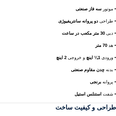
• موتور
سه فاز صنعتی
• طراحی
دو پروانه سانتریفیوژی
• دبی
30 متر مکعب در ساعت
• هد
70 متر
• ورودی
1¼ اینچ
و خروجی
2 اینچ
• بدنه
چدن مقاوم صنعتی
• پروانه
برنجی
• شفت
استنلس استیل
طراحی و کیفیت ساخت