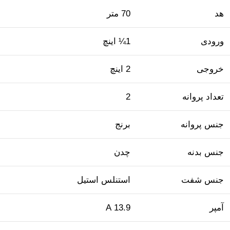
هد
70 متر
ورودی
1¼ اینچ
خروجی
2 اینچ
تعداد پروانه
2
جنس پروانه
برنج
جنس بدنه
چدن
جنس شفت
استنلس استیل
آمپر
13.9 A