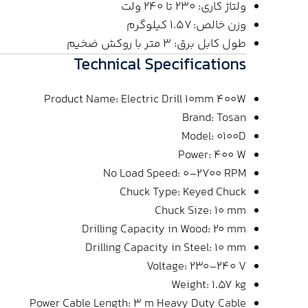
ولتاژ کاری: 230 تا 240 ولت
وزن خالص: 1.57 کیلوگرم
طول کابل برق: 3 متر با روکش ضخیم
Technical Specifications
Product Name: Electric Drill 10mm 400W
Brand: Tosan
Model: 0100D
Power: 400 W
No Load Speed: 0–2700 RPM
Chuck Type: Keyed Chuck
Chuck Size: 10 mm
Drilling Capacity in Wood: 20 mm
Drilling Capacity in Steel: 10 mm
Voltage: 230–240 V
Weight: 1.57 kg
Power Cable Length: 3 m Heavy Duty Cable