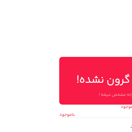
 گرون نشده!
وزانه مشخص میشه !