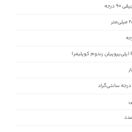
 ۹۰ درجه
یمر)
ی