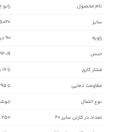
نام محصول
زانو چپقی
سایز
20×25 میلی‌متر
زاویه
90 درجه
جنس
PP-R (پلی‌پروپیلن رندوم کوپل
فشار کاری
تا 16 بار
مقاومت دمایی
تا 95 درجه سانتی‌گراد
نوع اتصال
جوش
تعداد در کارتن سایز 20
250 عدد