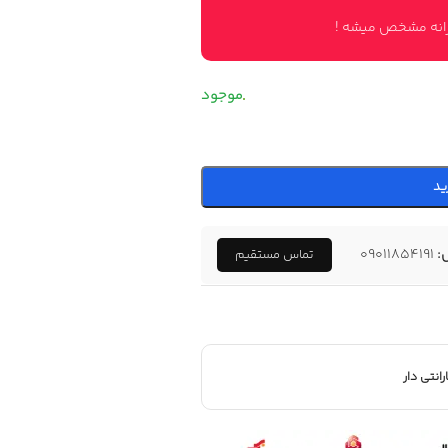
وزانه مشخص میشه !
ید
:
09011854191
تماس مستقیم
رانتی دار