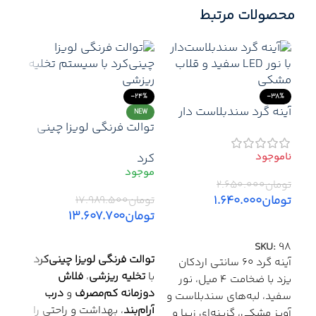
محصولات مرتبط
-24%
-38%
آینه گرد سندبلاست دار
NEW
توالت فرنگی لویزا چینی
اردکان یزد با نور سفید و
کرد با فلاش ریزشی و
آویز مشکی – سایز ۶۰
کرد
مکانیزم دوزمانه | آرام‌بند
و آکس ۲۰ سانتی‌متر
25%
تومان
۲.۶۵۰.۰۰۰
NEW
تومان
۱.۶۴۰.۰۰۰
تومان
۱۷.۹۸۹.۵۰۰
توال
تومان
۱۳.۶۰۷.۷۰۰
اطلاعات بیشتر
کرد 
کرد
افزودن به سبد خرید
دوزم
SKU:
98
آرام
توالت فرنگی لویزا چینی‌کرد
آینه گرد ۶۰ سانتی اردکان
گرم
با
تخلیه ریزشی
،
فلاش
یزد با ضخامت ۴ میل، نور
توما
دوزمانه کم‌مصرف
و
درب
توم
سفید، لبه‌های سندبلاست و
آرام‌بند
، بهداشت و راحتی را
آویز مشکی، گزینه‌ای زیبا و