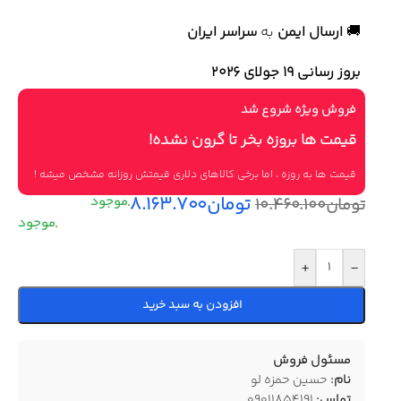
🚚
ارسال ایمن
به
سراسر ایران
بروز رسانی 19 جولای ۲۰۲۶
فروش ویژه شروع شد
قیمت ها بروزه بخر تا گرون نشده!
قیمت ها به روزه ، اما برخی کالاهای دلاری قیمتش روزانه مشخص میشه !
تومان
۸.۱۶۳.۷۰۰
تومان
۱۰.۴۶۰.۱۰۰
+
-
افزودن به سبد خرید
مسئول فروش
نام:
حسین حمزه لو
تماس:
09011854191