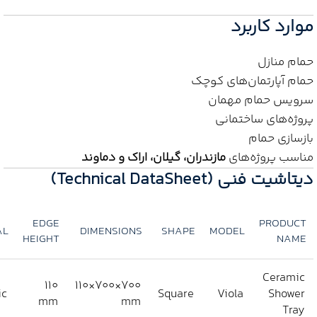
موارد کاربرد
حمام منازل
حمام آپارتمان‌های کوچک
سرویس حمام مهمان
پروژه‌های ساختمانی
بازسازی حمام
مناسب پروژه‌های
مازندران، گیلان، اراک و دماوند
دیتاشیت فنی (Technical DataSheet)
EDGE
PRODUCT
AL
DIMENSIONS
SHAPE
MODEL
HEIGHT
NAME
Ceramic
110
700×700×110
ic
Square
Viola
Shower
mm
mm
Tray