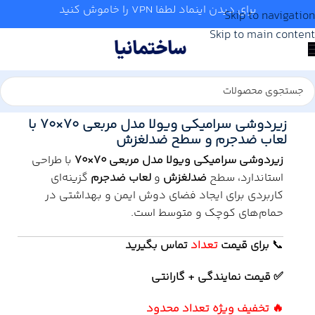
برای دیدن اینماد لطفا VPN را خاموش کنید
Skip to navigation
Skip to main content
خانه
/
سرویس بهداشتی
/
چینی بهداشتی
/
زیر دوشی
زیردوشی سرامیکی ویولا مدل مربعی ۷۰×۷۰ با
لعاب ضدجرم و سطح ضدلغزش
زیردوشی سرامیکی ویولا مدل مربعی ۷۰×۷۰
با طراحی
استاندارد، سطح
ضدلغزش
و
لعاب ضدجرم
گزینه‌ای
کاربردی برای ایجاد فضای دوش ایمن و بهداشتی در
حمام‌های کوچک و متوسط است.
📞
برای
قیمت
تعداد
تماس بگیرید
✅ قیمت نمایندگی + گارانتی
🔥 تخفیف ویژه تعداد محدود