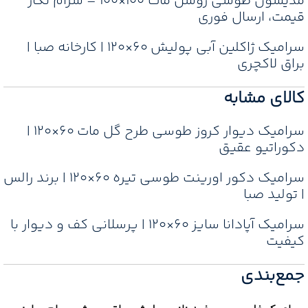
مدیسون طوسی روشن مات 100×100 – سرام نگار
قیمت، ارسال فوری
سرامیک ژاکلین آبی پولیش 60×120 | کارخانه صبا |
براق لاکچری
کالای مشابه
سرامیک دیوار کروز طوسی طرح گل مات 60×120 |
دکوراتیو عقیق
سرامیک دکور اورینت طوسی تیره ۶۰×۱۲۰ | برند رالس
| تولید صبا
سرامیک آپادانا سایز ۶۰×۱۲۰ | پرسلانی کف و دیوار با
کیفیت
جمع‌بندی