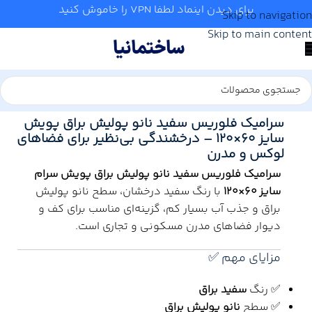
برای دیدن اینماد لطفا VPN را خاموش کنید
Skip to navigation
Skip to main content
خانه
/
کاشی و سرامیک
/
صبا کاشی
/
60*120
سرامیک فلوریس سفید نانو پولیش براق پویش
سایز ۶۰×۱۲۰ – درخشندگی بی‌نظیر برای فضاهای
لوکس و مدرن
سرامیک فلوریس سفید نانو پولیش براق پویش سرام
سایز ۶۰×۱۲۰
با رنگ سفید درخشان، سطح نانو پولیش
براق و جذب آب بسیار کم، گزینه‌ای مناسب برای کف و
دیوار فضاهای مدرن مسکونی و تجاری است.
مزایای مهم ✅
✅ رنگ
سفید براق
✅ سطح
نانو پولیش براق