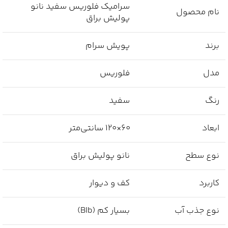
سرامیک فلوریس سفید نانو
نام محصول
پولیش براق
برند
پویش سرام
مدل
فلوریس
رنگ
سفید
ابعاد
۶۰×۱۲۰ سانتی‌متر
نوع سطح
نانو پولیش براق
کاربرد
کف و دیوار
نوع جذب آب
بسیار کم (BIb)