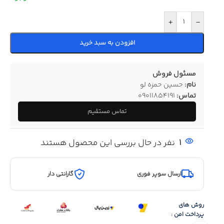
+
-
افزودن به سبد خرید
مسئول فروش
نام:
حسین حمزه لو
تماس:
09011854191
تماس مستقیم
1
نفر در حال بررسی این محصول هستند
ارسال سوپر فوری
گارانتی دار
روش های
پرداخت امن :