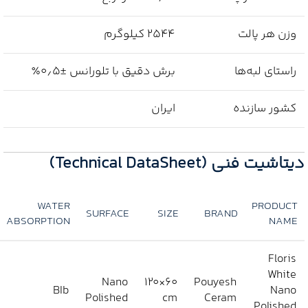
وزن هر پالت
۲۵۴۴ کیلوگرم
راستای لبه‌ها
برش دقیق با تلورانس ±۰٫۵٪
کشور سازنده
ایران
دیتاشیت فنی (Technical DataSheet)
WATER
PRODUCT
SURFACE
SIZE
BRAND
ABSORPTION
NAME
Floris
White
Nano
60×120
Pouyesh
BIb
Nano
Polished
cm
Ceram
Polished