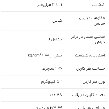
ضخامت
۱۱ تا ۱۲ میلی‌متر
مقاومت در برابر
کلاس ۲
سایش
سختی سطح در برابر
حداقل B
خراش
استحکام شکست
بیش از ۴۰۰ kg/cm²
مساحت هر کارتن
۲٫۱۶ مترمربع
وزن هر کارتن
۵۳ کیلوگرم
تعداد کارتن در پالت
۴۸ عدد
مساحت هر پالت
۱۰۳٫۶۴ مترمربع