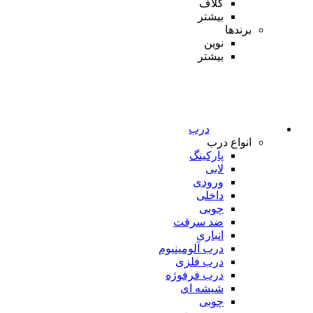
کلاف
بیشتر
برندها
نوین
بیشتر
درب
انواع درب
پارکینگ
لابی
ورودی
داخلی
چوبی
ضد سرقت
انباری
درب آلومینیوم
درب فلزی
درب فرفوژه
شیشه ای
چوبی