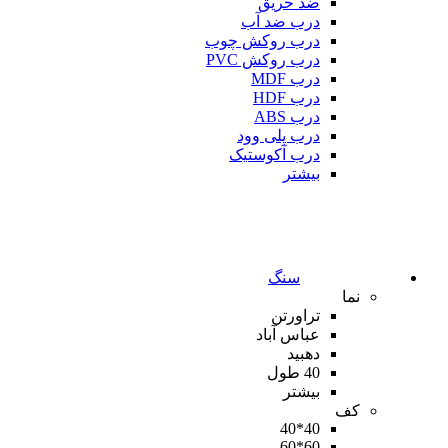
ضد حریق
درب ضد آب
درب روکش چوب
درب روکش PVC
درب MDF
درب HDF
درب ABS
درب پلی وود
درب آکوستیک
بیشتر
سنگ
نما
تراورتن
عباس آباد
دهبید
40 طول
بیشتر
کف
40*40
60*60