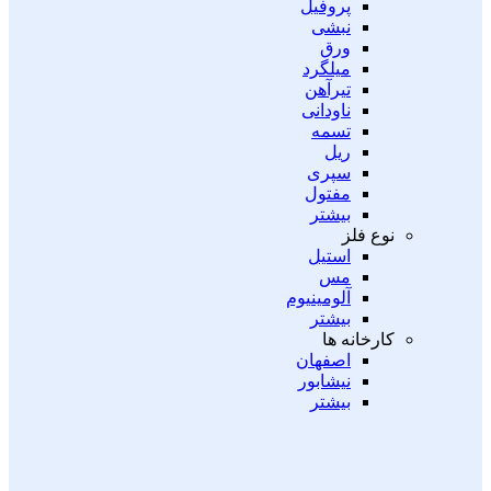
پروفیل
نبشی
ورق
میلگرد
تیرآهن
ناودانی
تسمه
ریل
سپری
مفتول
بیشتر
نوع فلز
استیل
مس
آلومینیوم
بیشتر
کارخانه ها
اصفهان
نیشابور
بیشتر