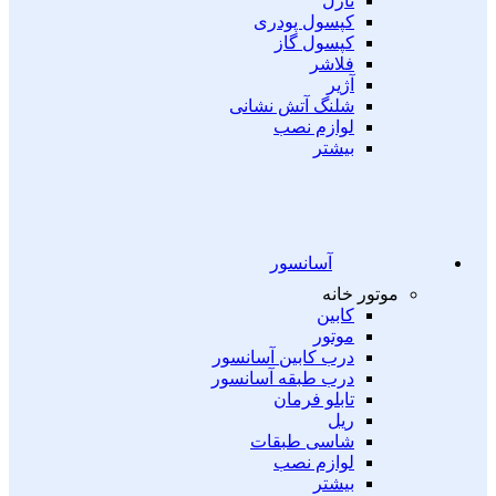
نازل
کپسول پودری
کپسول گاز
فلاشر
آژیر
شلنگ آتش نشانی
لوازم نصب
بیشتر
آسانسور
موتور خانه
کابین
موتور
درب کابین آسانسور
درب طبقه آسانسور
تابلو فرمان
ریل
شاسی طبقات
لوازم نصب
بیشتر