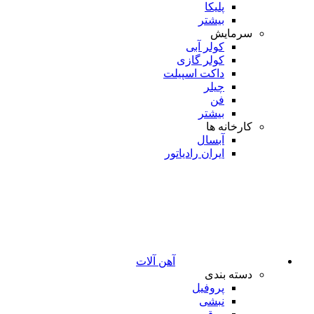
پلیکا
بیشتر
سرمایش
کولر آبی
کولر گازی
داکت اسپیلت
چیلر
فن
بیشتر
کارخانه ها
آبسال
ایران رادیاتور
آهن آلات
دسته بندی
پروفیل
نبشی