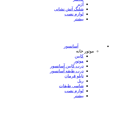
آژیر
شلنگ آتش نشانی
لوازم نصب
بیشتر
آسانسور
موتور خانه
کابین
موتور
درب کابین آسانسور
درب طبقه آسانسور
تابلو فرمان
ریل
شاسی طبقات
لوازم نصب
بیشتر