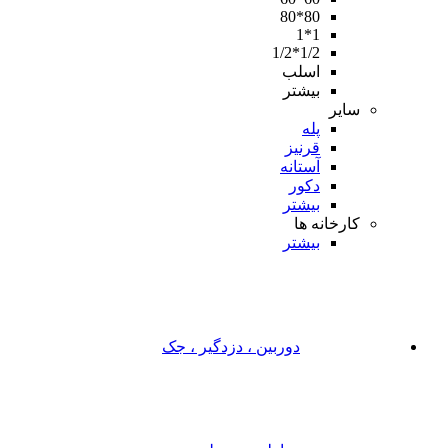
80*80
1*1
1/2*1/2
اسلب
بیشتر
سایر
پله
قرنیز
آستانه
دکور
بیشتر
کارخانه ها
بیشتر
دوربین ، دزدگیر ، جک