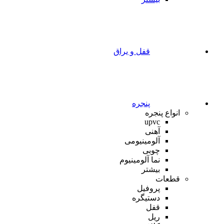
قفل و یراق
پنجره
انواع پنجره
upvc
آهنی
آلومینیومی
چوبی
نما آلومینیوم
بیشتر
قطعات
پروفیل
دستیگره
قفل
ریل