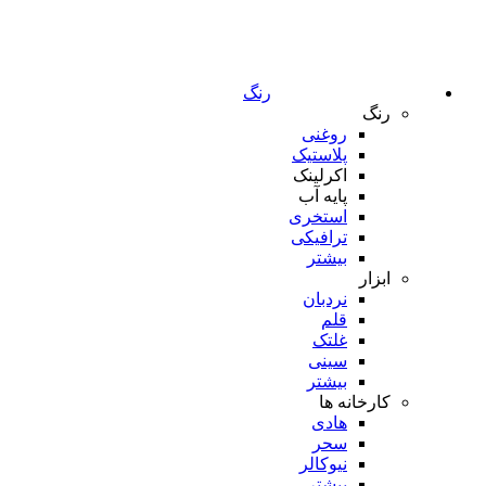
رنگ
رنگ
روغنی
پلاستیک
اکرلینک
پایه آب
استخری
ترافیکی
بیشتر
ابزار
نردبان
قلم
غلتک
سینی
بیشتر
کارخانه ها
هادی
سحر
نیوکالر
بیشتر