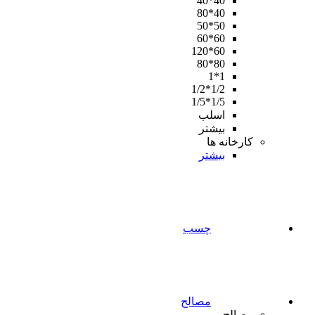
40*40
40*80
50*50
60*60
60*120
80*80
1*1
1/2*1/2
1/5*1/5
اسلب
بیشتر
کارخانه ها
بیشتر
چسب
مصالح
مصالح