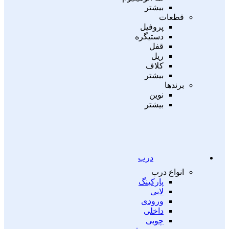
بیشتر
قطعات
پروفیل
دستیگره
قفل
ریل
کلاف
بیشتر
برندها
نوین
بیشتر
درب
انواع درب
پارکینگ
لابی
ورودی
داخلی
چوبی