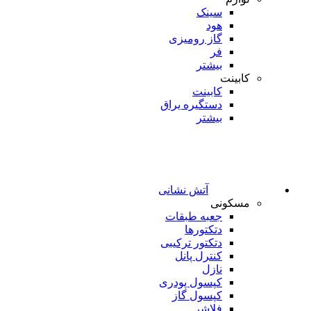
سینک
هود
گاز رومیزی
فر
بیشتر
کابینت
کابینت
دستگیره یراق
بیشتر
آتش نشانی
مسکونی
جعبه طبقات
دتکتورها
دتکتور ترکیبی
کنترل پانل
نازل
کپسول پودری
کپسول گاز
فلاشر