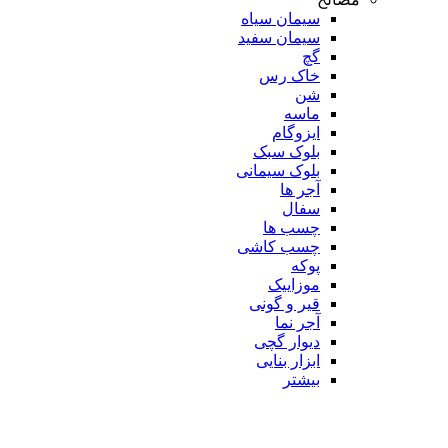
سیمان سیاه
سیمان سفید
گچ
خاک رس
شن
ماسه
ایزوگام
بلوک سبک
بلوک سیمانی
آجر ها
سفال
چسب ها
چسب کاشی
پوکه
موزاییک
قیر و گونی
آجر نما
دیوار گچی
ابزار بنایی
بیشتر