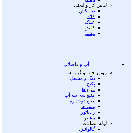
لباس کار و ایمنی
دستکش
کلاه
عینک
کفش
بیشتر
آب و فاضلاب
موتور خانه و گرمایش
دیگ و مشعل
پکیج
منبع ها
منبع سه لایه آب
منبع دوجداره
پمپ ها
رادیاتور
بیشتر
لوله اتصالات
گالوانیزه