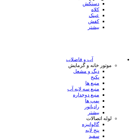
دستکش
کلاه
عینک
کفش
بیشتر
آب و فاضلاب
موتور خانه و گرمایش
دیگ و مشعل
پکیج
منبع ها
منبع سه لایه آب
منبع دوجداره
پمپ ها
رادیاتور
بیشتر
لوله اتصالات
گالوانیزه
پنج لایه
سفید