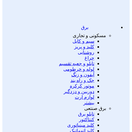
برق
مسکونی و تجاری
سیم و کابل
کلید و پریز
روشنایی
چراغ
تابلو و جعبه تقسیم
لوله و خرطومی
آیفون و زنگ
جک و راه بند
موتور کرکره
دوربین و دزدگیر
لوازم ارت
بیشتر
برق صنتعی
تابلو برق
کنتاکتور
کلید مینیاتوری
کلید اتوماتیک