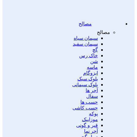
مصالح
مصالح
سیمان سیاه
سیمان سفید
گچ
خاک رس
شن
ماسه
ایزوگام
بلوک سبک
بلوک سیمانی
آجر ها
سفال
چسب ها
چسب کاشی
پوکه
موزاییک
قیر و گونی
آجر نما
دیوار گچی