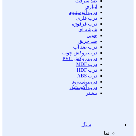
ضد سرقت
انباری
درب آلومینیوم
درب فلزی
درب فرفوژه
شیشه ای
چوبی
ضد حریق
درب ضد آب
درب روکش چوب
درب روکش PVC
درب MDF
درب HDF
درب ABS
درب پلی وود
درب آکوستیک
بیشتر
سنگ
نما