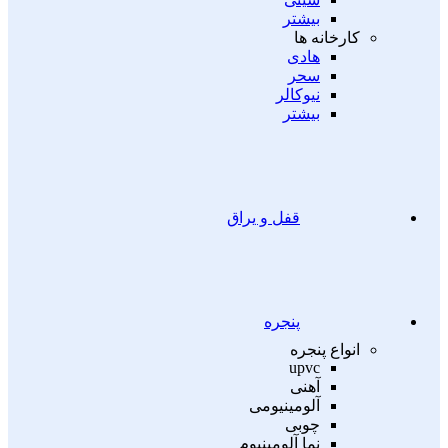
بیشتر
کارخانه ها
هادی
سحر
نیوکالر
بیشتر
قفل و یراق
پنجره
انواع پنجره
upvc
آهنی
آلومینیومی
چوبی
نما آلومینیوم