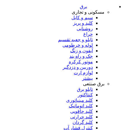
برق
مسکونی و تجاری
سیم و کابل
کلید و پریز
روشنایی
چراغ
تابلو و جعبه تقسیم
لوله و خرطومی
آیفون و زنگ
جک و راه بند
موتور کرکره
دوربین و دزدگیر
لوازم ارت
بیشتر
برق صنتعی
تابلو برق
کنتاکتور
کلید مینیاتوری
کلید اتوماتیک
کلید چاقویی
کلید حرارتی
کلید گردان
کنترل فشار آب