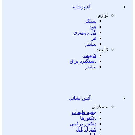
آشپزخانه
لوازم
سینک
هود
گاز رومیزی
فر
بیشتر
کابینت
کابینت
دستگیره یراق
بیشتر
آتش نشانی
مسکونی
جعبه طبقات
دتکتورها
دتکتور ترکیبی
کنترل پانل