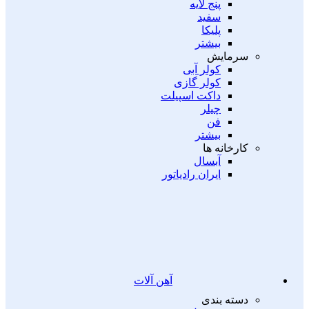
پنج لایه
سفید
پلیکا
بیشتر
سرمایش
کولر آبی
کولر گازی
داکت اسپیلت
چیلر
فن
بیشتر
کارخانه ها
آبسال
ایران رادیاتور
آهن آلات
دسته بندی