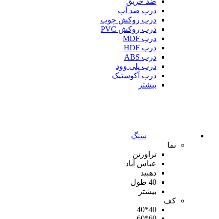
ضد حریق
درب ضد آب
درب روکش چوب
درب روکش PVC
درب MDF
درب HDF
درب ABS
درب پلی وود
درب آکوستیک
بیشتر
سنگ
نما
تراورتن
عباس آباد
دهبید
40 طول
بیشتر
کف
40*40
60*60