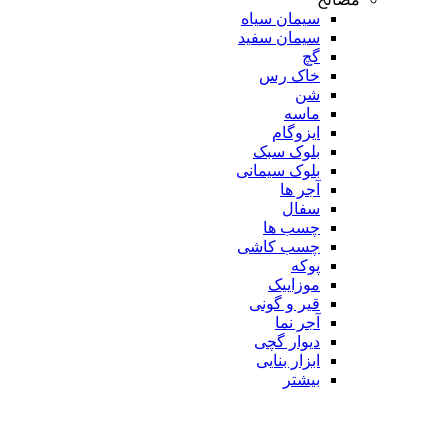
سیمان سیاه
سیمان سفید
گچ
خاک رس
شن
ماسه
ایزوگام
بلوک سبک
بلوک سیمانی
آجر ها
سفال
چسب ها
چسب کاشی
پوکه
موزاییک
قیر و گونی
آجر نما
دیوار گچی
ابزار بنایی
بیشتر