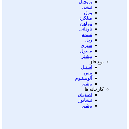
پروفیل
نبشی
ورق
میلگرد
تیرآهن
ناودانی
تسمه
ریل
سپری
مفتول
بیشتر
نوع فلز
استیل
مس
آلومینیوم
بیشتر
کارخانه ها
اصفهان
نیشابور
بیشتر