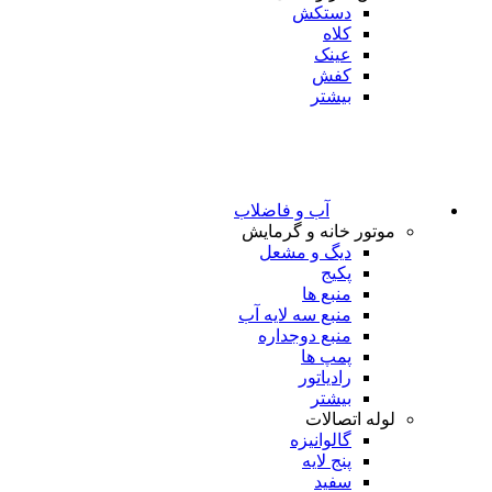
دستکش
کلاه
عینک
کفش
بیشتر
آب و فاضلاب
موتور خانه و گرمایش
دیگ و مشعل
پکیج
منبع ها
منبع سه لایه آب
منبع دوجداره
پمپ ها
رادیاتور
بیشتر
لوله اتصالات
گالوانیزه
پنج لایه
سفید