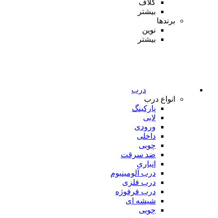
کلاف
بیشتر
برندها
نوین
بیشتر
درب
انواع درب
پارکینگ
لابی
ورودی
داخلی
چوبی
ضد سرقت
انباری
درب آلومینیوم
درب فلزی
درب فرفوژه
شیشه ای
چوبی