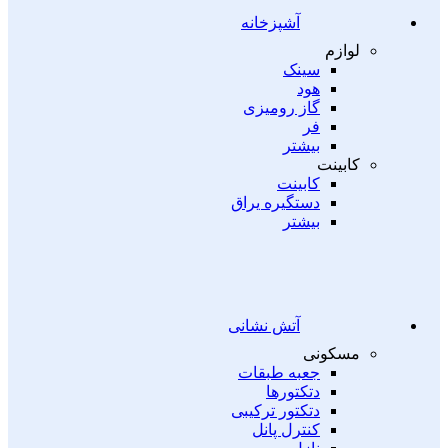
آشپزخانه
لوازم
سینک
هود
گاز رومیزی
فر
بیشتر
کابینت
کابینت
دستگیره یراق
بیشتر
آتش نشانی
مسکونی
جعبه طبقات
دتکتورها
دتکتور ترکیبی
کنترل پانل