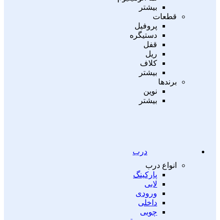
بیشتر
قطعات
پروفیل
دستیگره
قفل
ریل
کلاف
بیشتر
برندها
نوین
بیشتر
درب
انواع درب
پارکینگ
لابی
ورودی
داخلی
چوبی