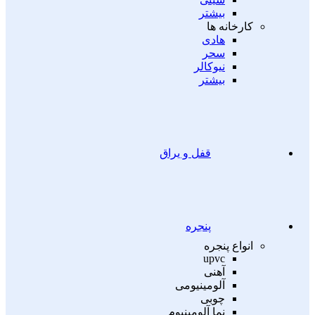
بیشتر
کارخانه ها
هادی
سحر
نیوکالر
بیشتر
قفل و یراق
پنجره
انواع پنجره
upvc
آهنی
آلومینیومی
چوبی
نما آلومینیوم