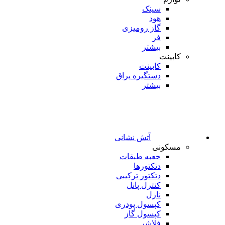
سینک
هود
گاز رومیزی
فر
بیشتر
کابینت
کابینت
دستگیره یراق
بیشتر
آتش نشانی
مسکونی
جعبه طبقات
دتکتورها
دتکتور ترکیبی
کنترل پانل
نازل
کپسول پودری
کپسول گاز
فلاشر