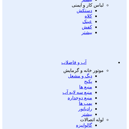
لباس کار و ایمنی
دستکش
کلاه
عینک
کفش
بیشتر
آب و فاضلاب
موتور خانه و گرمایش
دیگ و مشعل
پکیج
منبع ها
منبع سه لایه آب
منبع دوجداره
پمپ ها
رادیاتور
بیشتر
لوله اتصالات
گالوانیزه