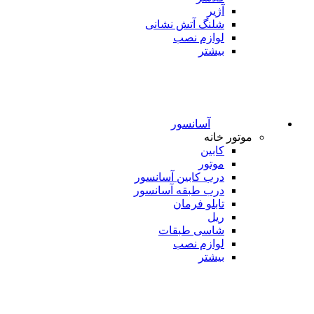
آژیر
شلنگ آتش نشانی
لوازم نصب
بیشتر
آسانسور
موتور خانه
کابین
موتور
درب کابین آسانسور
درب طبقه آسانسور
تابلو فرمان
ریل
شاسی طبقات
لوازم نصب
بیشتر