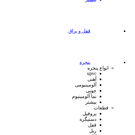
قفل و یراق
پنجره
انواع پنجره
upvc
آهنی
آلومینیومی
چوبی
نما آلومینیوم
بیشتر
قطعات
پروفیل
دستیگره
قفل
ریل