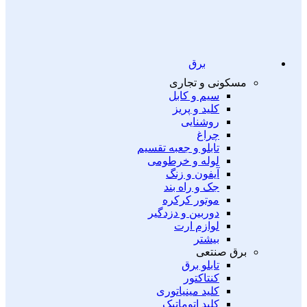
برق
مسکونی و تجاری
سیم و کابل
کلید و پریز
روشنایی
چراغ
تابلو و جعبه تقسیم
لوله و خرطومی
آیفون و زنگ
جک و راه بند
موتور کرکره
دوربین و دزدگیر
لوازم ارت
بیشتر
برق صنتعی
تابلو برق
کنتاکتور
کلید مینیاتوری
کلید اتوماتیک