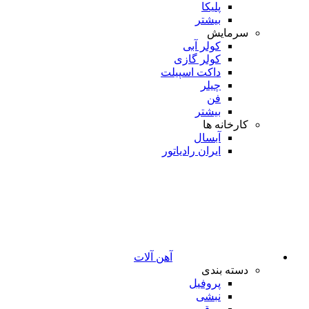
پلیکا
بیشتر
سرمایش
کولر آبی
کولر گازی
داکت اسپیلت
چیلر
فن
بیشتر
کارخانه ها
آبسال
ایران رادیاتور
آهن آلات
دسته بندی
پروفیل
نبشی