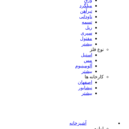
ورق
میلگرد
تیرآهن
ناودانی
تسمه
ریل
سپری
مفتول
بیشتر
نوع فلز
استیل
مس
آلومینیوم
بیشتر
کارخانه ها
اصفهان
نیشابور
بیشتر
آشپزخانه
لوازم