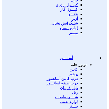
نازل
کپسول پودری
کپسول گاز
فلاشر
آژیر
شلنگ آتش نشانی
لوازم نصب
بیشتر
آسانسور
موتور خانه
کابین
موتور
درب کابین آسانسور
درب طبقه آسانسور
تابلو فرمان
ریل
شاسی طبقات
لوازم نصب
بیشتر