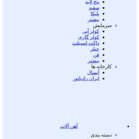
پنج لایه
سفید
پلیکا
بیشتر
سرمایش
کولر آبی
کولر گازی
داکت اسپیلت
چیلر
فن
بیشتر
کارخانه ها
آبسال
ایران رادیاتور
آهن آلات
دسته بندی