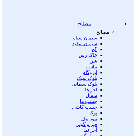
مصالح
مصالح
سیمان سیاه
سیمان سفید
گچ
خاک رس
شن
ماسه
ایزوگام
بلوک سبک
بلوک سیمانی
آجر ها
سفال
چسب ها
چسب کاشی
پوکه
موزاییک
قیر و گونی
آجر نما
دیوار گچی