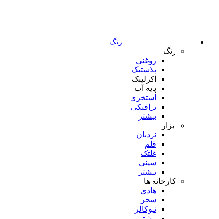
رنگ
رنگ
روغنی
پلاستیک
اکرلینک
پایه آب
استخری
ترافیکی
بیشتر
ابزار
نردبان
قلم
غلتک
سینی
بیشتر
کارخانه ها
هادی
سحر
نیوکالر
بیشتر