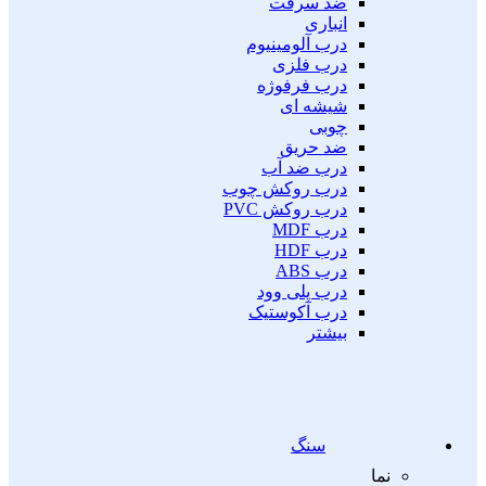
ضد سرقت
انباری
درب آلومینیوم
درب فلزی
درب فرفوژه
شیشه ای
چوبی
ضد حریق
درب ضد آب
درب روکش چوب
درب روکش PVC
درب MDF
درب HDF
درب ABS
درب پلی وود
درب آکوستیک
بیشتر
سنگ
نما