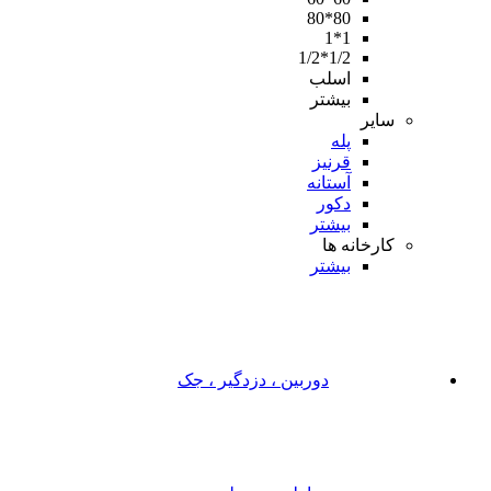
80*80
1*1
1/2*1/2
اسلب
بیشتر
سایر
پله
قرنیز
آستانه
دکور
بیشتر
کارخانه ها
بیشتر
دوربین ، دزدگیر ، جک