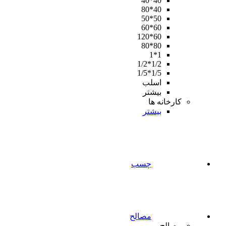
40*40
40*80
50*50
60*60
60*120
80*80
1*1
1/2*1/2
1/5*1/5
اسلب
بیشتر
کارخانه ها
بیشتر
چسب
مصالح
مصالح