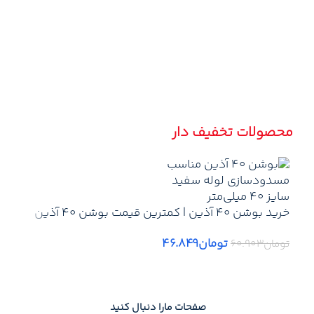
ارس
ارس
ارس
محصولات تخفیف دار
برن
رن
خرید بوشن 40 آذین | کمترین قیمت بوشن 40 آذین
خرید
شه
-لیست قیمت جدید آذین + ارسال سریع
توما
تخفی
تومان
۴۶.۸۴۹
تومان
۶۰.۹۰۳
گار
صفحات مارا دنبال کنید