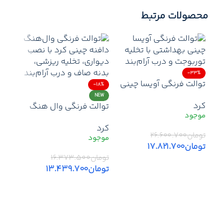
محصولات مرتبط
-33%
توالت فرنگی آویسا چینی
-18%
بهداشتی با فلاش
NEW
کرد
توالت فرنگی وال هنگ
توربوجت دوزمانه و درب
دافنه چینی کرد با
آرام‌بند | نصب زمینی و
کرد
فلاشینگ ریزشی | نصب
مصرف آب بهینه
19%
تومان
۲۶.۶۰۰.۷۰۰
دیواری و درب آرام‌بند
روش
تومان
۱۷.۸۲۱.۷۰۰
تومان
۱۶.۳۷۳.۵۰۰
ماند
افزودن به سبد خرید
توکار
تومان
۱۳.۴۳۹.۷۰۰
افزودن به سبد خرید
توما
توم
اطل