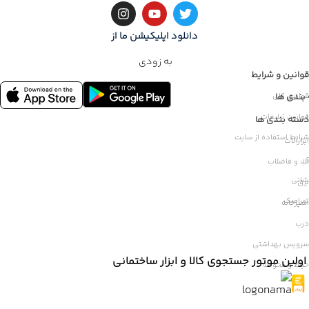
دانلود اپلیکیشن ما از
به زودی
قوانین و شرایط
بندی ها
قوانین کلی
قوانین تبلیغات
ات
دسته بندی ها
شرایط استفاده از سایت
ابزارآلات
ر
آب و فاضلاب
شانی
برق
سرامیک
آشپزخانه
درب
سرویس بهداشتی
اولین موتور جستجوی کالا و ابزار ساختمانی
حیاط و محوطه