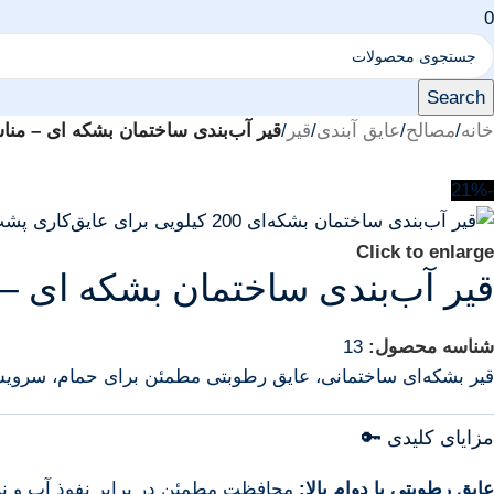
0
Search
خانه
/
مصالح
/
عایق آبندی
/
قیر
/
قیر آب‌بندی ساختمان بشکه ای – من
-21%
Click to enlarge
قیر آب‌بندی ساختمان بشکه ای 
شناسه محصول:
13
قیر بشکه‌ای ساختمانی، عایق رطوبتی مطمئن برای حمام، سرویس،
مزایای کلیدی 🔑
عایق رطوبتی با دوام بالا:
محافظت مطمئن در برابر نفوذ آب و ن