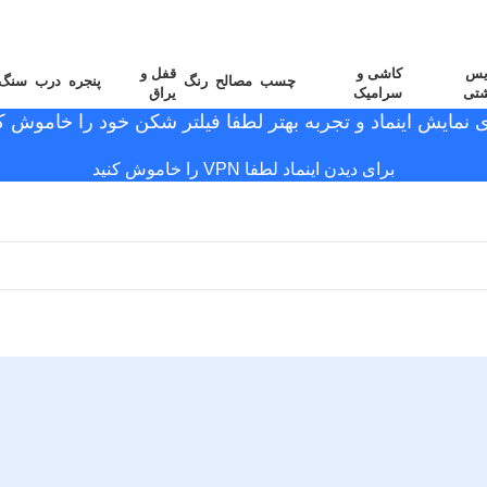
یس
کاشی و
قفل و
چسب
مصالح
رنگ
پنجره
درب
سنگ
شتی
سرامیک
یراق
ی نمایش اینماد و تجربه بهتر لطفا فیلتر شکن خود را خاموش کن
برای دیدن اینماد لطفا VPN را خاموش کنید