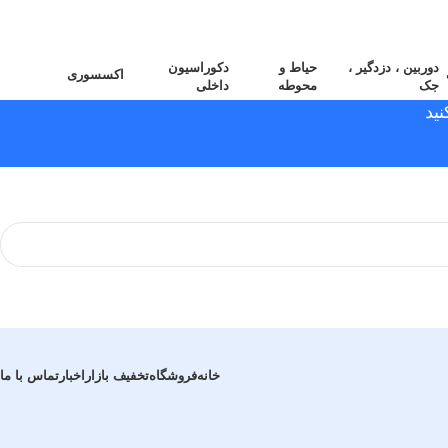
دوربین ، دزدگیر ،
حیاط و
دکوراسیون
اکسسوری
جک
محوطه
داخلی
ید
خانه
فروشگاه
تخفیف بازار
اخبار
تماس با ما