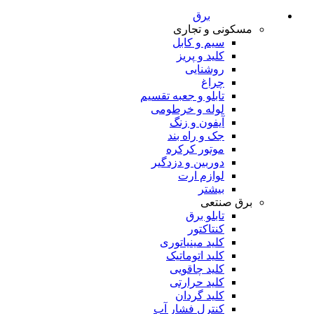
برق
مسکونی و تجاری
سیم و کابل
کلید و پریز
روشنایی
چراغ
تابلو و جعبه تقسیم
لوله و خرطومی
آیفون و زنگ
جک و راه بند
موتور کرکره
دوربین و دزدگیر
لوازم ارت
بیشتر
برق صنتعی
تابلو برق
کنتاکتور
کلید مینیاتوری
کلید اتوماتیک
کلید چاقویی
کلید حرارتی
کلید گردان
کنترل فشار آب