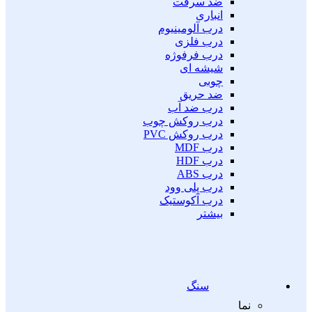
ضد سرقت
انباری
درب آلومینیوم
درب فلزی
درب فرفوژه
شیشه ای
چوبی
ضد حریق
درب ضد آب
درب روکش چوب
درب روکش PVC
درب MDF
درب HDF
درب ABS
درب پلی وود
درب آکوستیک
بیشتر
سنگ
نما