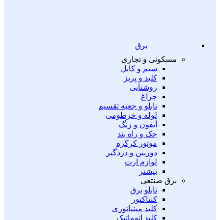
برق
مسکونی و تجاری
سیم و کابل
کلید و پریز
روشنایی
چراغ
تابلو و جعبه تقسیم
لوله و خرطومی
آیفون و زنگ
جک و راه بند
موتور کرکره
دوربین و دزدگیر
لوازم ارت
بیشتر
برق صنتعی
تابلو برق
کنتاکتور
کلید مینیاتوری
کلید اتوماتیک