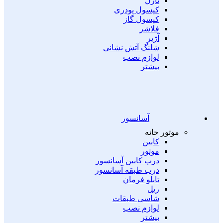
نازل
کپسول پودری
کپسول گاز
فلاشر
آژیر
شلنگ آتش نشانی
لوازم نصب
بیشتر
آسانسور
موتور خانه
کابین
موتور
درب کابین آسانسور
درب طبقه آسانسور
تابلو فرمان
ریل
شاسی طبقات
لوازم نصب
بیشتر