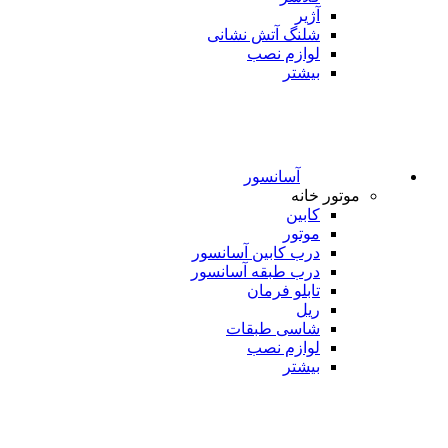
آژیر
شلنگ آتش نشانی
لوازم نصب
بیشتر
آسانسور
موتور خانه
کابین
موتور
درب کابین آسانسور
درب طبقه آسانسور
تابلو فرمان
ریل
شاسی طبقات
لوازم نصب
بیشتر