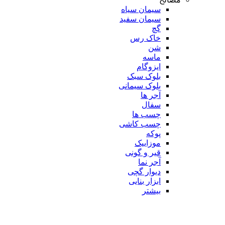
سیمان سیاه
سیمان سفید
گچ
خاک رس
شن
ماسه
ایزوگام
بلوک سبک
بلوک سیمانی
آجر ها
سفال
چسب ها
چسب کاشی
پوکه
موزاییک
قیر و گونی
آجر نما
دیوار گچی
ابزار بنایی
بیشتر