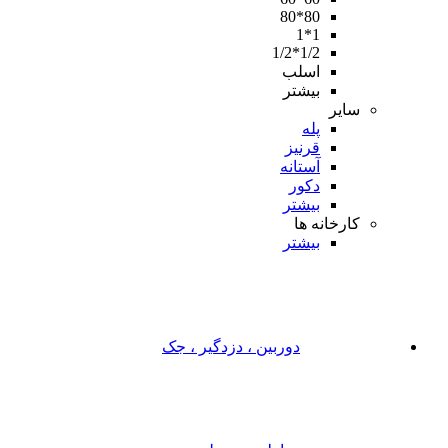
80*80
1*1
1/2*1/2
اسلب
بیشتر
سایر
پله
قرنیز
آستانه
دکور
بیشتر
کارخانه ها
بیشتر
دوربین ، دزدگیر ، جک