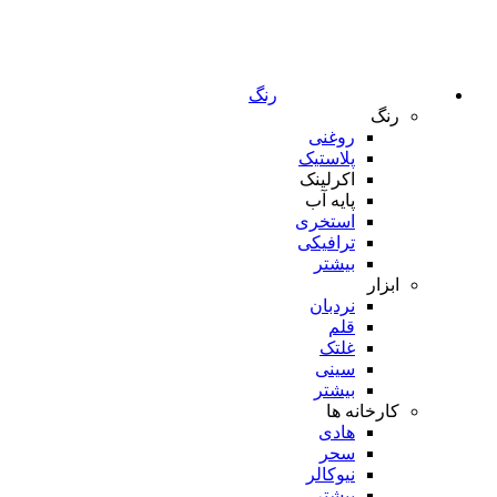
رنگ
رنگ
روغنی
پلاستیک
اکرلینک
پایه آب
استخری
ترافیکی
بیشتر
ابزار
نردبان
قلم
غلتک
سینی
بیشتر
کارخانه ها
هادی
سحر
نیوکالر
بیشتر