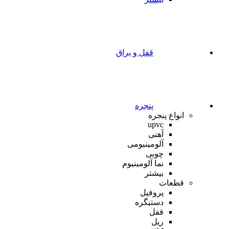
قفل و یراق
پنجره
انواع پنجره
upvc
آهنی
آلومینیومی
چوبی
نما آلومینیوم
بیشتر
قطعات
پروفیل
دستیگره
قفل
ریل