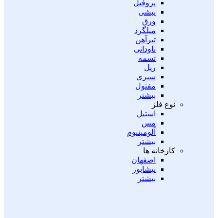
پروفیل
نبشی
ورق
میلگرد
تیرآهن
ناودانی
تسمه
ریل
سپری
مفتول
بیشتر
نوع فلز
استیل
مس
آلومینیوم
بیشتر
کارخانه ها
اصفهان
نیشابور
بیشتر