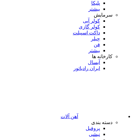
پلیکا
بیشتر
سرمایش
کولر آبی
کولر گازی
داکت اسپیلت
چیلر
فن
بیشتر
کارخانه ها
آبسال
ایران رادیاتور
آهن آلات
دسته بندی
پروفیل
نبشی