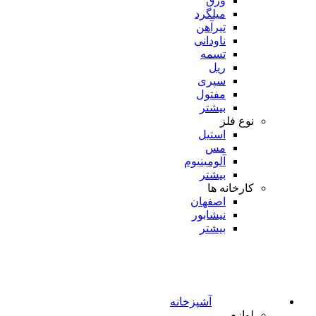
ورق
میلگرد
تیرآهن
ناودانی
تسمه
ریل
سپری
مفتول
بیشتر
نوع فلز
استیل
مس
آلومینیوم
بیشتر
کارخانه ها
اصفهان
نیشابور
بیشتر
آشپزخانه
لوازم