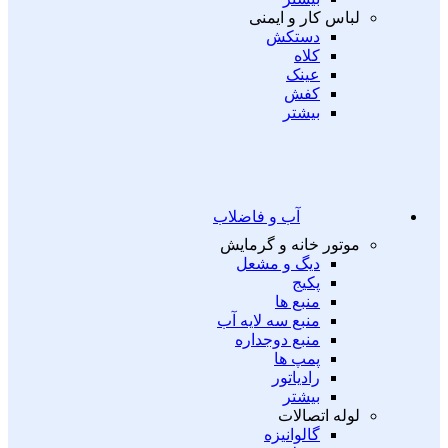
لباس کار و ایمنی
دستکش
کلاه
عینک
کفش
بیشتر
آب و فاضلاب
موتور خانه و گرمایش
دیگ و مشعل
پکیج
منبع ها
منبع سه لایه آب
منبع دوجداره
پمپ ها
رادیاتور
بیشتر
لوله اتصالات
گالوانیزه