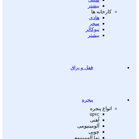
بیشتر
کارخانه ها
هادی
سحر
نیوکالر
بیشتر
قفل و یراق
پنجره
انواع پنجره
upvc
آهنی
آلومینیومی
چوبی
نما آلومینیوم