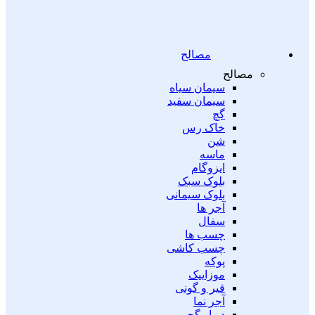
مصالح
مصالح
سیمان سیاه
سیمان سفید
گچ
خاک رس
شن
ماسه
ایزوگام
بلوک سبک
بلوک سیمانی
آجر ها
سفال
چسب ها
چسب کاشی
پوکه
موزاییک
قیر و گونی
آجر نما
دیوار گچی