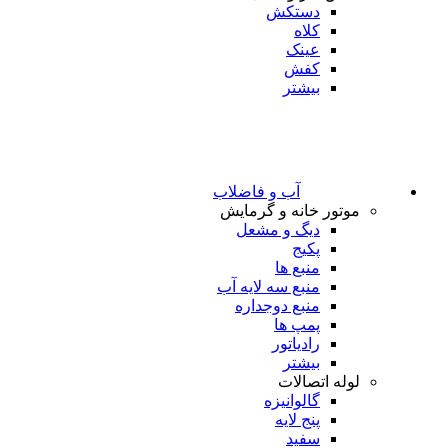
دستکش
کلاه
عینک
کفش
بیشتر
آب و فاضلاب
موتور خانه و گرمایش
دیگ و مشعل
پکیج
منبع ها
منبع سه لایه آب
منبع دوجداره
پمپ ها
رادیاتور
بیشتر
لوله اتصالات
گالوانیزه
پنج لایه
سفید