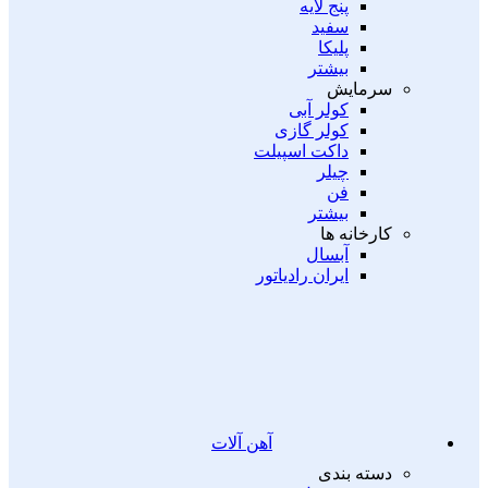
پنج لایه
سفید
پلیکا
بیشتر
سرمایش
کولر آبی
کولر گازی
داکت اسپیلت
چیلر
فن
بیشتر
کارخانه ها
آبسال
ایران رادیاتور
آهن آلات
دسته بندی