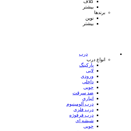
کلاف
بیشتر
برندها
نوین
بیشتر
درب
انواع درب
پارکینگ
لابی
ورودی
داخلی
چوبی
ضد سرقت
انباری
درب آلومینیوم
درب فلزی
درب فرفوژه
شیشه ای
چوبی