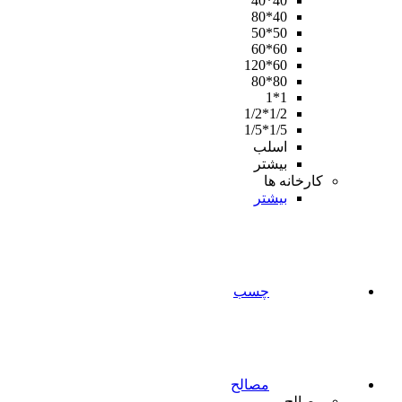
40*40
40*80
50*50
60*60
60*120
80*80
1*1
1/2*1/2
1/5*1/5
اسلب
بیشتر
کارخانه ها
بیشتر
چسب
مصالح
مصالح