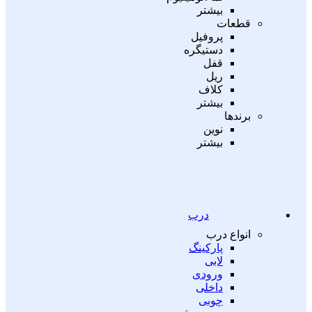
بیشتر
قطعات
پروفیل
دستیگره
قفل
ریل
کلاف
بیشتر
برندها
نوین
بیشتر
درب
انواع درب
پارکینگ
لابی
ورودی
داخلی
چوبی