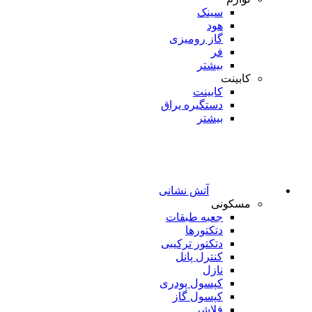
سینک
هود
گاز رومیزی
فر
بیشتر
کابینت
کابینت
دستگیره یراق
بیشتر
آتش نشانی
مسکونی
جعبه طبقات
دتکتورها
دتکتور ترکیبی
کنترل پانل
نازل
کپسول پودری
کپسول گاز
فلاشر