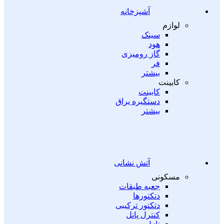
آشپزخانه
لوازم
سینک
هود
گاز رومیزی
فر
بیشتر
کابینت
کابینت
دستگیره یراق
بیشتر
آتش نشانی
مسکونی
جعبه طبقات
دتکتورها
دتکتور ترکیبی
کنترل پانل