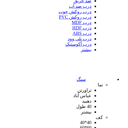
ضد حریق
درب ضد آب
درب روکش چوب
درب روکش PVC
درب MDF
درب HDF
درب ABS
درب پلی وود
درب آکوستیک
بیشتر
سنگ
نما
تراورتن
عباس آباد
دهبید
40 طول
بیشتر
کف
40*40
60*60