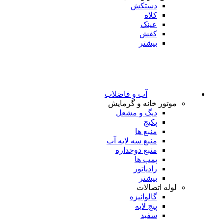
دستکش
کلاه
عینک
کفش
بیشتر
آب و فاضلاب
موتور خانه و گرمایش
دیگ و مشعل
پکیج
منبع ها
منبع سه لایه آب
منبع دوجداره
پمپ ها
رادیاتور
بیشتر
لوله اتصالات
گالوانیزه
پنج لایه
سفید