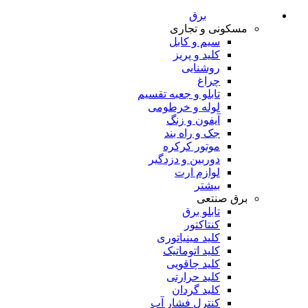
برق
مسکونی و تجاری
سیم و کابل
کلید و پریز
روشنایی
چراغ
تابلو و جعبه تقسیم
لوله و خرطومی
آیفون و زنگ
جک و راه بند
موتور کرکره
دوربین و دزدگیر
لوازم ارت
بیشتر
برق صنتعی
تابلو برق
کنتاکتور
کلید مینیاتوری
کلید اتوماتیک
کلید چاقویی
کلید حرارتی
کلید گردان
کنترل فشار آب