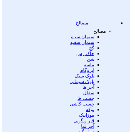
مصالح
مصالح
سیمان سیاه
سیمان سفید
گچ
خاک رس
شن
ماسه
ایزوگام
بلوک سبک
بلوک سیمانی
آجر ها
سفال
چسب ها
چسب کاشی
پوکه
موزاییک
قیر و گونی
آجر نما
دیوار گچی