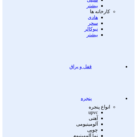
بیشتر
کارخانه ها
هادی
سحر
نیوکالر
بیشتر
قفل و یراق
پنجره
انواع پنجره
upvc
آهنی
آلومینیومی
چوبی
نما آلومینیوم