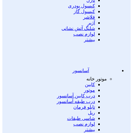
نازل
کپسول پودری
کپسول گاز
فلاشر
آژیر
شلنگ آتش نشانی
لوازم نصب
بیشتر
آسانسور
موتور خانه
کابین
موتور
درب کابین آسانسور
درب طبقه آسانسور
تابلو فرمان
ریل
شاسی طبقات
لوازم نصب
بیشتر