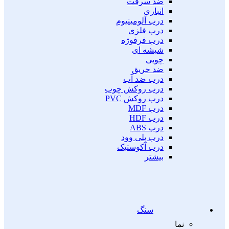
ضد سرقت
انباری
درب آلومینیوم
درب فلزی
درب فرفوژه
شیشه ای
چوبی
ضد حریق
درب ضد آب
درب روکش چوب
درب روکش PVC
درب MDF
درب HDF
درب ABS
درب پلی وود
درب آکوستیک
بیشتر
سنگ
نما