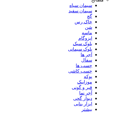
سیمان سیاه
سیمان سفید
گچ
خاک رس
شن
ماسه
ایزوگام
بلوک سبک
بلوک سیمانی
آجر ها
سفال
چسب ها
چسب کاشی
پوکه
موزاییک
قیر و گونی
آجر نما
دیوار گچی
ابزار بنایی
بیشتر