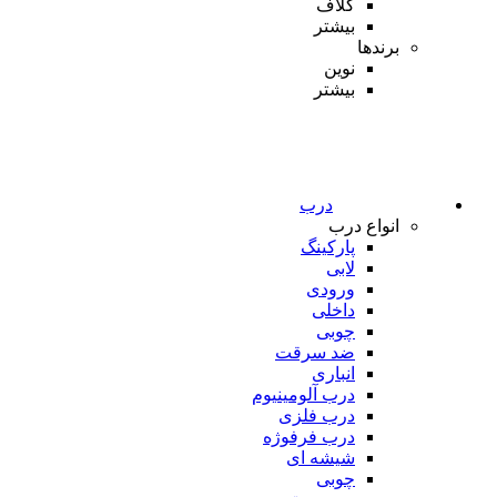
کلاف
بیشتر
برندها
نوین
بیشتر
درب
انواع درب
پارکینگ
لابی
ورودی
داخلی
چوبی
ضد سرقت
انباری
درب آلومینیوم
درب فلزی
درب فرفوژه
شیشه ای
چوبی