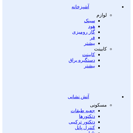
آشپزخانه
لوازم
سینک
هود
گاز رومیزی
فر
بیشتر
کابینت
کابینت
دستگیره یراق
بیشتر
آتش نشانی
مسکونی
جعبه طبقات
دتکتورها
دتکتور ترکیبی
کنترل پانل