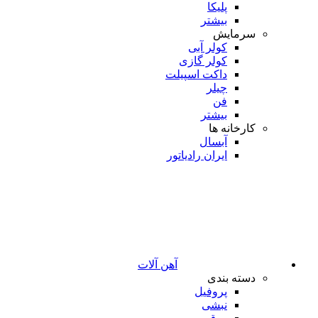
پلیکا
بیشتر
سرمایش
کولر آبی
کولر گازی
داکت اسپیلت
چیلر
فن
بیشتر
کارخانه ها
آبسال
ایران رادیاتور
آهن آلات
دسته بندی
پروفیل
نبشی