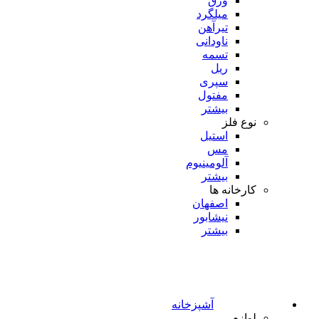
ورق
میلگرد
تیرآهن
ناودانی
تسمه
ریل
سپری
مفتول
بیشتر
نوع فلز
استیل
مس
آلومینیوم
بیشتر
کارخانه ها
اصفهان
نیشابور
بیشتر
آشپزخانه
لوازم