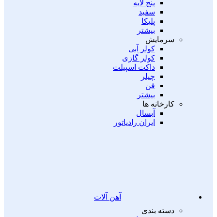
پنج لایه
سفید
پلیکا
بیشتر
سرمایش
کولر آبی
کولر گازی
داکت اسپیلت
چیلر
فن
بیشتر
کارخانه ها
آبسال
ایران رادیاتور
آهن آلات
دسته بندی