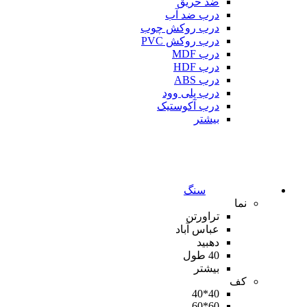
ضد حریق
درب ضد آب
درب روکش چوب
درب روکش PVC
درب MDF
درب HDF
درب ABS
درب پلی وود
درب آکوستیک
بیشتر
سنگ
نما
تراورتن
عباس آباد
دهبید
40 طول
بیشتر
کف
40*40
60*60