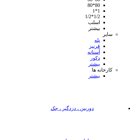
80*80
1*1
1/2*1/2
اسلب
بیشتر
سایر
پله
قرنیز
آستانه
دکور
بیشتر
کارخانه ها
بیشتر
دوربین ، دزدگیر ، جک