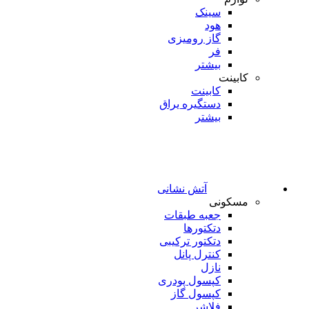
سینک
هود
گاز رومیزی
فر
بیشتر
کابینت
کابینت
دستگیره یراق
بیشتر
آتش نشانی
مسکونی
جعبه طبقات
دتکتورها
دتکتور ترکیبی
کنترل پانل
نازل
کپسول پودری
کپسول گاز
فلاشر