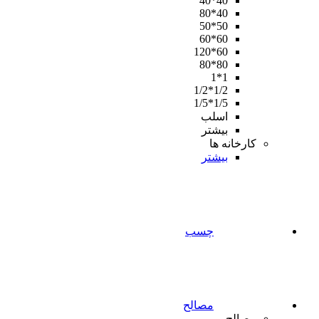
40*40
40*80
50*50
60*60
60*120
80*80
1*1
1/2*1/2
1/5*1/5
اسلب
بیشتر
کارخانه ها
بیشتر
چسب
مصالح
مصالح