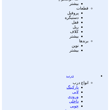
بیشتر
قطعات
پروفیل
دستیگره
قفل
ریل
کلاف
بیشتر
برندها
نوین
بیشتر
درب
انواع درب
پارکینگ
لابی
ورودی
داخلی
چوبی