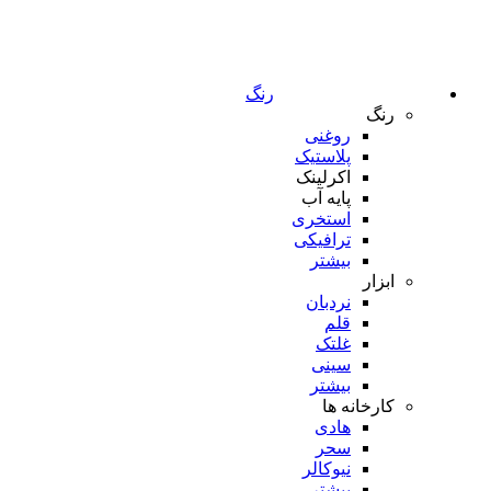
رنگ
رنگ
روغنی
پلاستیک
اکرلینک
پایه آب
استخری
ترافیکی
بیشتر
ابزار
نردبان
قلم
غلتک
سینی
بیشتر
کارخانه ها
هادی
سحر
نیوکالر
بیشتر