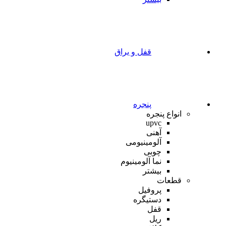
قفل و یراق
پنجره
انواع پنجره
upvc
آهنی
آلومینیومی
چوبی
نما آلومینیوم
بیشتر
قطعات
پروفیل
دستیگره
قفل
ریل