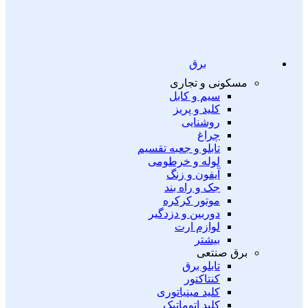
برق
مسکونی و تجاری
سیم و کابل
کلید و پریز
روشنایی
چراغ
تابلو و جعبه تقسیم
لوله و خرطومی
آیفون و زنگ
جک و راه بند
موتور کرکره
دوربین و دزدگیر
لوازم ارت
بیشتر
برق صنتعی
تابلو برق
کنتاکتور
کلید مینیاتوری
کلید اتوماتیک