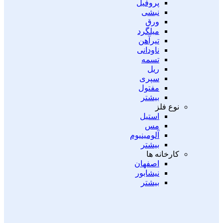
پروفیل
نبشی
ورق
میلگرد
تیرآهن
ناودانی
تسمه
ریل
سپری
مفتول
بیشتر
نوع فلز
استیل
مس
آلومینیوم
بیشتر
کارخانه ها
اصفهان
نیشابور
بیشتر