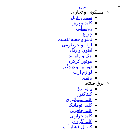
برق
مسکونی و تجاری
سیم و کابل
کلید و پریز
روشنایی
چراغ
تابلو و جعبه تقسیم
لوله و خرطومی
آیفون و زنگ
جک و راه بند
موتور کرکره
دوربین و دزدگیر
لوازم ارت
بیشتر
برق صنتعی
تابلو برق
کنتاکتور
کلید مینیاتوری
کلید اتوماتیک
کلید چاقویی
کلید حرارتی
کلید گردان
کنترل فشار آب