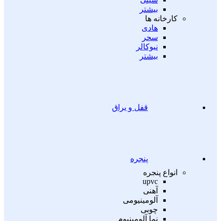
بیشتر
کارخانه ها
هادی
سحر
نیوکالر
بیشتر
قفل و یراق
پنجره
انواع پنجره
upvc
آهنی
آلومینیومی
چوبی
نما آلومینیوم