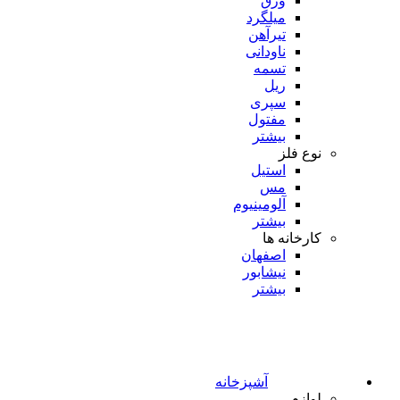
ورق
میلگرد
تیرآهن
ناودانی
تسمه
ریل
سپری
مفتول
بیشتر
نوع فلز
استیل
مس
آلومینیوم
بیشتر
کارخانه ها
اصفهان
نیشابور
بیشتر
آشپزخانه
لوازم