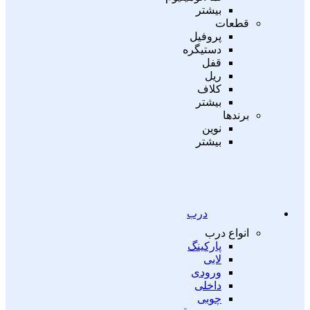
بیشتر
قطعات
پروفیل
دستیگره
قفل
ریل
کلاف
بیشتر
برندها
نوین
بیشتر
درب
انواع درب
پارکینگ
لابی
ورودی
داخلی
چوبی