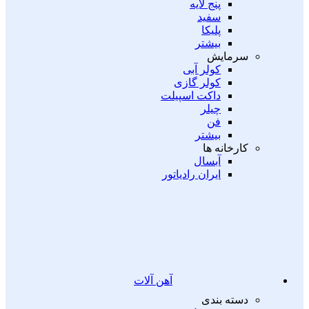
پنج لایه
سفید
پلیکا
بیشتر
سرمایش
کولر آبی
کولر گازی
داکت اسپیلت
چیلر
فن
بیشتر
کارخانه ها
آبسال
ایران رادیاتور
آهن آلات
دسته بندی