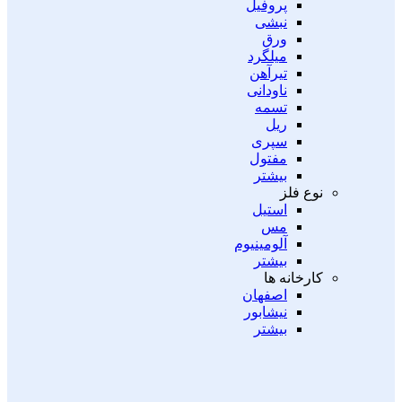
پروفیل
نبشی
ورق
میلگرد
تیرآهن
ناودانی
تسمه
ریل
سپری
مفتول
بیشتر
نوع فلز
استیل
مس
آلومینیوم
بیشتر
کارخانه ها
اصفهان
نیشابور
بیشتر