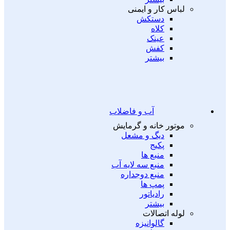
لباس کار و ایمنی
دستکش
کلاه
عینک
کفش
بیشتر
آب و فاضلاب
موتور خانه و گرمایش
دیگ و مشعل
پکیج
منبع ها
منبع سه لایه آب
منبع دوجداره
پمپ ها
رادیاتور
بیشتر
لوله اتصالات
گالوانیزه