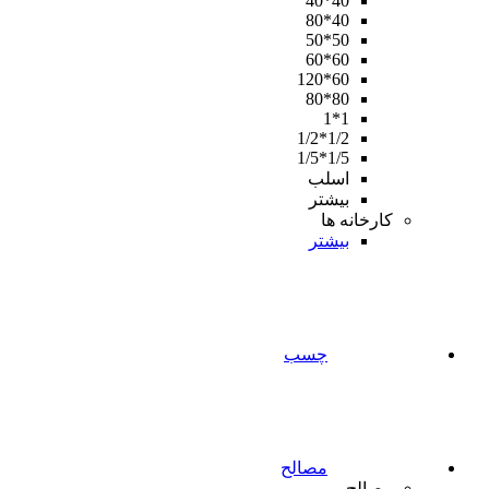
40*40
40*80
50*50
60*60
60*120
80*80
1*1
1/2*1/2
1/5*1/5
اسلب
بیشتر
کارخانه ها
بیشتر
چسب
مصالح
مصالح