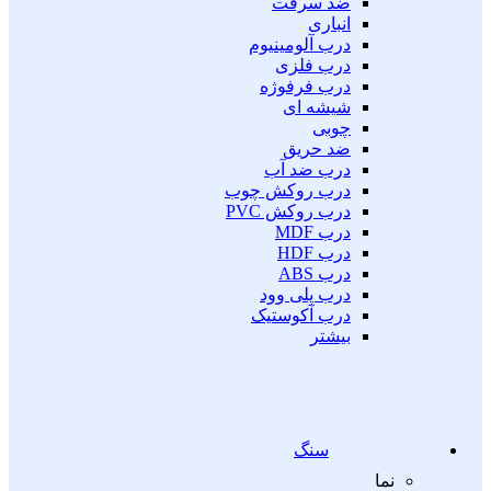
ضد سرقت
انباری
درب آلومینیوم
درب فلزی
درب فرفوژه
شیشه ای
چوبی
ضد حریق
درب ضد آب
درب روکش چوب
درب روکش PVC
درب MDF
درب HDF
درب ABS
درب پلی وود
درب آکوستیک
بیشتر
سنگ
نما