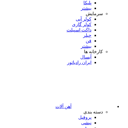
پلیکا
بیشتر
سرمایش
کولر آبی
کولر گازی
داکت اسپیلت
چیلر
فن
بیشتر
کارخانه ها
آبسال
ایران رادیاتور
آهن آلات
دسته بندی
پروفیل
نبشی