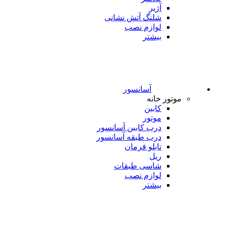
آژیر
شلنگ آتش نشانی
لوازم نصب
بیشتر
آسانسور
موتور خانه
کابین
موتور
درب کابین آسانسور
درب طبقه آسانسور
تابلو فرمان
ریل
شاسی طبقات
لوازم نصب
بیشتر