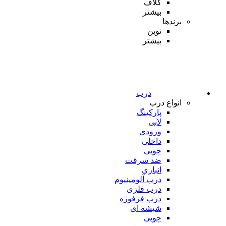
کلاف
بیشتر
برندها
نوین
بیشتر
درب
انواع درب
پارکینگ
لابی
ورودی
داخلی
چوبی
ضد سرقت
انباری
درب آلومینیوم
درب فلزی
درب فرفوژه
شیشه ای
چوبی