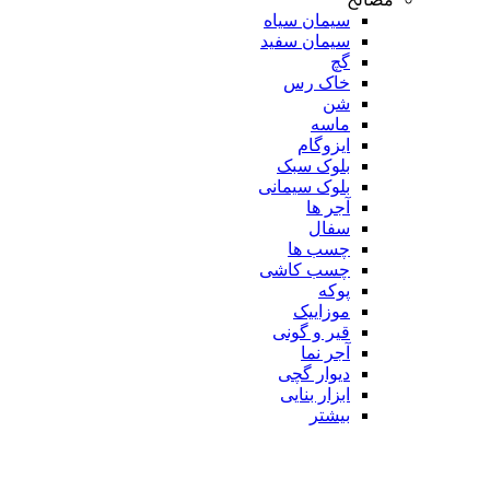
سیمان سیاه
سیمان سفید
گچ
خاک رس
شن
ماسه
ایزوگام
بلوک سبک
بلوک سیمانی
آجر ها
سفال
چسب ها
چسب کاشی
پوکه
موزاییک
قیر و گونی
آجر نما
دیوار گچی
ابزار بنایی
بیشتر