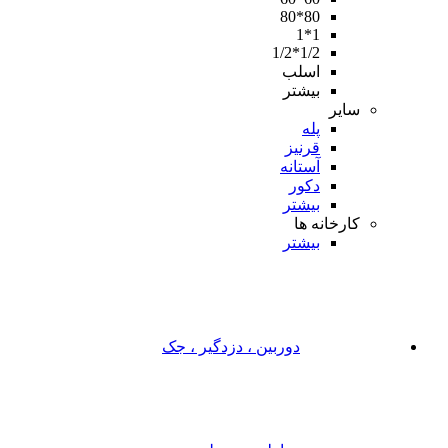
80*80
1*1
1/2*1/2
اسلب
بیشتر
سایر
پله
قرنیز
آستانه
دکور
بیشتر
کارخانه ها
بیشتر
دوربین ، دزدگیر ، جک