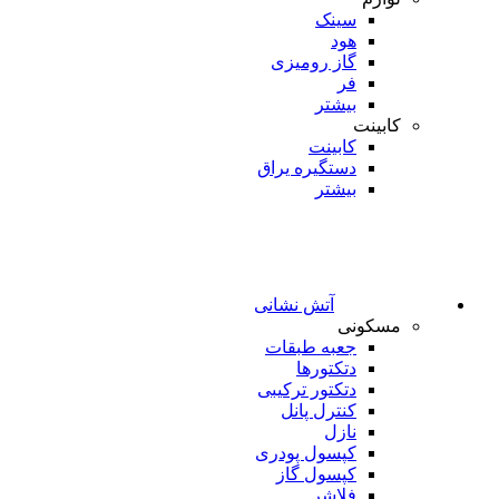
سینک
هود
گاز رومیزی
فر
بیشتر
کابینت
کابینت
دستگیره یراق
بیشتر
آتش نشانی
مسکونی
جعبه طبقات
دتکتورها
دتکتور ترکیبی
کنترل پانل
نازل
کپسول پودری
کپسول گاز
فلاشر