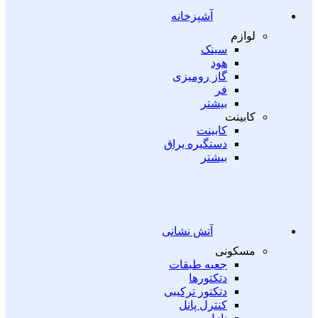
آشپزخانه
لوازم
سینک
هود
گاز رومیزی
فر
بیشتر
کابینت
کابینت
دستگیره یراق
بیشتر
آتش نشانی
مسکونی
جعبه طبقات
دتکتورها
دتکتور ترکیبی
کنترل پانل