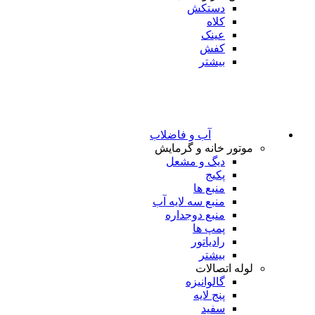
دستکش
کلاه
عینک
کفش
بیشتر
آب و فاضلاب
موتور خانه و گرمایش
دیگ و مشعل
پکیج
منبع ها
منبع سه لایه آب
منبع دوجداره
پمپ ها
رادیاتور
بیشتر
لوله اتصالات
گالوانیزه
پنج لایه
سفید