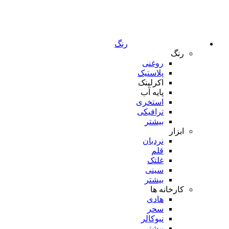
رنگ
رنگ
روغنی
پلاستیک
اکرلینک
پایه آب
استخری
ترافیکی
بیشتر
ابزار
نردبان
قلم
غلتک
سینی
بیشتر
کارخانه ها
هادی
سحر
نیوکالر
بیشتر