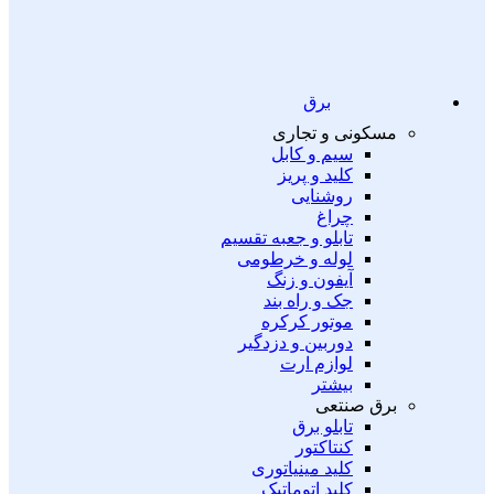
برق
مسکونی و تجاری
سیم و کابل
کلید و پریز
روشنایی
چراغ
تابلو و جعبه تقسیم
لوله و خرطومی
آیفون و زنگ
جک و راه بند
موتور کرکره
دوربین و دزدگیر
لوازم ارت
بیشتر
برق صنتعی
تابلو برق
کنتاکتور
کلید مینیاتوری
کلید اتوماتیک