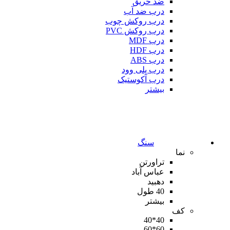
ضد حریق
درب ضد آب
درب روکش چوب
درب روکش PVC
درب MDF
درب HDF
درب ABS
درب پلی وود
درب آکوستیک
بیشتر
سنگ
نما
تراورتن
عباس آباد
دهبید
40 طول
بیشتر
کف
40*40
60*60