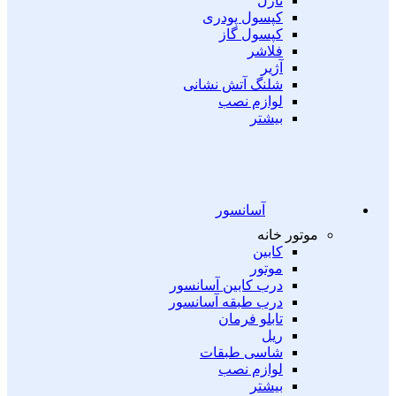
نازل
کپسول پودری
کپسول گاز
فلاشر
آژیر
شلنگ آتش نشانی
لوازم نصب
بیشتر
آسانسور
موتور خانه
کابین
موتور
درب کابین آسانسور
درب طبقه آسانسور
تابلو فرمان
ریل
شاسی طبقات
لوازم نصب
بیشتر