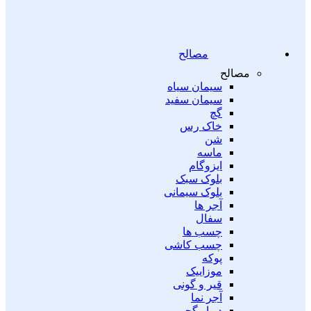
مصالح
مصالح
سیمان سیاه
سیمان سفید
گچ
خاک رس
شن
ماسه
ایزوگام
بلوک سبک
بلوک سیمانی
آجر ها
سفال
چسب ها
چسب کاشی
پوکه
موزاییک
قیر و گونی
آجر نما
دیوار گچی