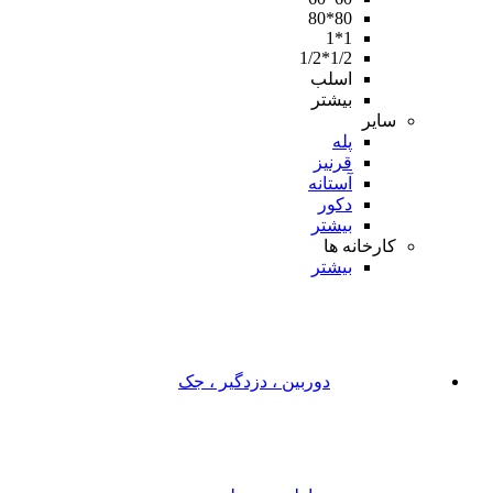
80*80
1*1
1/2*1/2
اسلب
بیشتر
سایر
پله
قرنیز
آستانه
دکور
بیشتر
کارخانه ها
بیشتر
دوربین ، دزدگیر ، جک