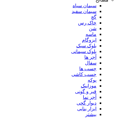
سیمان سیاه
سیمان سفید
گچ
خاک رس
شن
ماسه
ایزوگام
بلوک سبک
بلوک سیمانی
آجر ها
سفال
چسب ها
چسب کاشی
پوکه
موزاییک
قیر و گونی
آجر نما
دیوار گچی
ابزار بنایی
بیشتر