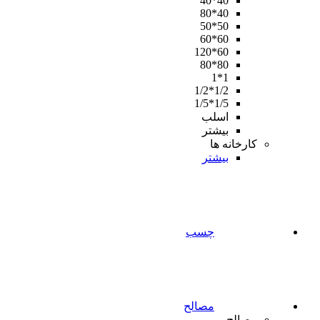
40*40
40*80
50*50
60*60
60*120
80*80
1*1
1/2*1/2
1/5*1/5
اسلب
بیشتر
کارخانه ها
بیشتر
چسب
مصالح
مصالح