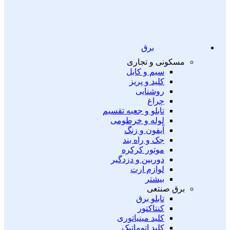
برق
مسکونی و تجاری
سیم و کابل
کلید و پریز
روشنایی
چراغ
تابلو و جعبه تقسیم
لوله و خرطومی
آیفون و زنگ
جک و راه بند
موتور کرکره
دوربین و دزدگیر
لوازم ارت
بیشتر
برق صنتعی
تابلو برق
کنتاکتور
کلید مینیاتوری
کلید اتوماتیک