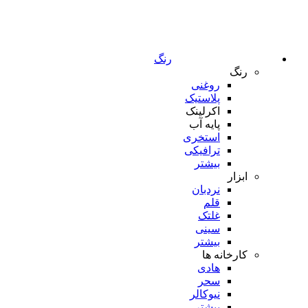
رنگ
رنگ
روغنی
پلاستیک
اکرلینک
پایه آب
استخری
ترافیکی
بیشتر
ابزار
نردبان
قلم
غلتک
سینی
بیشتر
کارخانه ها
هادی
سحر
نیوکالر
بیشتر