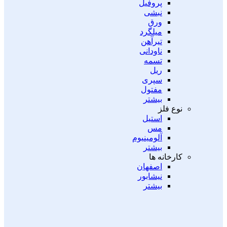
پروفیل
نبشی
ورق
میلگرد
تیرآهن
ناودانی
تسمه
ریل
سپری
مفتول
بیشتر
نوع فلز
استیل
مس
آلومینیوم
بیشتر
کارخانه ها
اصفهان
نیشابور
بیشتر