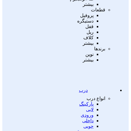
بیشتر
قطعات
پروفیل
دستیگره
قفل
ریل
کلاف
بیشتر
برندها
نوین
بیشتر
درب
انواع درب
پارکینگ
لابی
ورودی
داخلی
چوبی