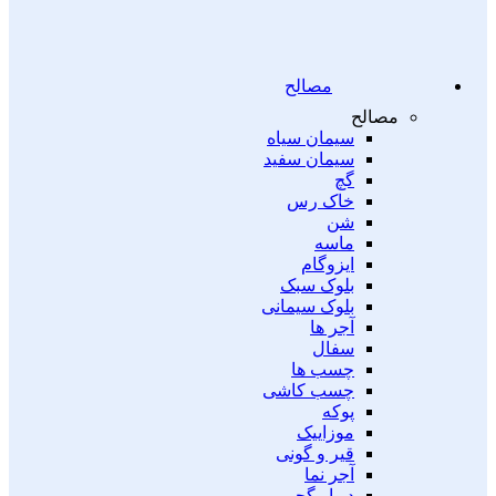
مصالح
مصالح
سیمان سیاه
سیمان سفید
گچ
خاک رس
شن
ماسه
ایزوگام
بلوک سبک
بلوک سیمانی
آجر ها
سفال
چسب ها
چسب کاشی
پوکه
موزاییک
قیر و گونی
آجر نما
دیوار گچی