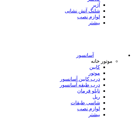
آژیر
شلنگ آتش نشانی
لوازم نصب
بیشتر
آسانسور
موتور خانه
کابین
موتور
درب کابین آسانسور
درب طبقه آسانسور
تابلو فرمان
ریل
شاسی طبقات
لوازم نصب
بیشتر