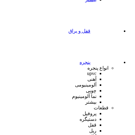
قفل و یراق
پنجره
انواع پنجره
upvc
آهنی
آلومینیومی
چوبی
نما آلومینیوم
بیشتر
قطعات
پروفیل
دستیگره
قفل
ریل