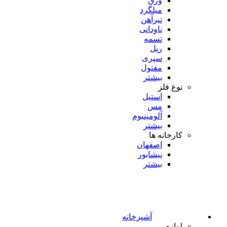
ورق
میلگرد
تیرآهن
ناودانی
تسمه
ریل
سپری
مفتول
بیشتر
نوع فلز
استیل
مس
آلومینیوم
بیشتر
کارخانه ها
اصفهان
نیشابور
بیشتر
آشپزخانه
لوازم