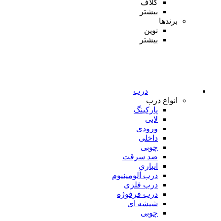
کلاف
بیشتر
برندها
نوین
بیشتر
درب
انواع درب
پارکینگ
لابی
ورودی
داخلی
چوبی
ضد سرقت
انباری
درب آلومینیوم
درب فلزی
درب فرفوژه
شیشه ای
چوبی