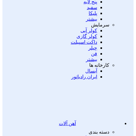
پنج لایه
سفید
پلیکا
بیشتر
سرمایش
کولر آبی
کولر گازی
داکت اسپیلت
چیلر
فن
بیشتر
کارخانه ها
آبسال
ایران رادیاتور
آهن آلات
دسته بندی