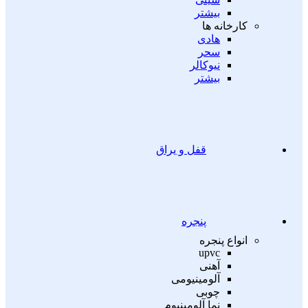
بیشتر
کارخانه ها
هادی
سحر
نیوکالر
بیشتر
قفل و یراق
پنجره
انواع پنجره
upvc
آهنی
آلومینیومی
چوبی
نما آلومینیوم