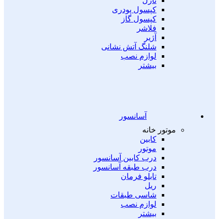
نازل
کپسول پودری
کپسول گاز
فلاشر
آژیر
شلنگ آتش نشانی
لوازم نصب
بیشتر
آسانسور
موتور خانه
کابین
موتور
درب کابین آسانسور
درب طبقه آسانسور
تابلو فرمان
ریل
شاسی طبقات
لوازم نصب
بیشتر