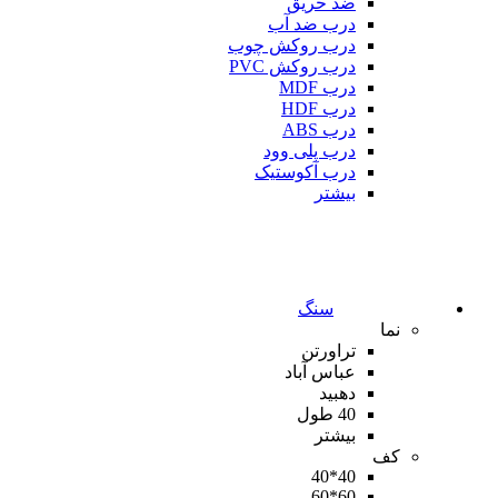
ضد حریق
درب ضد آب
درب روکش چوب
درب روکش PVC
درب MDF
درب HDF
درب ABS
درب پلی وود
درب آکوستیک
بیشتر
سنگ
نما
تراورتن
عباس آباد
دهبید
40 طول
بیشتر
کف
40*40
60*60