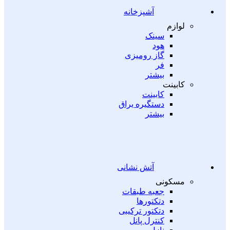
آشپزخانه
لوازم
سینک
هود
گاز رومیزی
فر
بیشتر
کابینت
کابینت
دستگیره یراق
بیشتر
آتش نشانی
مسکونی
جعبه طبقات
دتکتورها
دتکتور ترکیبی
کنترل پانل