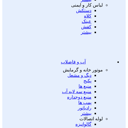
لباس کار و ایمنی
دستکش
کلاه
عینک
کفش
بیشتر
آب و فاضلاب
موتور خانه و گرمایش
دیگ و مشعل
پکیج
منبع ها
منبع سه لایه آب
منبع دوجداره
پمپ ها
رادیاتور
بیشتر
لوله اتصالات
گالوانیزه