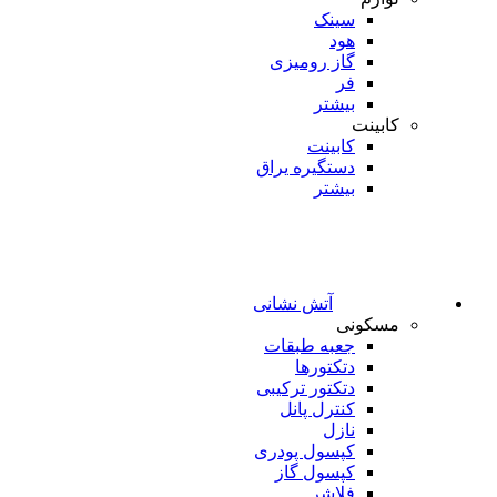
سینک
هود
گاز رومیزی
فر
بیشتر
کابینت
کابینت
دستگیره یراق
بیشتر
آتش نشانی
مسکونی
جعبه طبقات
دتکتورها
دتکتور ترکیبی
کنترل پانل
نازل
کپسول پودری
کپسول گاز
فلاشر