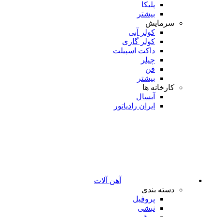
پلیکا
بیشتر
سرمایش
کولر آبی
کولر گازی
داکت اسپیلت
چیلر
فن
بیشتر
کارخانه ها
آبسال
ایران رادیاتور
آهن آلات
دسته بندی
پروفیل
نبشی