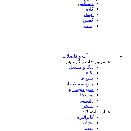
دستکش
کلاه
عینک
کفش
بیشتر
آب و فاضلاب
موتور خانه و گرمایش
دیگ و مشعل
پکیج
منبع ها
منبع سه لایه آب
منبع دوجداره
پمپ ها
رادیاتور
بیشتر
لوله اتصالات
گالوانیزه
پنج لایه
سفید