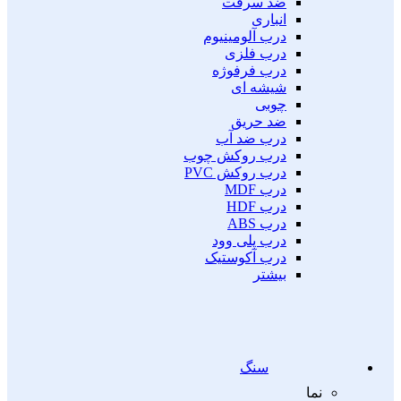
ضد سرقت
انباری
درب آلومینیوم
درب فلزی
درب فرفوژه
شیشه ای
چوبی
ضد حریق
درب ضد آب
درب روکش چوب
درب روکش PVC
درب MDF
درب HDF
درب ABS
درب پلی وود
درب آکوستیک
بیشتر
سنگ
نما