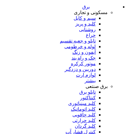
برق
مسکونی و تجاری
سیم و کابل
کلید و پریز
روشنایی
چراغ
تابلو و جعبه تقسیم
لوله و خرطومی
آیفون و زنگ
جک و راه بند
موتور کرکره
دوربین و دزدگیر
لوازم ارت
بیشتر
برق صنتعی
تابلو برق
کنتاکتور
کلید مینیاتوری
کلید اتوماتیک
کلید چاقویی
کلید حرارتی
کلید گردان
کنترل فشار آب