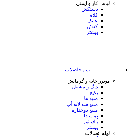
لباس کار و ایمنی
دستکش
کلاه
عینک
کفش
بیشتر
آب و فاضلاب
موتور خانه و گرمایش
دیگ و مشعل
پکیج
منبع ها
منبع سه لایه آب
منبع دوجداره
پمپ ها
رادیاتور
بیشتر
لوله اتصالات