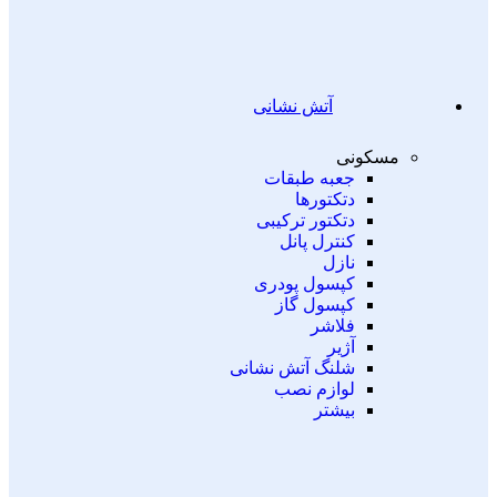
آتش نشانی
مسکونی
جعبه طبقات
دتکتورها
دتکتور ترکیبی
کنترل پانل
نازل
کپسول پودری
کپسول گاز
فلاشر
آژیر
شلنگ آتش نشانی
لوازم نصب
بیشتر