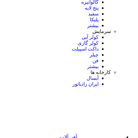
گالوانیزه
پنج لایه
سفید
پلیکا
بیشتر
سرمایش
کولر آبی
کولر گازی
داکت اسپیلت
چیلر
فن
بیشتر
کارخانه ها
آبسال
ایران رادیاتور
آهن آلات