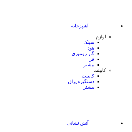
آشپزخانه
لوازم
سینک
هود
گاز رومیزی
فر
بیشتر
کابینت
کابینت
دستگیره یراق
بیشتر
آتش نشانی