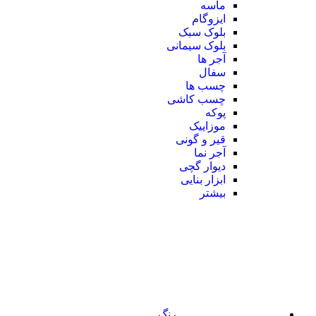
ماسه
ایزوگام
بلوک سبک
بلوک سیمانی
آجر ها
سفال
چسب ها
چسب کاشی
پوکه
موزاییک
قیر و گونی
آجر نما
دیوار گچی
ابزار بنایی
بیشتر
رنگ