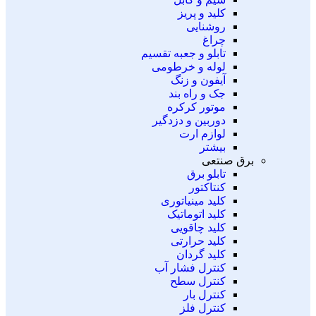
کلید و پریز
روشنایی
چراغ
تابلو و جعبه تقسیم
لوله و خرطومی
آیفون و زنگ
جک و راه بند
موتور کرکره
دوربین و دزدگیر
لوازم ارت
بیشتر
برق صنتعی
تابلو برق
کنتاکتور
کلید مینیاتوری
کلید اتوماتیک
کلید چاقویی
کلید حرارتی
کلید گردان
کنترل فشار آب
کنترل سطح
کنترل بار
کنترل فلز