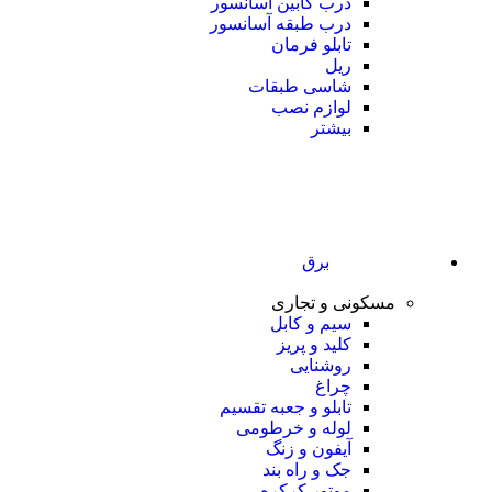
درب کابین آسانسور
درب طبقه آسانسور
تابلو فرمان
ریل
شاسی طبقات
لوازم نصب
بیشتر
برق
مسکونی و تجاری
سیم و کابل
کلید و پریز
روشنایی
چراغ
تابلو و جعبه تقسیم
لوله و خرطومی
آیفون و زنگ
جک و راه بند
موتور کرکره