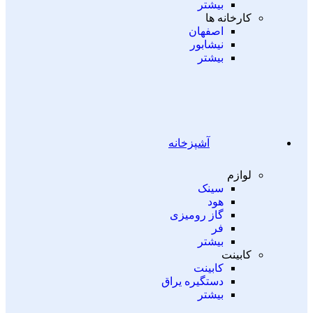
بیشتر
کارخانه ها
اصفهان
نیشابور
بیشتر
آشپزخانه
لوازم
سینک
هود
گاز رومیزی
فر
بیشتر
کابینت
کابینت
دستگیره یراق
بیشتر