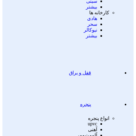
سینی
بیشتر
کارخانه ها
هادی
سحر
نیوکالر
بیشتر
قفل و یراق
پنجره
انواع پنجره
upvc
آهنی
آلومینیومی