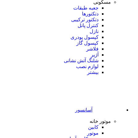
مسکونی
جعبه طبقات
دتکتورها
دتکتور ترکیبی
کنترل پانل
نازل
کپسول پودری
کپسول گاز
فلاشر
آژیر
شلنگ آتش نشانی
لوازم نصب
بیشتر
آسانسور
موتور خانه
کابین
موتور