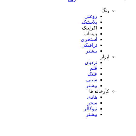
رنگ
روغنی
پلاستیک
اکرلینک
پایه آب
استخری
ترافیکی
بیشتر
ابزار
نردبان
قلم
غلتک
سینی
بیشتر
کارخانه ها
هادی
سحر
نیوکالر
بیشتر