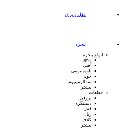
قفل و یراق
پنجره
انواع پنجره
upvc
آهنی
آلومینیومی
چوبی
نما آلومینیوم
بیشتر
قطعات
پروفیل
دستیگره
قفل
ریل
کلاف
بیشتر