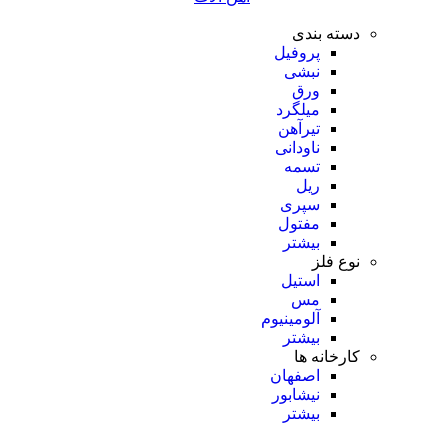
دسته بندی
پروفیل
نبشی
ورق
میلگرد
تیرآهن
ناودانی
تسمه
ریل
سپری
مفتول
بیشتر
نوع فلز
استیل
مس
آلومینیوم
بیشتر
کارخانه ها
اصفهان
نیشابور
بیشتر