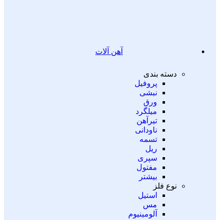
آهن آلات
دسته بندی
پروفیل
نبشی
ورق
میلگرد
تیرآهن
ناودانی
تسمه
ریل
سپری
مفتول
بیشتر
نوع فلز
استیل
مس
آلومینیوم