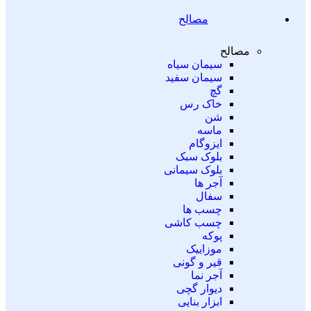
مصالح
مصالح
سیمان سیاه
سیمان سفید
گچ
خاک رس
شن
ماسه
ایزوگام
بلوک سبک
بلوک سیمانی
آجر ها
سفال
چسب ها
چسب کاشی
پوکه
موزاییک
قیر و گونی
آجر نما
دیوار گچی
ابزار بنایی