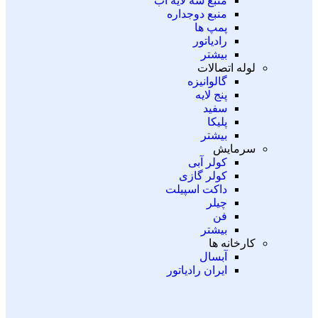
منبع سه لایه آب
منبع دوجداره
پمپ ها
رادیاتور
بیشتر
لوله اتصالات
گالوانیزه
پنج لایه
سفید
پلیکا
بیشتر
سرمایش
کولر آبی
کولر گازی
داکت اسپیلت
چیلر
فن
بیشتر
کارخانه ها
آبسال
ایران رادیاتور