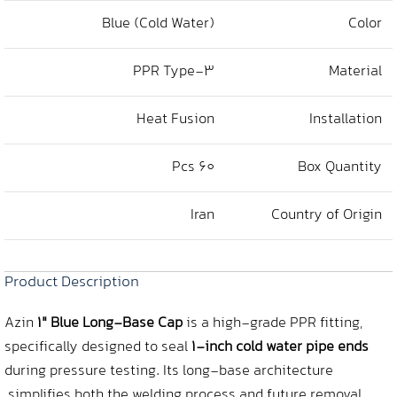
Blue (Cold Water)
Color
PPR Type‑3
Material
Heat Fusion
Installation
60 Pcs
Box Quantity
Iran
Country of Origin
Product Description
Azin
1″ Blue Long‑Base Cap
is a high-grade PPR fitting,
specifically designed to seal
1-inch cold water pipe ends
during pressure testing. Its long-base architecture
simplifies both the welding process and future removal.