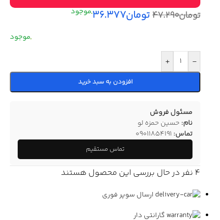
تومان
۳۶.۳۷۷
تومان
۴۷.۲۹۰
+
-
افزودن به سبد خرید
مسئول فروش
نام:
حسین حمزه لو
تماس:
09011854191
تماس مستقیم
4
نفر در حال بررسی این محصول هستند
ارسال سوپر فوری
گارانتی دار