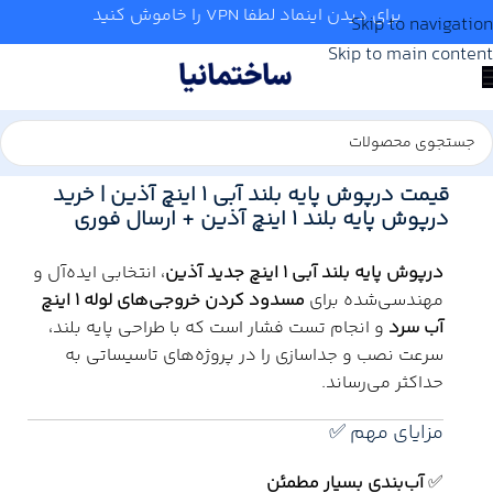
برای دیدن اینماد لطفا VPN را خاموش کنید
Skip to navigation
Skip to main content
خانه
/
آب و تاسیسات
/
لوله و اتصالات
/
آذین
قیمت درپوش پایه بلند آبی 1 اینچ آذین | خرید
درپوش پایه بلند 1 اینچ آذین + ارسال فوری
درپوش پایه بلند آبی 1 اینچ جدید آذین
، انتخابی ایده‌آل و
مهندسی‌شده برای
مسدود کردن خروجی‌های لوله 1 اینچ
آب سرد
و انجام تست فشار است که با طراحی پایه بلند،
سرعت نصب و جداسازی را در پروژه‌های تاسیساتی به
حداکثر می‌رساند.
مزایای مهم ✅
✅
آب‌بندی بسیار مطمئن