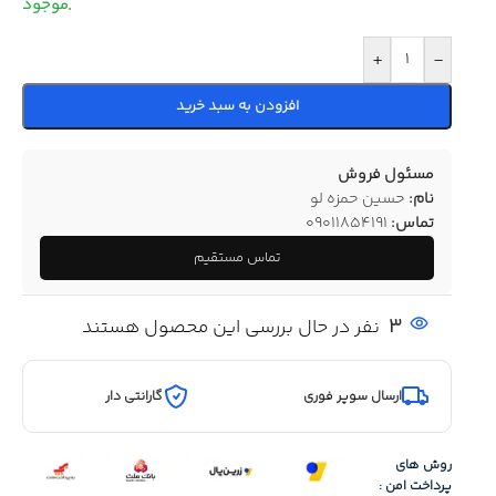
+
-
افزودن به سبد خرید
مسئول فروش
نام:
حسین حمزه لو
تماس:
09011854191
تماس مستقیم
3
نفر در حال بررسی این محصول هستند
ارسال سوپر فوری
گارانتی دار
روش های
پرداخت امن :