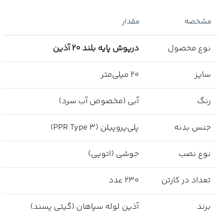
مشخصه
مقدار
نوع محصول
درپوش پایه بلند 20 آذین
سایز
20 میلی‌متر
رنگ
آبی (مخصوص آب سرد)
جنس بدنه
پلی‌پروپیلن (PPR Type 3)
نوع نصب
جوشی (اتویی)
تعداد در کارتن
230 عدد
برند
آذین لوله سپاهان (گیتی پسند)