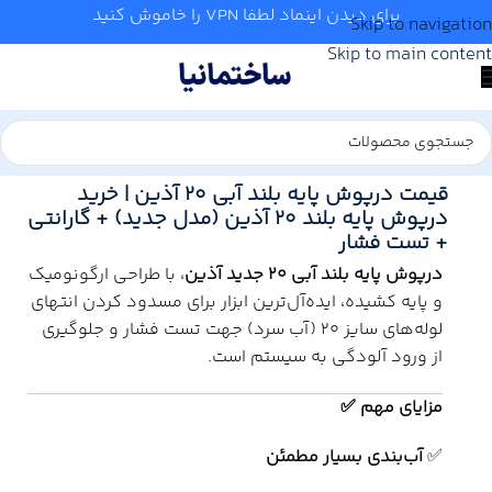
برای دیدن اینماد لطفا VPN را خاموش کنید
Skip to navigation
Skip to main content
خانه
/
آب و تاسیسات
/
لوله و اتصالات
/
آذین
قیمت درپوش پایه بلند آبی 20 آذین | خرید
درپوش پایه بلند 20 آذین (مدل جدید) + گارانتی
+ تست فشار
درپوش پایه بلند آبی 20 جدید آذین
، با طراحی ارگونومیک
و پایه کشیده، ایده‌آل‌ترین ابزار برای مسدود کردن انتهای
لوله‌های سایز 20 (آب سرد) جهت تست فشار و جلوگیری
از ورود آلودگی به سیستم است.
مزایای مهم ✅
✅
آب‌بندی بسیار مطمئن