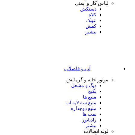
لباس کار و ایمنی
دستکش
کلاه
عینک
کفش
بیشتر
آب و فاضلاب
موتور خانه و گرمایش
دیگ و مشعل
پکیج
منبع ها
منبع سه لایه آب
منبع دوجداره
پمپ ها
رادیاتور
بیشتر
لوله اتصالات