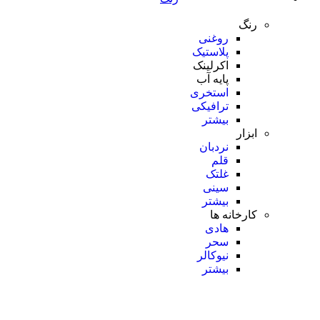
رنگ
روغنی
پلاستیک
اکرلینک
پایه آب
استخری
ترافیکی
بیشتر
ابزار
نردبان
قلم
غلتک
سینی
بیشتر
کارخانه ها
هادی
سحر
نیوکالر
بیشتر