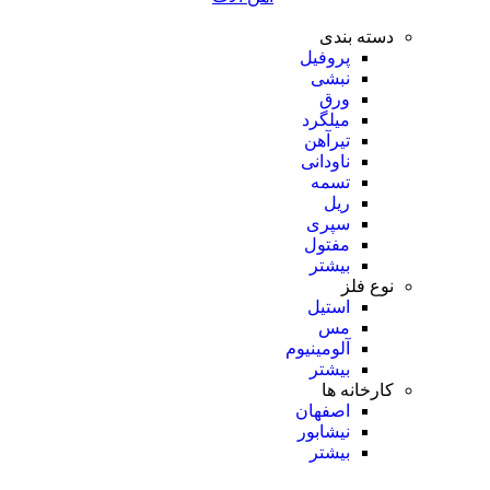
دسته بندی
پروفیل
نبشی
ورق
میلگرد
تیرآهن
ناودانی
تسمه
ریل
سپری
مفتول
بیشتر
نوع فلز
استیل
مس
آلومینیوم
بیشتر
کارخانه ها
اصفهان
نیشابور
بیشتر