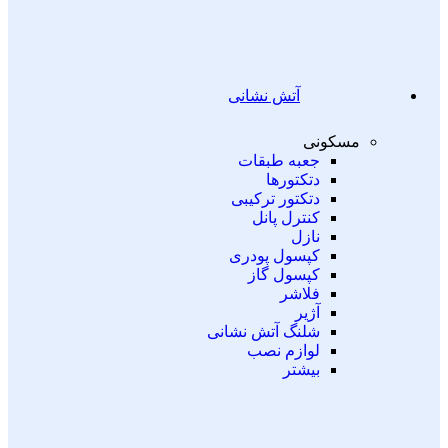
آتش نشانی
مسکونی
جعبه طبقات
دتکتورها
دتکتور ترکیبی
کنترل پانل
نازل
کپسول پودری
کپسول گاز
فلاشر
آژیر
شلنگ آتش نشانی
لوازم نصب
بیشتر