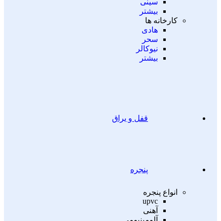
سینی
بیشتر
کارخانه ها
هادی
سحر
نیوکالر
بیشتر
قفل و یراق
پنجره
انواع پنجره
upvc
آهنی
آلومینیومی