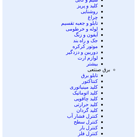
کلید و پریز
روشنایی
چراغ
تابلو و جعبه تقسیم
لوله و خرطومی
آیفون و زنگ
جک و راه بند
موتور کرکره
دوربین و دزدگیر
لوازم ارت
بیشتر
برق صنتعی
تابلو برق
کنتاکتور
کلید مینیاتوری
کلید اتوماتیک
کلید چاقویی
کلید حرارتی
کلید گردان
کنترل فشار آب
کنترل سطح
کنترل بار
کنترل فلز