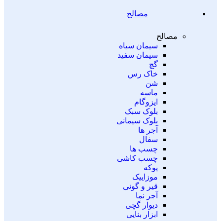
مصالح
مصالح
سیمان سیاه
سیمان سفید
گچ
خاک رس
شن
ماسه
ایزوگام
بلوک سبک
بلوک سیمانی
آجر ها
سفال
چسب ها
چسب کاشی
پوکه
موزاییک
قیر و گونی
آجر نما
دیوار گچی
ابزار بنایی