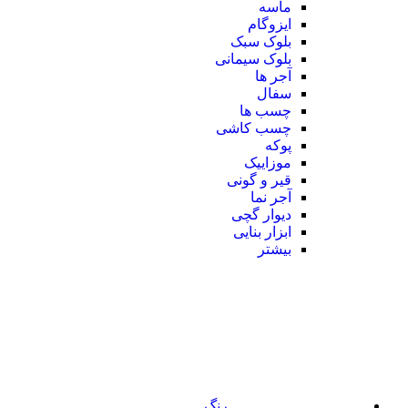
ماسه
ایزوگام
بلوک سبک
بلوک سیمانی
آجر ها
سفال
چسب ها
چسب کاشی
پوکه
موزاییک
قیر و گونی
آجر نما
دیوار گچی
ابزار بنایی
بیشتر
رنگ