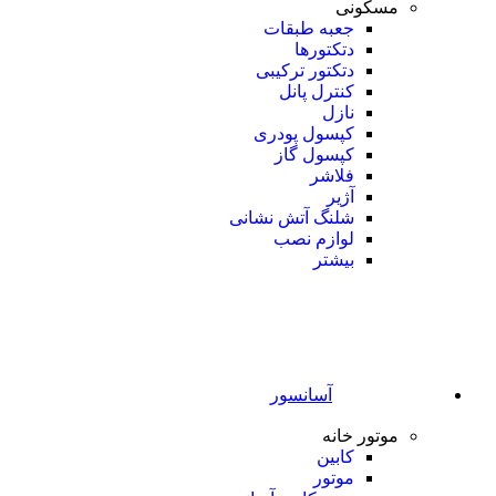
مسکونی
جعبه طبقات
دتکتورها
دتکتور ترکیبی
کنترل پانل
نازل
کپسول پودری
کپسول گاز
فلاشر
آژیر
شلنگ آتش نشانی
لوازم نصب
بیشتر
آسانسور
موتور خانه
کابین
موتور