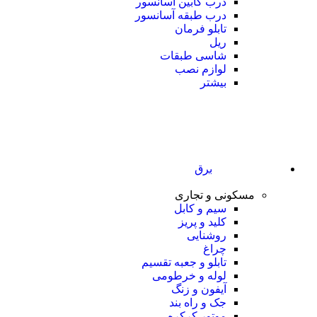
درب کابین آسانسور
درب طبقه آسانسور
تابلو فرمان
ریل
شاسی طبقات
لوازم نصب
بیشتر
برق
مسکونی و تجاری
سیم و کابل
کلید و پریز
روشنایی
چراغ
تابلو و جعبه تقسیم
لوله و خرطومی
آیفون و زنگ
جک و راه بند
موتور کرکره