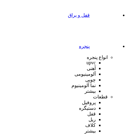
قفل و یراق
پنجره
انواع پنجره
upvc
آهنی
آلومینیومی
چوبی
نما آلومینیوم
بیشتر
قطعات
پروفیل
دستیگره
قفل
ریل
کلاف
بیشتر