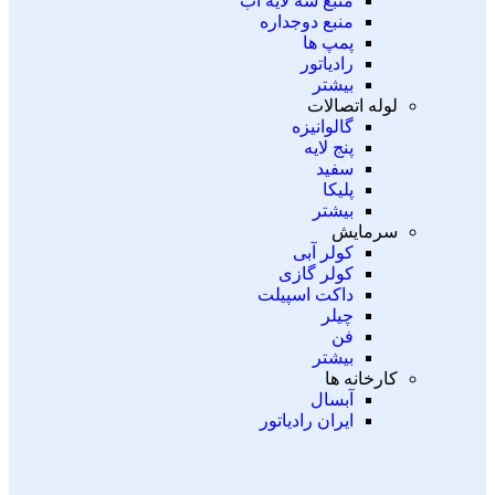
منبع سه لایه آب
منبع دوجداره
پمپ ها
رادیاتور
بیشتر
لوله اتصالات
گالوانیزه
پنج لایه
سفید
پلیکا
بیشتر
سرمایش
کولر آبی
کولر گازی
داکت اسپیلت
چیلر
فن
بیشتر
کارخانه ها
آبسال
ایران رادیاتور