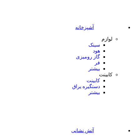
آشپزخانه
لوازم
سینک
هود
گاز رومیزی
فر
بیشتر
کابینت
کابینت
دستگیره یراق
بیشتر
آتش نشانی