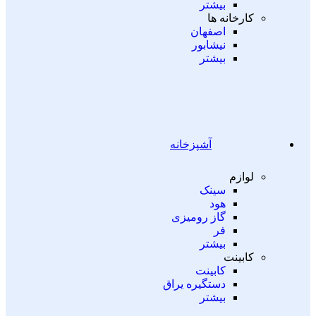
بیشتر
کارخانه ها
اصفهان
نیشابور
بیشتر
آشپزخانه
لوازم
سینک
هود
گاز رومیزی
فر
بیشتر
کابینت
کابینت
دستگیره یراق
بیشتر