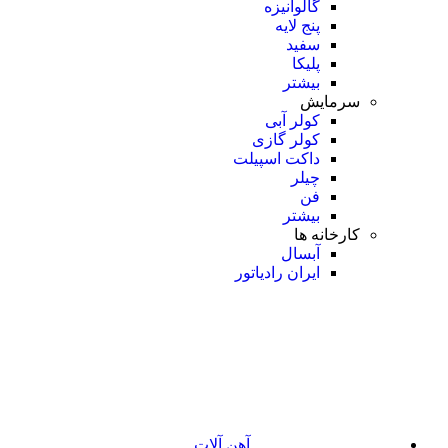
گالوانیزه
پنج لایه
سفید
پلیکا
بیشتر
سرمایش
کولر آبی
کولر گازی
داکت اسپیلت
چیلر
فن
بیشتر
کارخانه ها
آبسال
ایران رادیاتور
آهن آلات