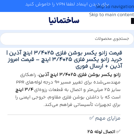
برای دیدن اینماد لطفا VPN را خاموش کنید
Skip to navigation
Skip to main content
خانه
/
آب و تاسیسات
/
لوله و اتصالات
/
آذین
قیمت زانو یکسر بوشن فلزی 25*3/4 اینچ آذین |
خرید زانو یکسر فلزی 25*3/4 اینچ – قیمت امروز
آذین + ارسال فوری
زانو یکسر بوشن فلزی 25*3/4 اینچ آذین
، راهکاری
مهندسی‌شده برای تغییر مسیر 90 درجه لوله‌های PPR
سایز 25 میلی‌متر و اتصال به قطعات رزوه‌ای
3/4 اینچ
است که با داشتن بوشن فلزی مقاوم، خروجی ایمنی را
برای تجهیزات تأسیساتی فراهم می‌کند.
مزایای مهم ✅
✅
اتصال لوله 25