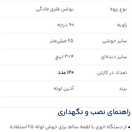
نوع رزوه
بوشن فلزی مادگی
زاویه
90 درجه
سایز جوشی
25 میلی‌متر
سایز دنده‌ای
3/4 اینچ
تعداد در کارتن
120 عدد
برند
آذین لوله
راهنمای نصب و نگهداری
• از دستگاه اتوی با لقمه سالم برای جوش لوله 25 استفاده