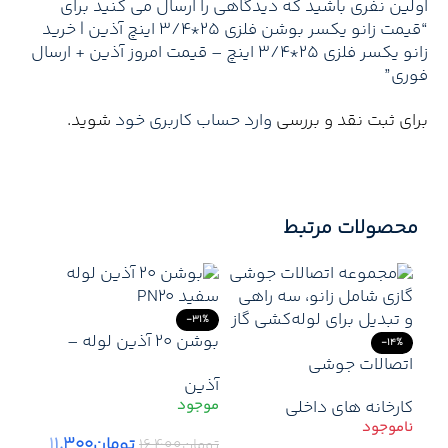
اولین نفری باشید که دیدگاهی را ارسال می کنید برای
“قیمت زانو یکسر بوشن فلزی 25*3/4 اینچ آذین | خرید
زانو یکسر فلزی 25*3/4 اینچ – قیمت امروز آذین + ارسال
فوری”
برای ثبت نقد و بررسی
وارد حساب کاربری خود
شوید.
محصولات مرتبط
-31%
بوشن ۲۰ آذین لوله –
-14%
اتصالات جوشی
اتصال سریع، مطمئن و
آذین
ماندگار در سیستم‌های
کارخانه های داخلی
لوله‌کشی آب
تومان
۱۱.۳۰۰
تومان
۱۶.۴۰۰