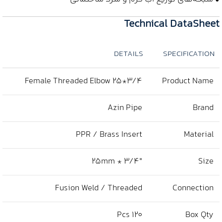
Technical DataSheet
DETAILS
SPECIFICATION
Female Threaded Elbow 25*3/4
Product Name
Azin Pipe
Brand
PPR / Brass Insert
Material
25mm * 3/4″
Size
Fusion Weld / Threaded
Connection
120 Pcs
Box Qty