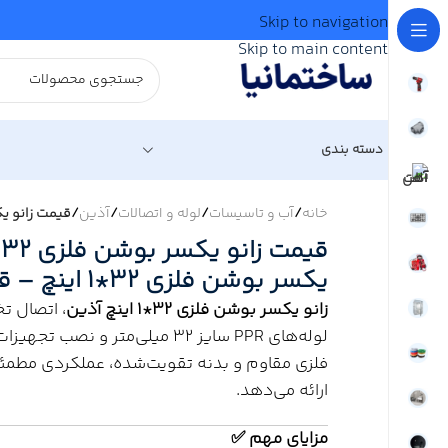
Skip to navigation
Skip to main content
دسته بندی
خانه
/
آب و تاسیسات
/
لوله و اتصالات
/
آذین
/
قیمت زانو یکسر بوشن فلزی 32*1 اینچ آذین |
یکسر بوشن فلزی 32*1 اینچ – قیمت امروز آذین
زانو یکسر بوشن فلزی 32*1 اینچ آذین
لوله‌های PPR سایز 32 میلی‌متر و نصب تجهیزات رزوه‌ای
فلزی مقاوم و بدنه تقویت‌شده، عملکردی مطمئ
ارائه می‌دهد.
مزایای مهم ✅