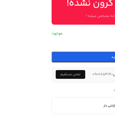
 گرون نشده!
وزانه مشخص میشه !
ید
:
09011854191
تماس مستقیم
رانتی دار