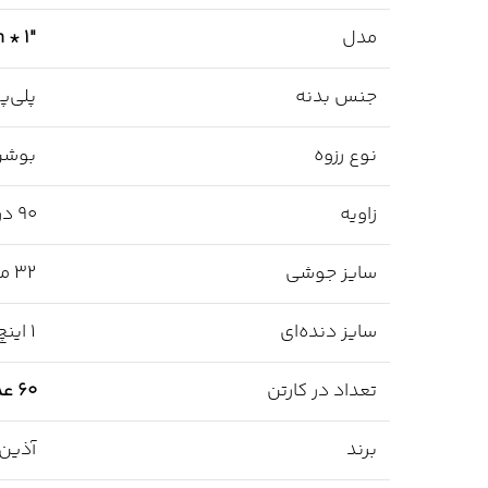
مدل
* 1″
جنس بدنه
پلی‌پرو
نوع رزوه
بوشن
زاویه
90 درجه
سایز جوشی
32 میلی‌متر
سایز دنده‌ای
1 اینچ
تعداد در کارتن
60 عدد
برند
آذین 