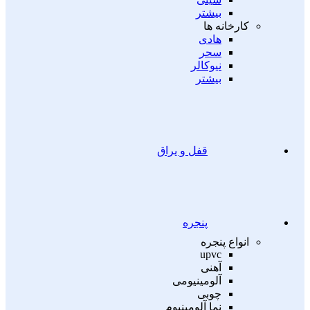
بیشتر
کارخانه ها
هادی
سحر
نیوکالر
بیشتر
قفل و یراق
پنجره
انواع پنجره
upvc
آهنی
آلومینیومی
چوبی
نما آلومینیوم