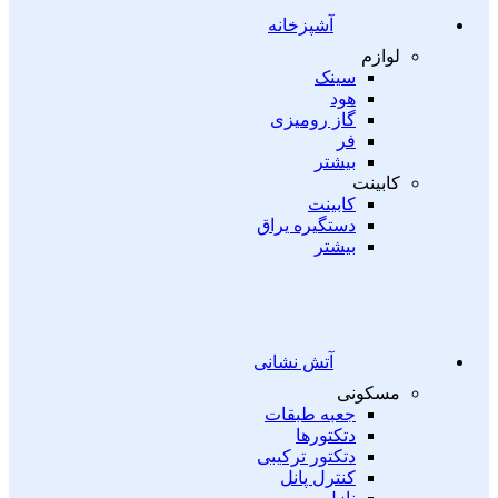
آشپزخانه
لوازم
سینک
هود
گاز رومیزی
فر
بیشتر
کابینت
کابینت
دستگیره یراق
بیشتر
آتش نشانی
مسکونی
جعبه طبقات
دتکتورها
دتکتور ترکیبی
کنترل پانل