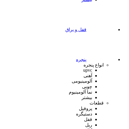
قفل و یراق
پنجره
انواع پنجره
upvc
آهنی
آلومینیومی
چوبی
نما آلومینیوم
بیشتر
قطعات
پروفیل
دستیگره
قفل
ریل