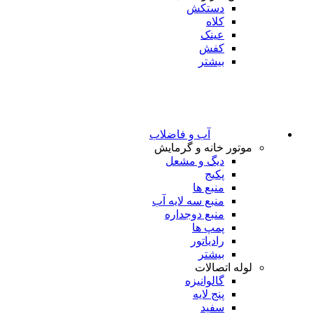
دستکش
کلاه
عینک
کفش
بیشتر
آب و فاضلاب
موتور خانه و گرمایش
دیگ و مشعل
پکیج
منبع ها
منبع سه لایه آب
منبع دوجداره
پمپ ها
رادیاتور
بیشتر
لوله اتصالات
گالوانیزه
پنج لایه
سفید