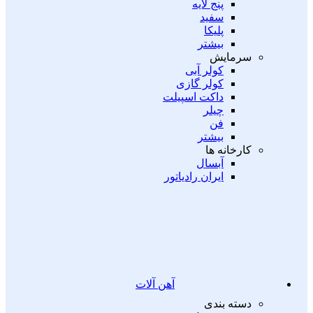
پنج لایه
سفید
پلیکا
بیشتر
سرمایش
کولر آبی
کولر گازی
داکت اسپیلت
چیلر
فن
بیشتر
کارخانه ها
آبسال
ایران رادیاتور
آهن آلات
دسته بندی