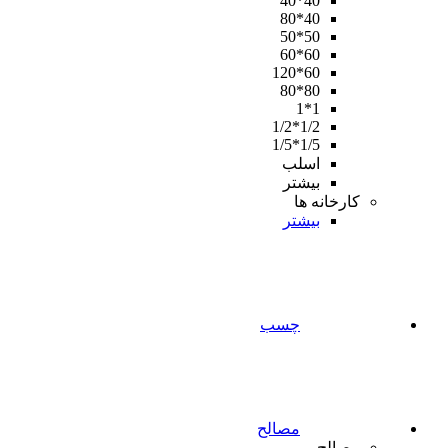
40*40
40*80
50*50
60*60
60*120
80*80
1*1
1/2*1/2
1/5*1/5
اسلب
بیشتر
کارخانه ها
بیشتر
چسب
مصالح
مصالح