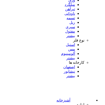
ورق
میلگرد
تیرآهن
ناودانی
تسمه
ریل
سپری
مفتول
بیشتر
نوع فلز
استیل
مس
آلومینیوم
بیشتر
کارخانه ها
اصفهان
نیشابور
بیشتر
آشپزخانه
لوازم