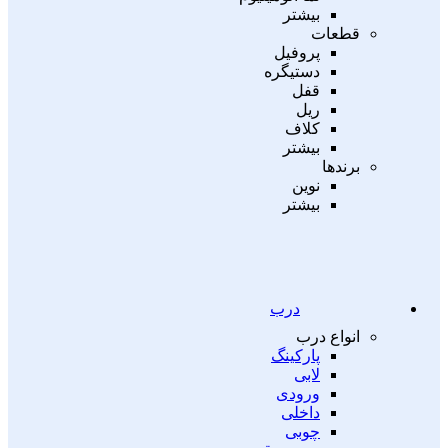
بیشتر
قطعات
پروفیل
دستیگره
قفل
ریل
کلاف
بیشتر
برندها
نوین
بیشتر
درب
انواع درب
پارکینگ
لابی
ورودی
داخلی
چوبی