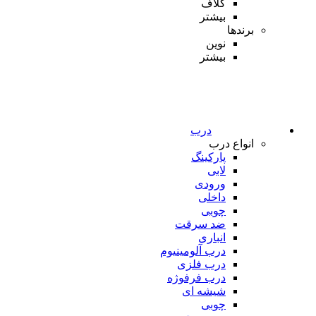
کلاف
بیشتر
برندها
نوین
بیشتر
درب
انواع درب
پارکینگ
لابی
ورودی
داخلی
چوبی
ضد سرقت
انباری
درب آلومینیوم
درب فلزی
درب فرفوژه
شیشه ای
چوبی