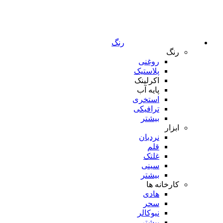
رنگ
رنگ
روغنی
پلاستیک
اکرلینک
پایه آب
استخری
ترافیکی
بیشتر
ابزار
نردبان
قلم
غلتک
سینی
بیشتر
کارخانه ها
هادی
سحر
نیوکالر
بیشتر