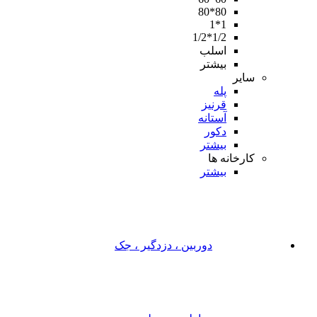
80*80
1*1
1/2*1/2
اسلب
بیشتر
سایر
پله
قرنیز
آستانه
دکور
بیشتر
کارخانه ها
بیشتر
دوربین ، دزدگیر ، جک