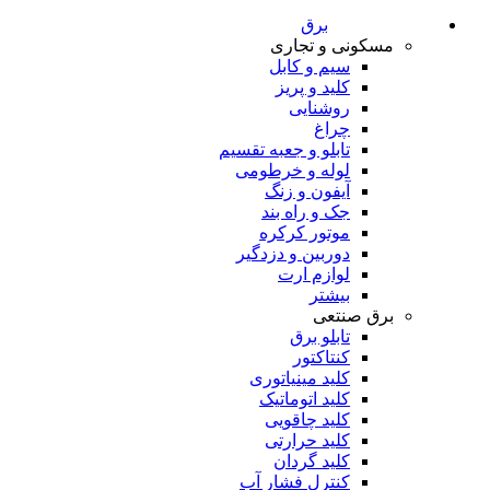
برق
مسکونی و تجاری
سیم و کابل
کلید و پریز
روشنایی
چراغ
تابلو و جعبه تقسیم
لوله و خرطومی
آیفون و زنگ
جک و راه بند
موتور کرکره
دوربین و دزدگیر
لوازم ارت
بیشتر
برق صنتعی
تابلو برق
کنتاکتور
کلید مینیاتوری
کلید اتوماتیک
کلید چاقویی
کلید حرارتی
کلید گردان
کنترل فشار آب