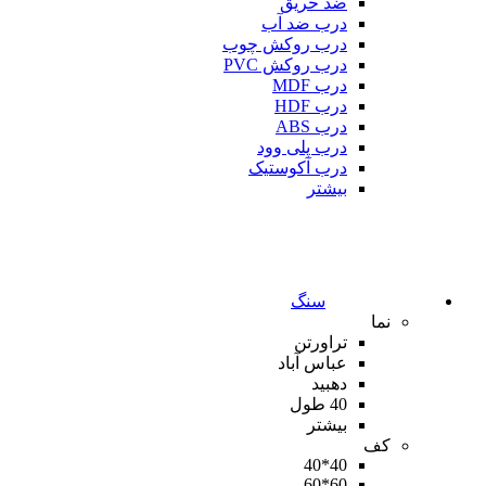
ضد حریق
درب ضد آب
درب روکش چوب
درب روکش PVC
درب MDF
درب HDF
درب ABS
درب پلی وود
درب آکوستیک
بیشتر
سنگ
نما
تراورتن
عباس آباد
دهبید
40 طول
بیشتر
کف
40*40
60*60