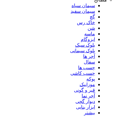
سیمان سیاه
سیمان سفید
گچ
خاک رس
شن
ماسه
ایزوگام
بلوک سبک
بلوک سیمانی
آجر ها
سفال
چسب ها
چسب کاشی
پوکه
موزاییک
قیر و گونی
آجر نما
دیوار گچی
ابزار بنایی
بیشتر