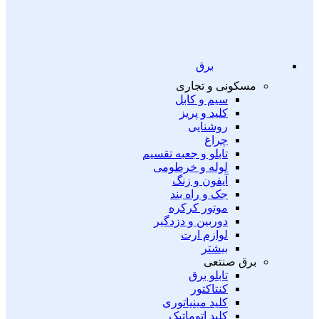
برق
مسکونی و تجاری
سیم و کابل
کلید و پریز
روشنایی
چراغ
تابلو و جعبه تقسیم
لوله و خرطومی
آیفون و زنگ
جک و راه بند
موتور کرکره
دوربین و دزدگیر
لوازم ارت
بیشتر
برق صنتعی
تابلو برق
کنتاکتور
کلید مینیاتوری
کلید اتوماتیک