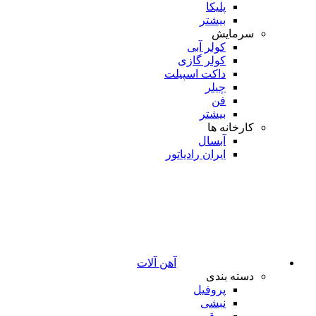
پلیکا
بیشتر
سرمایش
کولر آبی
کولر گازی
داکت اسپیلت
چیلر
فن
بیشتر
کارخانه ها
آبسال
ایران رادیاتور
آهن آلات
دسته بندی
پروفیل
نبشی