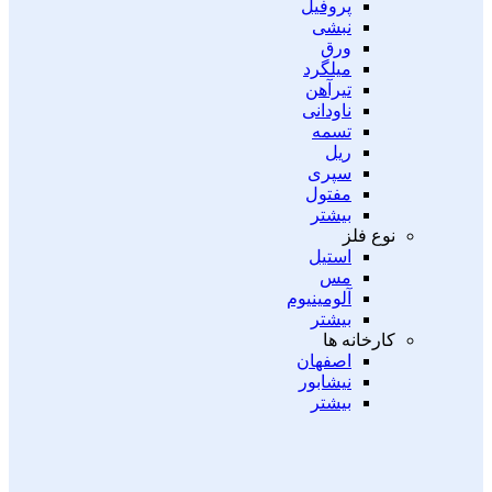
پروفیل
نبشی
ورق
میلگرد
تیرآهن
ناودانی
تسمه
ریل
سپری
مفتول
بیشتر
نوع فلز
استیل
مس
آلومینیوم
بیشتر
کارخانه ها
اصفهان
نیشابور
بیشتر