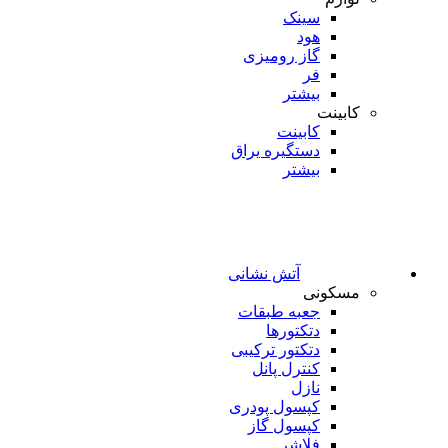
سینک
هود
گاز رومیزی
فر
بیشتر
کابینت
کابینت
دستگیره یراق
بیشتر
آتش نشانی
مسکونی
جعبه طبقات
دتکتورها
دتکتور ترکیبی
کنترل پانل
نازل
کپسول پودری
کپسول گاز
فلاشر