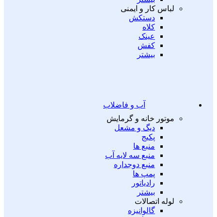
لباس کار و ایمنی
دستکش
کلاه
عینک
کفش
بیشتر
آب و فاضلاب
موتور خانه و گرمایش
دیگ و مشعل
پکیج
منبع ها
منبع سه لایه آب
منبع دوجداره
پمپ ها
رادیاتور
بیشتر
لوله اتصالات
گالوانیزه