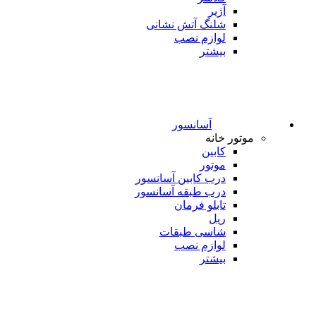
آژیر
شلنگ آتش نشانی
لوازم نصب
بیشتر
آسانسور
موتور خانه
کابین
موتور
درب کابین آسانسور
درب طبقه آسانسور
تابلو فرمان
ریل
شاسی طبقات
لوازم نصب
بیشتر