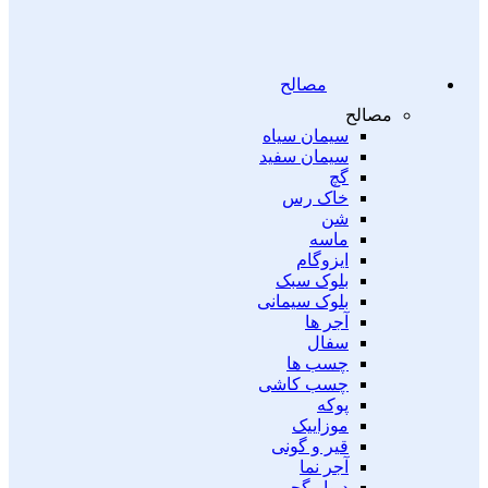
مصالح
مصالح
سیمان سیاه
سیمان سفید
گچ
خاک رس
شن
ماسه
ایزوگام
بلوک سبک
بلوک سیمانی
آجر ها
سفال
چسب ها
چسب کاشی
پوکه
موزاییک
قیر و گونی
آجر نما
دیوار گچی