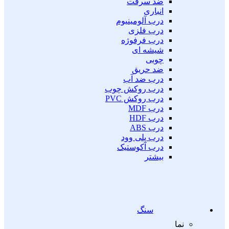
ضد سرقت
انباری
درب آلومینیوم
درب فلزی
درب فرفوژه
شیشه ای
چوبی
ضد حریق
درب ضد آب
درب روکش چوب
درب روکش PVC
درب MDF
درب HDF
درب ABS
درب پلی وود
درب آکوستیک
بیشتر
سنگ
نما