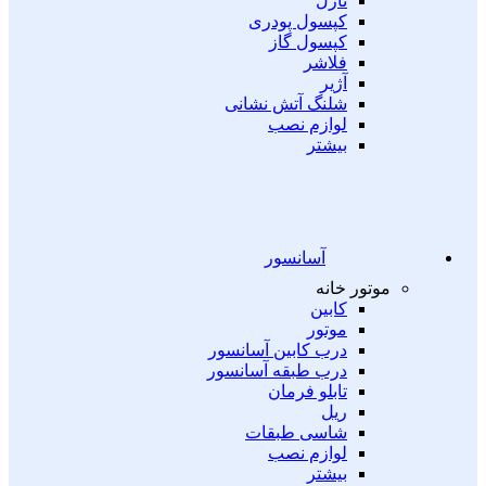
نازل
کپسول پودری
کپسول گاز
فلاشر
آژیر
شلنگ آتش نشانی
لوازم نصب
بیشتر
آسانسور
موتور خانه
کابین
موتور
درب کابین آسانسور
درب طبقه آسانسور
تابلو فرمان
ریل
شاسی طبقات
لوازم نصب
بیشتر