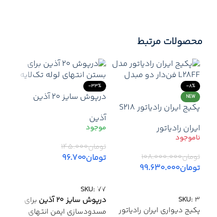
محصولات مرتبط
-33%
-8%
درپوش سایز ۲۰ آذین
NEW
پکیج ایران رادیاتور S218
لوله | مسدودسازی ایمن
آذین
انتهای مسیر لوله‌کشی
ایران رادیاتور
تومان
۱۴۵.۰۰۰
تومان
۹۶.۷۰۰
تومان
۱۰۸.۰۰۰.۰۰۰
تومان
۹۹.۶۳۰.۰۰۰
17%
افزودن به سبد خرید
اطلاعات بیشتر
آذین
SKU:
77
آذی
غیره
SKU:
3
درپوش سایز 20 آذین
برای
مسیر
پکیج دیواری ایران رادیاتور
مسدودسازی ایمن انتهای