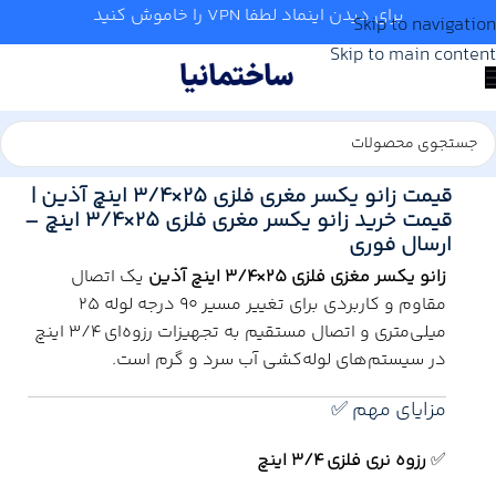
برای دیدن اینماد لطفا VPN را خاموش کنید
Skip to navigation
Skip to main content
خانه
/
آب و تاسیسات
/
لوله و اتصالات
/
آذین
قیمت زانو یکسر مغری فلزی 25×3/4 اینچ آذین |
قیمت خرید زانو یکسر مغری فلزی 25×3/4 اینچ –
ارسال فوری
زانو یکسر مغزی فلزی 25×3/4 اینچ آذین
یک اتصال
مقاوم و کاربردی برای تغییر مسیر 90 درجه لوله 25
میلی‌متری و اتصال مستقیم به تجهیزات رزوه‌ای 3/4 اینچ
در سیستم‌های لوله‌کشی آب سرد و گرم است.
مزایای مهم ✅
✅
رزوه نری فلزی 3/4 اینچ