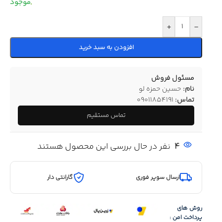
+
-
افزودن به سبد خرید
مسئول فروش
نام:
حسین حمزه لو
تماس:
09011854191
تماس مستقیم
4
نفر در حال بررسی این محصول هستند
ارسال سوپر فوری
گارانتی دار
روش های
پرداخت امن :