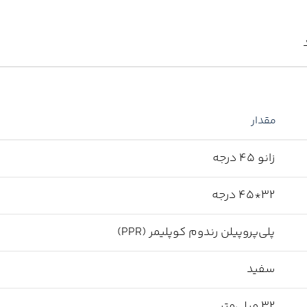
مقدار
زانو 45 درجه
32*45 درجه
پلی‌پروپیلن رندوم کوپلیمر (PPR)
سفید
32 میلی‌متر