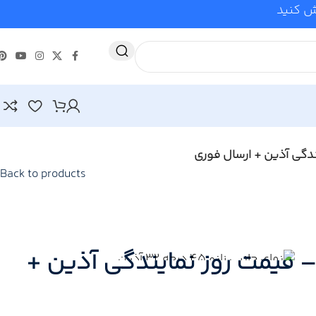
وش کنید
Back to products
ن | خرید زانو 45/32 درجه آذین – قیمت روز نمایندگی آذین +