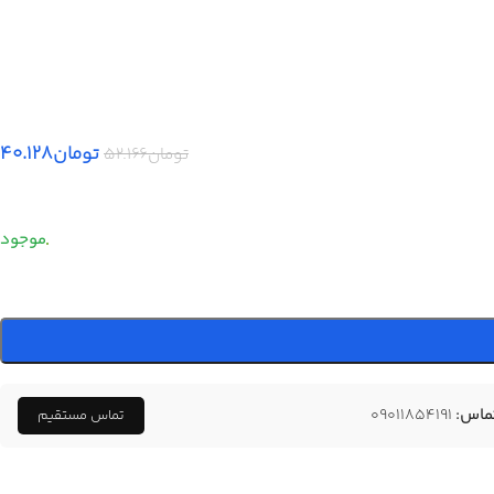
تومان
۴۰.۱۲۸
تومان
۵۲.۱۶۶
ماس:
09011854191
تماس مستقیم