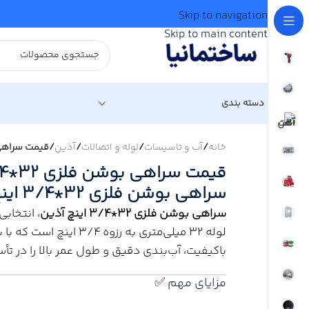
Skip to navigation
Skip to main content
دسته بندی
خانه
/
آب و تاسیسات
/
لوله و اتصالات
/
آذین
/
قیمت سراهی بوشن فلزی 32*3/4 اینچ آذین | خر
سراهی بوشن فلزی 32*3/4 اینچ آذین + ارسال فوری
سراهی بوشن فلزی 32*3/4 اینچ آذین
، انتخاب
لوله 32 میلی‌متری به رزوه
باکیفیت، آب‌بندی دقیق و طول عمر بالا را در 
مزایای مهم ✅