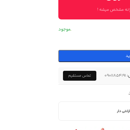
وزانه مشخص میشه !
ید
:
09011854191
تماس مستقیم
رانتی دار