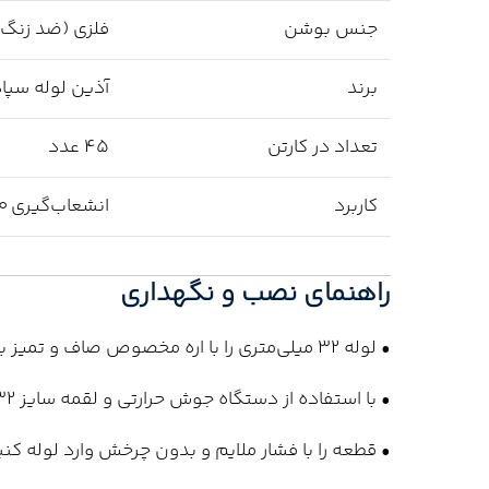
جنس بوشن
فلزی (ضد زنگ)
برند
آذین لوله سپا
تعداد در کارتن
45 عدد
کاربرد
انشعاب‌گیری 90 درجه رزوه‌ای
راهنمای نصب و نگهداری
• لوله 32 میلی‌متری را با اره مخصوص صاف و تمیز برش دهید.
• با استفاده از دستگاه جوش حرارتی و لقمه سایز 32، محل اتصال را حرارت دهید.
• قطعه را با فشار ملایم و بدون چرخش وارد لوله کنی