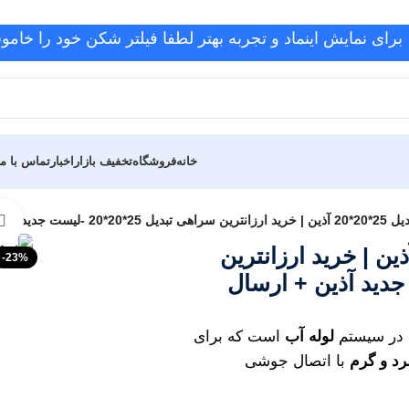
برای نمایش اینماد و تجربه بهتر لطفا فیلتر شکن خود را خامو
خانه
فروشگاه
تخفیف بازار
اخبار
تماس با ما
د آذین + ارسال سریع
ت سراهی تبدیل 25*20*20 آذین | خرید ارزانترین
-23%
2*20*20 -لیست جدید آذین + ارسال
 در سیستم
لوله آب
است که برای
رد و گرم
با اتصال جوشی