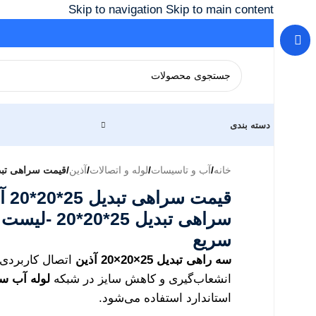
Skip to navigation
Skip to main content
دسته بندی
خانه
/
آب و تاسیسات
/
لوله و اتصالات
/
آذین
/
قیمت سراهی تبدیل 25*20*20 آذین | خرید ارزانترین سراهی تبدیل 25*20*20 -لیست جدی
قیم
سراهی تبدیل 5
سریع
سه راهی تبدیل 25×20×20 آذین
اتصال کاربردی
انشعاب‌گیری و کاهش سایز در شبکه
لوله آب س
استاندارد استفاده می‌شود.