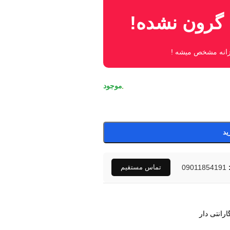
ا گرون نشده!
وزانه مشخص میشه !
ید
09011854191
تماس مستقیم
ارانتی دار