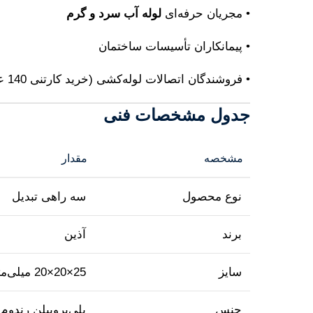
• مجریان حرفه‌ای
لوله آب سرد و گرم
• پیمانکاران تأسیسات ساختمان
• فروشندگان اتصالات لوله‌کشی (خرید کارتنی 140 عددی)
جدول مشخصات فنی
مشخصه
مقدار
نوع محصول
سه راهی تبدیل
برند
آذین
سایز
25×20×20 میلی‌متر
جنس
پلی‌پروپیلن رندوم (PPR