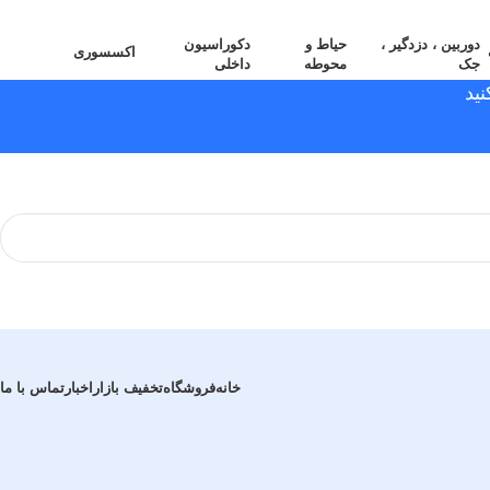
دوربین ، دزدگیر ،
حیاط و
دکوراسیون
اکسسوری
جک
محوطه
داخلی
ید
خانه
فروشگاه
تخفیف بازار
اخبار
تماس با ما