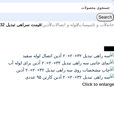
Search
خانه
/
آب و تاسیسات
/
لوله و اتصالات
/
آذین
/
قیمت سراهی تبدیل 32*20*20 آذین | خرید سراهی تبدیل 32*20*20 آذین – قیمت روز آذین + ارسال فوری
-23%
Click to enlarge