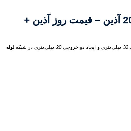
قیمت سراهی تبدیل 32*20*20 آذین | خرید سراهی تبدیل 32*20*20 آذین – قیمت روز آذین +
که
لوله