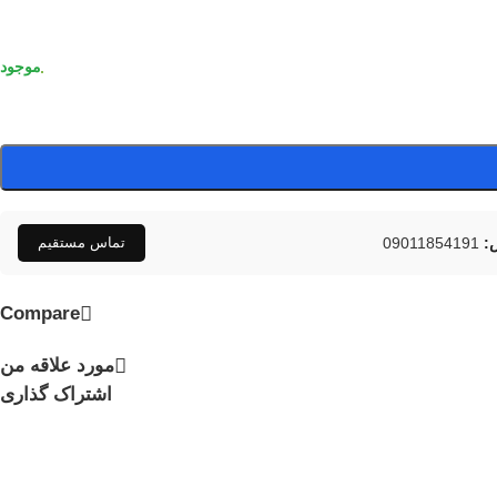
:
09011854191
تماس مستقیم
Compare
مورد علاقه من
اشتراک گذاری