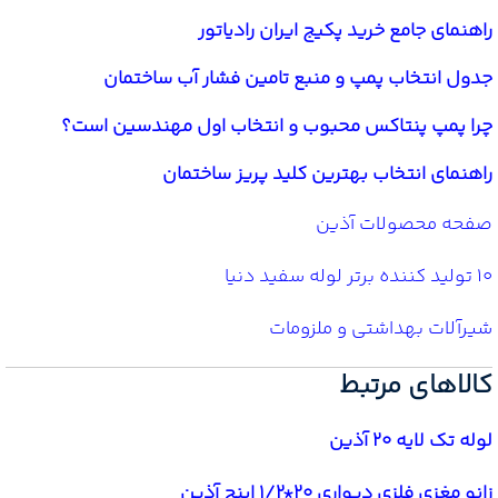
راهنمای جامع خرید پکیج ایران رادیاتور
جدول انتخاب پمپ و منبع تامین فشار آب ساختمان
چرا پمپ پنتاکس محبوب و انتخاب اول مهندسین است؟
راهنمای انتخاب بهترین کلید پریز ساختمان
صفحه محصولات آذین
10 تولید کننده برتر لوله سفید دنیا
شیرآلات بهداشتی و ملزومات
کالاهای مرتبط
لوله تک لایه 20 آذین
زانو مغزی فلزی دیواری 20*1/2 اینچ آذین