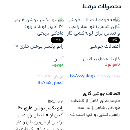
محصولات مرتبط
-20%
-14%
اتصالات جوشی
زانو یکسر بوشن فلزی 20
آذین – اتصال زاویه‌دار
کارخانه های داخلی
آذین
ترکیبی برای لوله سفید و
رزوه نری فلزی
تومان
۱۰.۸۰۰
تومان
۱۲.۵۰۰
تومان
۱۴۰.۰۰۰
15%
تومان
۱۱۱.۶۰۵
اطلاعات بیشتر
افزودن به سبد خرید
آذین
اتصالات جوشی گازی
آذی
مست
مجموعه‌ای کامل از قطعات
SKU:
84
زاویه
فولادی شامل زانو، سه
زانو یکسر بوشن فلزی 20
راهی، تبدیل و کپ است که
آذین لوله
اتصال زاویه‌دار
توما
برای اجرای سیستم‌های
ترکیبی از پلی‌پروپیلن و فلز
توم
لوله‌کشی گاز خانگی و
برنجی است که یک طرف آن