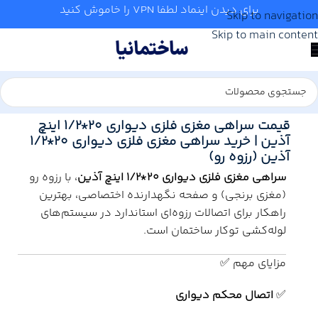
برای دیدن اینماد لطفا VPN را خاموش کنید
Skip to navigation
Skip to main content
خانه
/
آب و تاسیسات
/
لوله و اتصالات
/
آذین
قیمت سراهی مغزی فلزی دیواری 20*1/2 اینچ
آذین | خرید سراهی مغزی فلزی دیواری 20*1/2
آذین (رزوه رو)
سراهی مغزی فلزی دیواری 20*1/2 اینچ آذین
، با رزوه رو
(مغزی برنجی) و صفحه نگهدارنده اختصاصی، بهترین
راهکار برای اتصالات رزوه‌ای استاندارد در سیستم‌های
لوله‌کشی توکار ساختمان است.
مزایای مهم ✅
✅
اتصال محکم دیواری