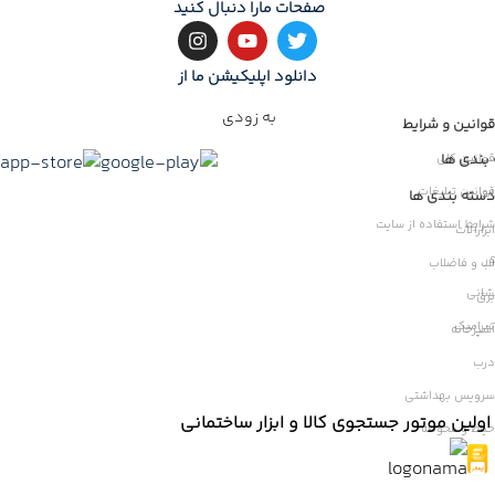
بروز رسان
صفحات مارا دنبال کنید
دانلود اپلیکیشن ما از
به زودی
قوانین و شرایط
بندی ها
قوانین کلی
قوانین تبلیغات
ات
دسته بندی ها
شرایط استفاده از سایت
ابزارآلات
ر
آب و فاضلاب
شانی
برق
سرامیک
آشپزخانه
درب
سرویس بهداشتی
اولین موتور جستجوی کالا و ابزار ساختمانی
حیاط و محوطه