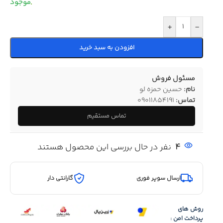
+
-
افزودن به سبد خرید
مسئول فروش
نام:
حسین حمزه لو
تماس:
09011854191
تماس مستقیم
4
نفر در حال بررسی این محصول هستند
ارسال سوپر فوری
گارانتی دار
روش های
پرداخت امن :