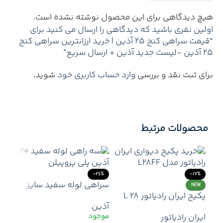
هیچ دیدگاهی برای این محصول نوشته نشده است.
اولین نفری باشید که دیدگاهی را ارسال می کنید برای
“قیمت سراهی کنج 25 آذین | خرید ارزانترین سراهی کنج
25 آذین -لیست جدید آذین + ارسال سریع”
برای ثبت نقد و بررسی
وارد حساب کاربری خود
شوید.
محصولات مرتبط
-26%
-17%
سراهی لوله سفید سایز
NEW
پکیج ایران رادیاتور L 28
۲۰ آذین | اتصال محکم و
آذین
مقاوم در انشعابات خطی
ایران رادیاتور