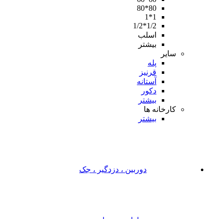
80*80
1*1
1/2*1/2
اسلب
بیشتر
سایر
پله
قرنیز
آستانه
دکور
بیشتر
کارخانه ها
بیشتر
دوربین ، دزدگیر ، جک