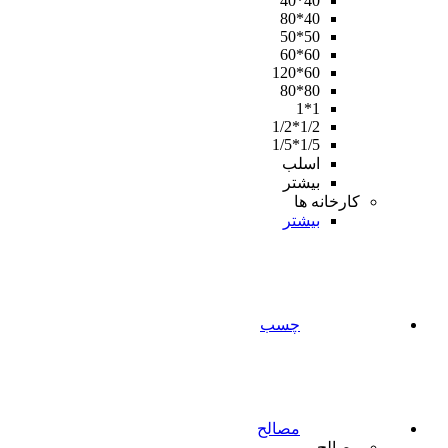
40*40
40*80
50*50
60*60
60*120
80*80
1*1
1/2*1/2
1/5*1/5
اسلب
بیشتر
کارخانه ها
بیشتر
چسب
مصالح
مصالح