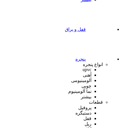
قفل و یراق
پنجره
انواع پنجره
upvc
آهنی
آلومینیومی
چوبی
نما آلومینیوم
بیشتر
قطعات
پروفیل
دستیگره
قفل
ریل