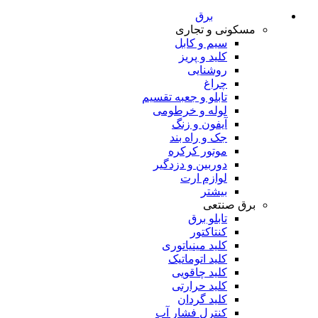
برق
مسکونی و تجاری
سیم و کابل
کلید و پریز
روشنایی
چراغ
تابلو و جعبه تقسیم
لوله و خرطومی
آیفون و زنگ
جک و راه بند
موتور کرکره
دوربین و دزدگیر
لوازم ارت
بیشتر
برق صنتعی
تابلو برق
کنتاکتور
کلید مینیاتوری
کلید اتوماتیک
کلید چاقویی
کلید حرارتی
کلید گردان
کنترل فشار آب