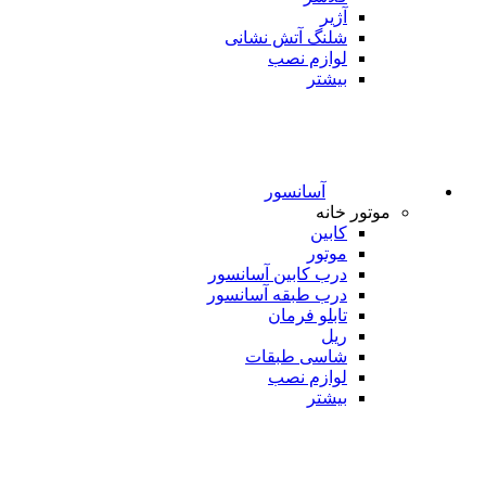
آژیر
شلنگ آتش نشانی
لوازم نصب
بیشتر
آسانسور
موتور خانه
کابین
موتور
درب کابین آسانسور
درب طبقه آسانسور
تابلو فرمان
ریل
شاسی طبقات
لوازم نصب
بیشتر