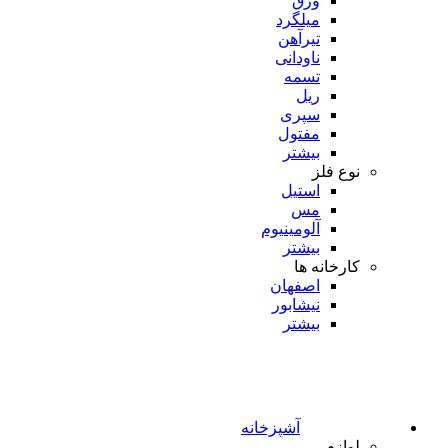
ورق
میلگرد
تیرآهن
ناودانی
تسمه
ریل
سپری
مفتول
بیشتر
نوع فلز
استیل
مس
آلومینیوم
بیشتر
کارخانه ها
اصفهان
نیشابور
بیشتر
آشپزخانه
لوازم