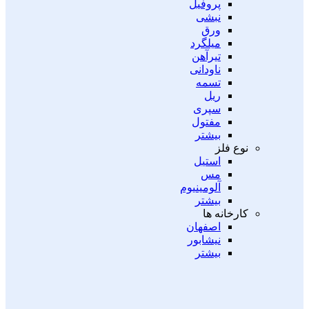
پروفیل
نبشی
ورق
میلگرد
تیرآهن
ناودانی
تسمه
ریل
سپری
مفتول
بیشتر
نوع فلز
استیل
مس
آلومینیوم
بیشتر
کارخانه ها
اصفهان
نیشابور
بیشتر