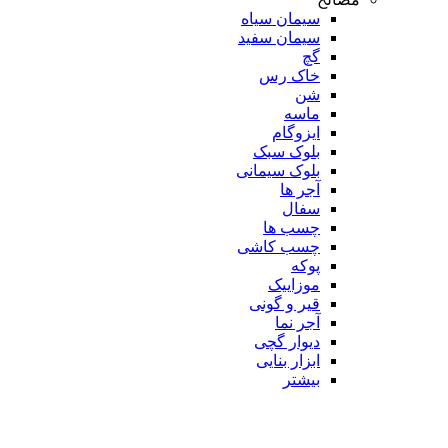
سیمان سیاه
سیمان سفید
گچ
خاک رس
شن
ماسه
ایزوگام
بلوک سبک
بلوک سیمانی
آجر ها
سفال
چسب ها
چسب کاشی
پوکه
موزاییک
قیر و گونی
آجر نما
دیوار گچی
ابزار بنایی
بیشتر