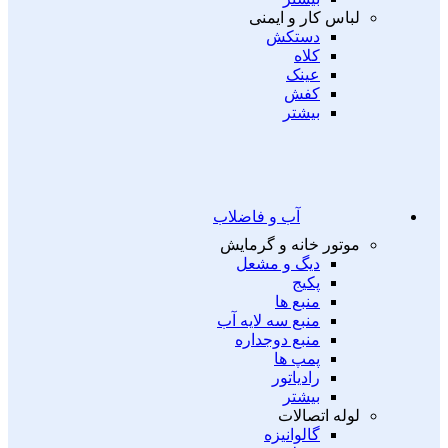
لباس کار و ایمنی
دستکش
کلاه
عینک
کفش
بیشتر
آب و فاضلاب
موتور خانه و گرمایش
دیگ و مشعل
پکیج
منبع ها
منبع سه لایه آب
منبع دوجداره
پمپ ها
رادیاتور
بیشتر
لوله اتصالات
گالوانیزه