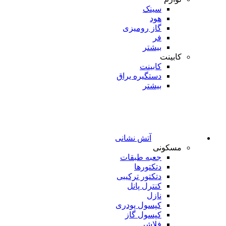
سینک
هود
گاز رومیزی
فر
بیشتر
کابینت
کابینت
دستگیره یراق
بیشتر
آتش نشانی
مسکونی
جعبه طبقات
دتکتورها
دتکتور ترکیبی
کنترل پانل
نازل
کپسول پودری
کپسول گاز
فلاشر