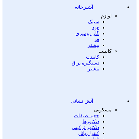
آشپزخانه
لوازم
سینک
هود
گاز رومیزی
فر
بیشتر
کابینت
کابینت
دستگیره یراق
بیشتر
آتش نشانی
مسکونی
جعبه طبقات
دتکتورها
دتکتور ترکیبی
کنترل پانل