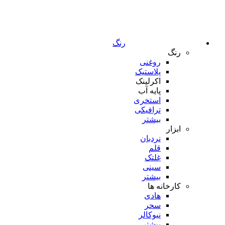
رنگ
رنگ
روغنی
پلاستیک
اکرلینک
پایه آب
استخری
ترافیکی
بیشتر
ابزار
نردبان
قلم
غلتک
سینی
بیشتر
کارخانه ها
هادی
سحر
نیوکالر
بیشتر