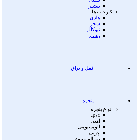
بیشتر
کارخانه ها
هادی
سحر
نیوکالر
بیشتر
قفل و یراق
پنجره
انواع پنجره
upvc
آهنی
آلومینیومی
چوبی
نما آلومینیوم