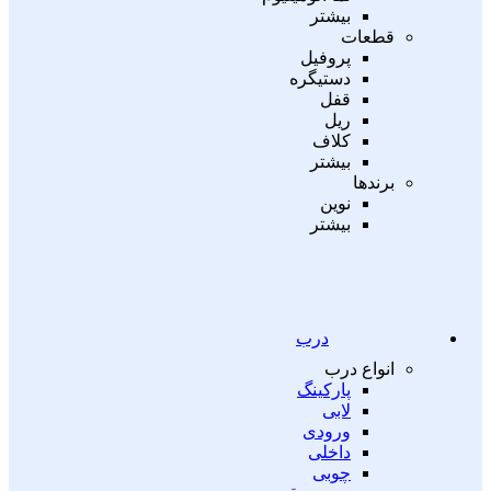
بیشتر
قطعات
پروفیل
دستیگره
قفل
ریل
کلاف
بیشتر
برندها
نوین
بیشتر
درب
انواع درب
پارکینگ
لابی
ورودی
داخلی
چوبی