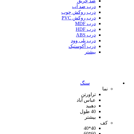
ضد حریق
درب ضد آب
درب روکش چوب
درب روکش PVC
درب MDF
درب HDF
درب ABS
درب پلی وود
درب آکوستیک
بیشتر
سنگ
نما
تراورتن
عباس آباد
دهبید
40 طول
بیشتر
کف
40*40
60*60