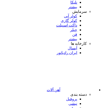
پلیکا
بیشتر
سرمایش
کولر آبی
کولر گازی
داکت اسپیلت
چیلر
فن
بیشتر
کارخانه ها
آبسال
ایران رادیاتور
آهن آلات
دسته بندی
پروفیل
نبشی