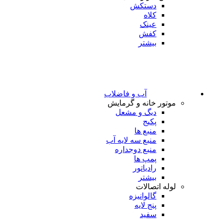
دستکش
کلاه
عینک
کفش
بیشتر
آب و فاضلاب
موتور خانه و گرمایش
دیگ و مشعل
پکیج
منبع ها
منبع سه لایه آب
منبع دوجداره
پمپ ها
رادیاتور
بیشتر
لوله اتصالات
گالوانیزه
پنج لایه
سفید