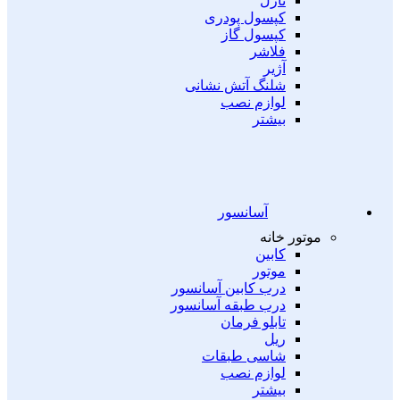
نازل
کپسول پودری
کپسول گاز
فلاشر
آژیر
شلنگ آتش نشانی
لوازم نصب
بیشتر
آسانسور
موتور خانه
کابین
موتور
درب کابین آسانسور
درب طبقه آسانسور
تابلو فرمان
ریل
شاسی طبقات
لوازم نصب
بیشتر