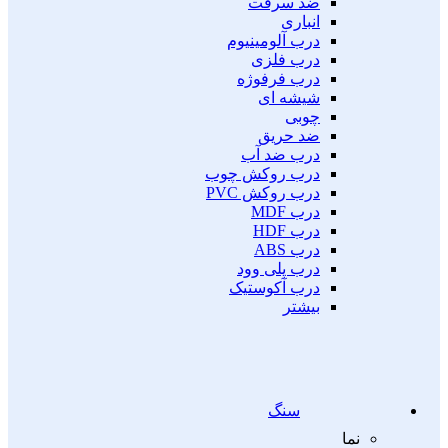
ضد سرقت
انباری
درب آلومینیوم
درب فلزی
درب فرفوژه
شیشه ای
چوبی
ضد حریق
درب ضد آب
درب روکش چوب
درب روکش PVC
درب MDF
درب HDF
درب ABS
درب پلی وود
درب آکوستیک
بیشتر
سنگ
نما