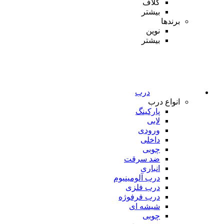
کلاف
بیشتر
برندها
نوین
بیشتر
درب
انواع درب
پارکینگ
لابی
ورودی
داخلی
چوبی
ضد سرقت
انباری
درب آلومینیوم
درب فلزی
درب فرفوژه
شیشه ای
چوبی