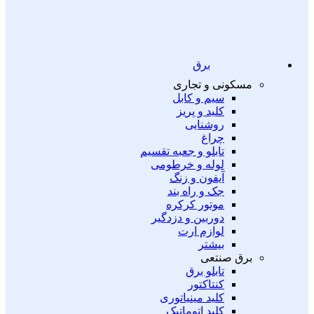
برق
مسکونی و تجاری
سیم و کابل
کلید و پریز
روشنایی
چراغ
تابلو و جعبه تقسیم
لوله و خرطومی
آیفون و زنگ
جک و راه بند
موتور کرکره
دوربین و دزدگیر
لوازم ارت
بیشتر
برق صنتعی
تابلو برق
کنتاکتور
کلید مینیاتوری
کلید اتوماتیک