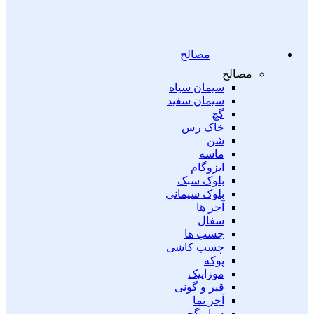
مصالح
مصالح
سیمان سیاه
سیمان سفید
گچ
خاک رس
شن
ماسه
ایزوگام
بلوک سبک
بلوک سیمانی
آجر ها
سفال
چسب ها
چسب کاشی
پوکه
موزاییک
قیر و گونی
آجر نما
دیوار گچی