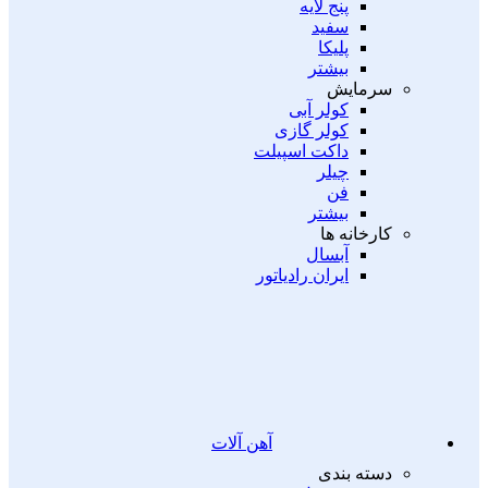
پنج لایه
سفید
پلیکا
بیشتر
سرمایش
کولر آبی
کولر گازی
داکت اسپیلت
چیلر
فن
بیشتر
کارخانه ها
آبسال
ایران رادیاتور
آهن آلات
دسته بندی