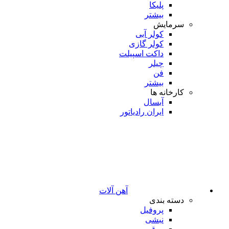
پلیکا
بیشتر
سرمایش
کولر آبی
کولر گازی
داکت اسپیلت
چیلر
فن
بیشتر
کارخانه ها
آبسال
ایران رادیاتور
آهن آلات
دسته بندی
پروفیل
نبشی