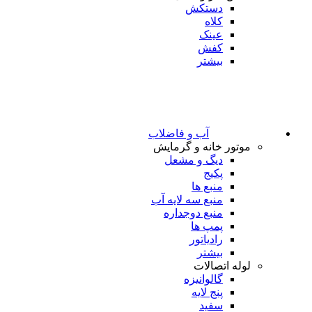
دستکش
کلاه
عینک
کفش
بیشتر
آب و فاضلاب
موتور خانه و گرمایش
دیگ و مشعل
پکیج
منبع ها
منبع سه لایه آب
منبع دوجداره
پمپ ها
رادیاتور
بیشتر
لوله اتصالات
گالوانیزه
پنج لایه
سفید