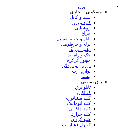
برق
مسکونی و تجاری
سیم و کابل
کلید و پریز
روشنایی
چراغ
تابلو و جعبه تقسیم
لوله و خرطومی
آیفون و زنگ
جک و راه بند
موتور کرکره
دوربین و دزدگیر
لوازم ارت
بیشتر
برق صنتعی
تابلو برق
کنتاکتور
کلید مینیاتوری
کلید اتوماتیک
کلید چاقویی
کلید حرارتی
کلید گردان
کنترل فشار آب