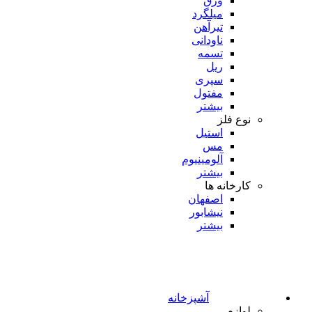
ورق
میلگرد
تیرآهن
ناودانی
تسمه
ریل
سپری
مفتول
بیشتر
نوع فلز
استیل
مس
آلومینیوم
بیشتر
کارخانه ها
اصفهان
نیشابور
بیشتر
آشپزخانه
لوازم