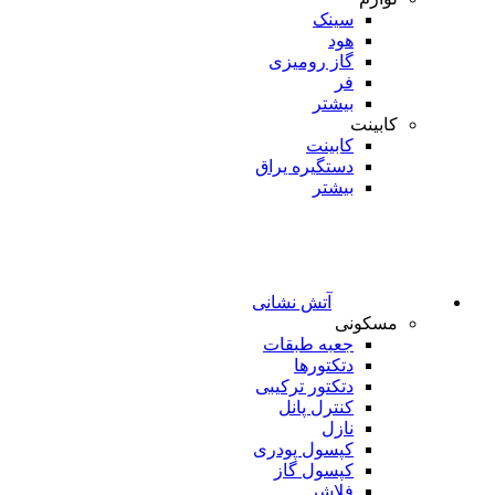
سینک
هود
گاز رومیزی
فر
بیشتر
کابینت
کابینت
دستگیره یراق
بیشتر
آتش نشانی
مسکونی
جعبه طبقات
دتکتورها
دتکتور ترکیبی
کنترل پانل
نازل
کپسول پودری
کپسول گاز
فلاشر