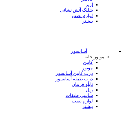
آژیر
شلنگ آتش نشانی
لوازم نصب
بیشتر
آسانسور
موتور خانه
کابین
موتور
درب کابین آسانسور
درب طبقه آسانسور
تابلو فرمان
ریل
شاسی طبقات
لوازم نصب
بیشتر