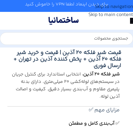
برای دیدن اینماد لطفا VPN را خاموش کنید
Skip to navigation
Skip to main content
خانه
/
آب و تاسیسات
/
لوله و اتصالات
/
آذین
قیمت شیر فلکه 20 آذین | قیمت و خرید شیر
فلکه 20 آذین + پخش کننده آذین در تهران +
ارسال فوری
شیر فلکه 20 آذین
، انتخابی استاندارد برای کنترل جریان
در سیستم‌های لوله‌کشی 20 میلی‌متری. دارای بدنه
پلیمری مقاوم و آب‌بندی بسیار دقیق. کیفیت و اصالت
آذین لوله.
مزایای مهم ✅
✅
آب‌بندی کامل و مطمئن