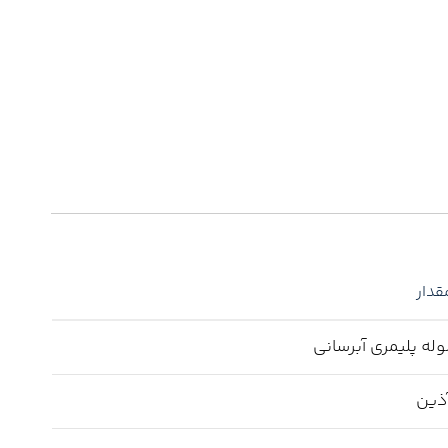
قدار
وله پلیمری آبرسانی
ذین