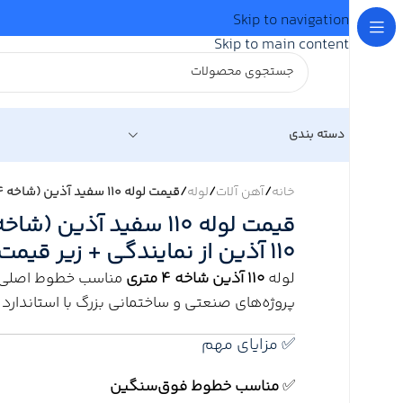
Skip to navigation
Skip to main content
دسته بندی
خانه
/
آهن آلات
/
لوله
/
قیمت لوله 110 سفید آذین (شاخه 4 متری) | خرید لوله 110 آذین از نمایندگی + زیر قیمت بازار + ارسال سریع
110 آذین از نمایندگی + زیر قیمت بازار + ارسال سریع
لوله
110 آذین شاخه 4 متری
مناسب خطوط اصلی انت
پروژه‌های صنعتی و ساختمانی بزرگ با استاندارد
✅ مزایای مهم
✅
مناسب خطوط فوق‌سنگین