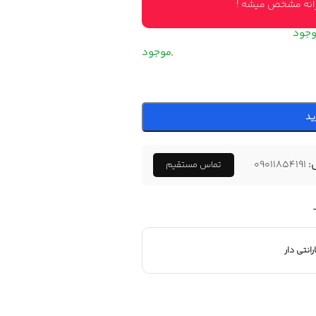
وزانه مشخص میشه !
ید
:
09011854191
تماس مستقیم
رانتی دار