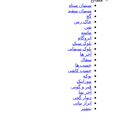
سیمان سیاه
سیمان سفید
گچ
خاک رس
شن
ماسه
ایزوگام
بلوک سبک
بلوک سیمانی
آجر ها
سفال
چسب ها
چسب کاشی
پوکه
موزاییک
قیر و گونی
آجر نما
دیوار گچی
ابزار بنایی
بیشتر