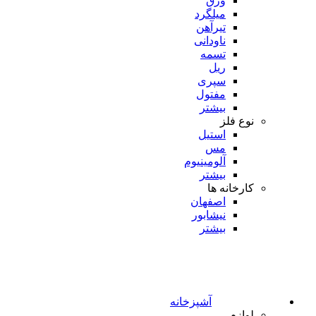
ورق
میلگرد
تیرآهن
ناودانی
تسمه
ریل
سپری
مفتول
بیشتر
نوع فلز
استیل
مس
آلومینیوم
بیشتر
کارخانه ها
اصفهان
نیشابور
بیشتر
آشپزخانه
لوازم