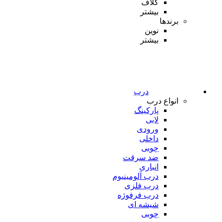
کلاف
بیشتر
برندها
نوین
بیشتر
درب
انواع درب
پارکینگ
لابی
ورودی
داخلی
چوبی
ضد سرقت
انباری
درب آلومینیوم
درب فلزی
درب فرفوژه
شیشه ای
چوبی