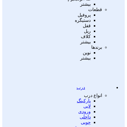
بیشتر
قطعات
پروفیل
دستیگره
قفل
ریل
کلاف
بیشتر
برندها
نوین
بیشتر
درب
انواع درب
پارکینگ
لابی
ورودی
داخلی
چوبی