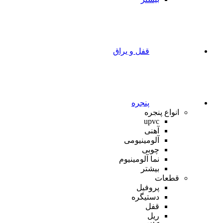
قفل و یراق
پنجره
انواع پنجره
upvc
آهنی
آلومینیومی
چوبی
نما آلومینیوم
بیشتر
قطعات
پروفیل
دستیگره
قفل
ریل