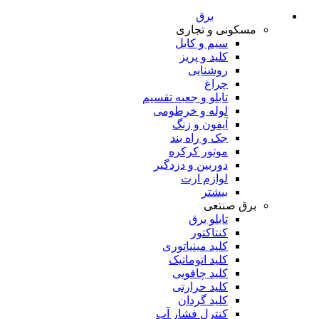
برق
مسکونی و تجاری
سیم و کابل
کلید و پریز
روشنایی
چراغ
تابلو و جعبه تقسیم
لوله و خرطومی
آیفون و زنگ
جک و راه بند
موتور کرکره
دوربین و دزدگیر
لوازم ارت
بیشتر
برق صنتعی
تابلو برق
کنتاکتور
کلید مینیاتوری
کلید اتوماتیک
کلید چاقویی
کلید حرارتی
کلید گردان
کنترل فشار آب