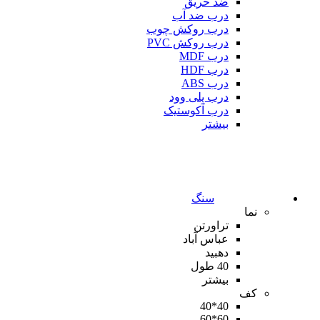
ضد حریق
درب ضد آب
درب روکش چوب
درب روکش PVC
درب MDF
درب HDF
درب ABS
درب پلی وود
درب آکوستیک
بیشتر
سنگ
نما
تراورتن
عباس آباد
دهبید
40 طول
بیشتر
کف
40*40
60*60