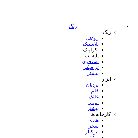
رنگ
رنگ
روغنی
پلاستیک
اکرلینک
پایه آب
استخری
ترافیکی
بیشتر
ابزار
نردبان
قلم
غلتک
سینی
بیشتر
کارخانه ها
هادی
سحر
نیوکالر
بیشتر