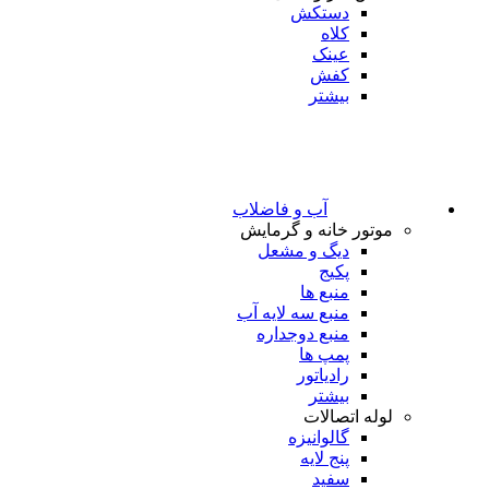
دستکش
کلاه
عینک
کفش
بیشتر
آب و فاضلاب
موتور خانه و گرمایش
دیگ و مشعل
پکیج
منبع ها
منبع سه لایه آب
منبع دوجداره
پمپ ها
رادیاتور
بیشتر
لوله اتصالات
گالوانیزه
پنج لایه
سفید