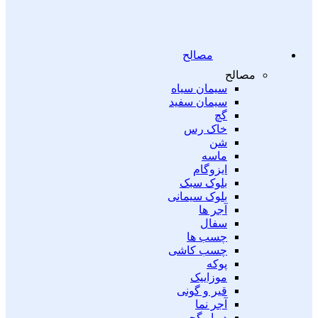
مصالح
مصالح
سیمان سیاه
سیمان سفید
گچ
خاک رس
شن
ماسه
ایزوگام
بلوک سبک
بلوک سیمانی
آجر ها
سفال
چسب ها
چسب کاشی
پوکه
موزاییک
قیر و گونی
آجر نما
دیوار گچی