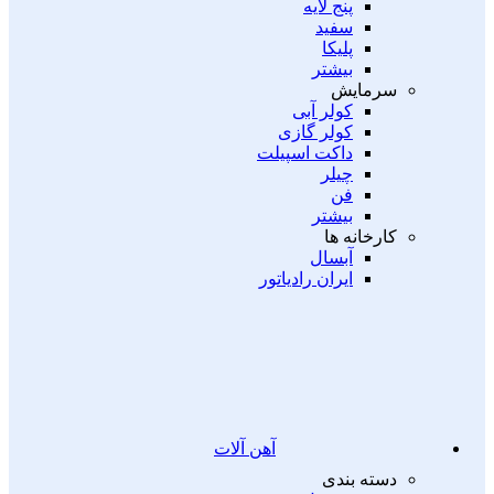
پنج لایه
سفید
پلیکا
بیشتر
سرمایش
کولر آبی
کولر گازی
داکت اسپیلت
چیلر
فن
بیشتر
کارخانه ها
آبسال
ایران رادیاتور
آهن آلات
دسته بندی