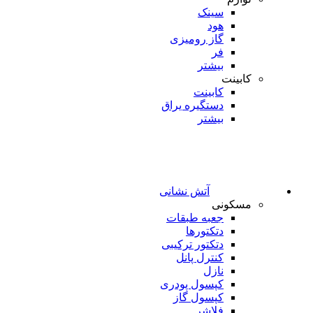
سینک
هود
گاز رومیزی
فر
بیشتر
کابینت
کابینت
دستگیره یراق
بیشتر
آتش نشانی
مسکونی
جعبه طبقات
دتکتورها
دتکتور ترکیبی
کنترل پانل
نازل
کپسول پودری
کپسول گاز
فلاشر