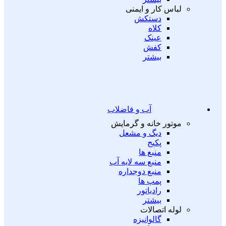
لباس کار و ایمنی
دستکش
کلاه
عینک
کفش
بیشتر
آب و فاضلاب
موتور خانه و گرمایش
دیگ و مشعل
پکیج
منبع ها
منبع سه لایه آب
منبع دوجداره
پمپ ها
رادیاتور
بیشتر
لوله اتصالات
گالوانیزه