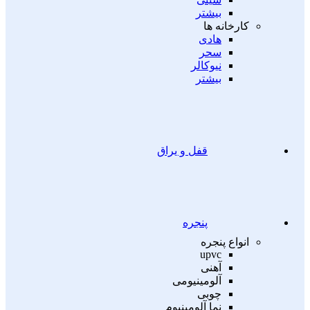
بیشتر
کارخانه ها
هادی
سحر
نیوکالر
بیشتر
قفل و یراق
پنجره
انواع پنجره
upvc
آهنی
آلومینیومی
چوبی
نما آلومینیوم