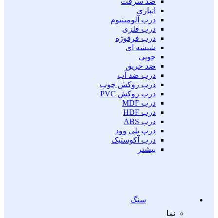
ضد سرقت
انباری
درب آلومینیوم
درب فلزی
درب فرفوژه
شیشه ای
چوبی
ضد حریق
درب ضد آب
درب روکش چوب
درب روکش PVC
درب MDF
درب HDF
درب ABS
درب پلی وود
درب آکوستیک
بیشتر
سنگ
نما