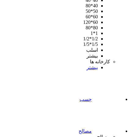
40*40
40*80
50*50
60*60
60*120
80*80
1*1
1/2*1/2
1/5*1/5
اسلب
بیشتر
کارخانه ها
بیشتر
چسب
مصالح
مصالح