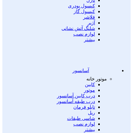
نازل
کپسول پودری
کپسول گاز
فلاشر
آژیر
شلنگ آتش نشانی
لوازم نصب
بیشتر
آسانسور
موتور خانه
کابین
موتور
درب کابین آسانسور
درب طبقه آسانسور
تابلو فرمان
ریل
شاسی طبقات
لوازم نصب
بیشتر