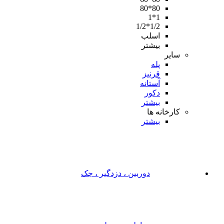
80*80
1*1
1/2*1/2
اسلب
بیشتر
سایر
پله
قرنیز
آستانه
دکور
بیشتر
کارخانه ها
بیشتر
دوربین ، دزدگیر ، جک