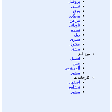
پروفیل
نبشی
ورق
میلگرد
تیرآهن
ناودانی
تسمه
ریل
سپری
مفتول
بیشتر
نوع فلز
استیل
مس
آلومینیوم
بیشتر
کارخانه ها
اصفهان
نیشابور
بیشتر