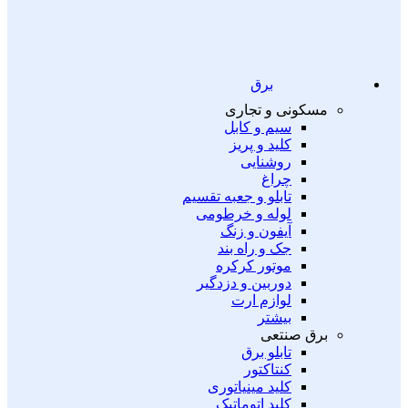
برق
مسکونی و تجاری
سیم و کابل
کلید و پریز
روشنایی
چراغ
تابلو و جعبه تقسیم
لوله و خرطومی
آیفون و زنگ
جک و راه بند
موتور کرکره
دوربین و دزدگیر
لوازم ارت
بیشتر
برق صنتعی
تابلو برق
کنتاکتور
کلید مینیاتوری
کلید اتوماتیک