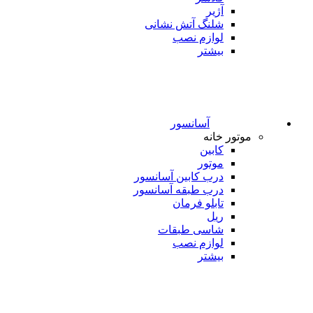
آژیر
شلنگ آتش نشانی
لوازم نصب
بیشتر
آسانسور
موتور خانه
کابین
موتور
درب کابین آسانسور
درب طبقه آسانسور
تابلو فرمان
ریل
شاسی طبقات
لوازم نصب
بیشتر