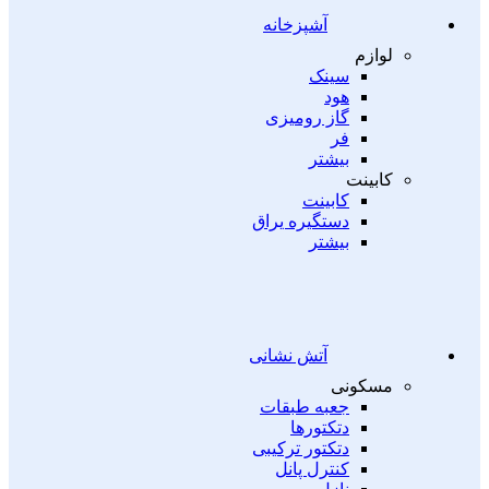
آشپزخانه
لوازم
سینک
هود
گاز رومیزی
فر
بیشتر
کابینت
کابینت
دستگیره یراق
بیشتر
آتش نشانی
مسکونی
جعبه طبقات
دتکتورها
دتکتور ترکیبی
کنترل پانل