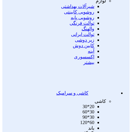
لوازم
شیرآلات بهداشتی
روشویی کابینتی
روشویی پایه
توالت فرنگی
والهنگ
توالت ایرانی
زیر دوشی
کابین دوش
آینه
اکسسوری
بیشتر
کاشی و سرامیک
کاشی
20*30
30*60
30*90
60*120
باند