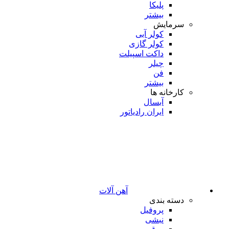
پلیکا
بیشتر
سرمایش
کولر آبی
کولر گازی
داکت اسپیلت
چیلر
فن
بیشتر
کارخانه ها
آبسال
ایران رادیاتور
آهن آلات
دسته بندی
پروفیل
نبشی