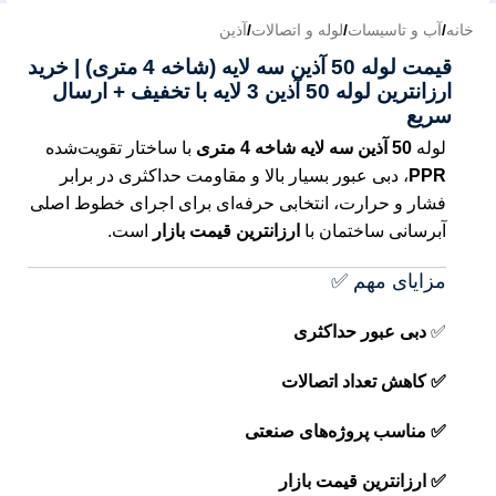
Search
خانه
/
آب و تاسیسات
/
لوله و اتصالات
/
آذین
قیمت لوله 50 آذین سه لایه (شاخه 4 متری) | خرید
ارزانترین لوله 50 آذین 3 لایه با تخفیف + ارسال
سریع
لوله
50 آذین سه لایه شاخه 4 متری
با ساختار تقویت‌شده
PPR
، دبی عبور بسیار بالا و مقاومت حداکثری در برابر
فشار و حرارت، انتخابی حرفه‌ای برای اجرای خطوط اصلی
آبرسانی ساختمان با
ارزانترین قیمت بازار
است.
مزایای مهم ✅
✅
دبی عبور حداکثری
✅ کاهش تعداد اتصالات
✅ مناسب پروژه‌های صنعتی
✅ ارزانترین قیمت بازار