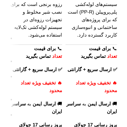
سیستم‌های لوله‌کشی
رزوه برنجی است که برای
مقا
پلی‌پروپیلن (PP‑R) است
نصب شیر مخلوط و
لوله
که برای پروژه‌های
تجهیزات رزوه‌ای در
مزا
ساختمانی و انبوه‌سازی
سیستم لوله‌کشی تک‌لایه
کاربرد گسترده دارد.
استفاده می‌شود.
✅ م
📞
برای
قیمت
📞
برای
قیمت
محد
تعداد
تماس بگیرید
تعداد
تماس بگیرید
✅ دا
سایز ۲۰ به ۲۵ م
✅ ارسال سریع + گارانتی
✅ ارسال سریع + گارانتی
✅ س
🔥 تخفیف ویژه تعداد
🔥 تخفیف ویژه تعداد
پلی‌
محدود
محدود
P-R
✅ مق
🚚
ارسال ایمن
به
سراسر
🚚
ارسال ایمن
به
سراسر
خور
ایران
ایران
✅ م
شیرآ
بروز رسانی 17 جولای
بروز رسانی 17 جولای