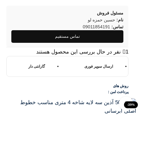
مسئول فروش
نام:
حسین حمزه لو
تماس:
09011854191
تماس مستقیم
1
نفر در حال بررسی این محصول هستند
ارسال سوپر فوری
گارانتی دار
روش های
پرداخت امن :
Click to enlarge
-39%