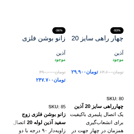
17%
-36%
-53%
چهار راهی سایز 20
زانو بوشن فلزی
آذین – اتصالات با
زوج سفید آذین
آذین
آذین
آذین
کیفیت برای
مناسب برای
زاو
پروژه‌های ساختمانی
شیرمخلوط های
برا
تومان
۲۹.۹۰۰
تومان
۶۳.۶۰۰
تومان
۳۹۰.۰۰۰
توما
سرویس بهداشتی
لول
تومان
۲۴۷.۷۰۰
افزودن به سبد خرید
افز
افزودن به سبد خرید
:
71
SKU:
80
چهارراهی سایز 20 آذین
SKU:
85
یک اتصال پلیمری باکیفیت
زانو بوشن فلزی زوج
۲۰×۲۵ آذین
برای انشعاب‌گیری
سفید آذین لوله 20
اتصال
همزمان در چهار جهت در
زاویه‌دار ۹۰ درجه با دو
تبدی